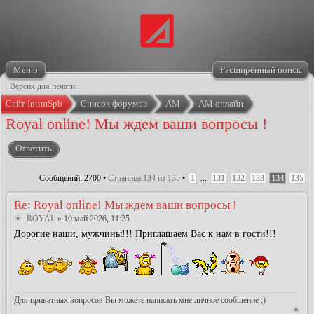
Меню
Расширенный поиск
Версия для печати
Сайт IntimSpb
Список форумов
АМ
АМ онлайн
Royal online! Мы ждем ваши вопросы !
Ответить
Сообщений: 2700 •
Страница
134
из
135
•
1
...
131
132
133
134
135
Re: Royal online! Мы ждем ваши вопросы !
ROYAL
» 10 май 2026, 11:25
Дорогие наши, мужчины!!! Приглашаем Вас к нам в гости!!!
Для приватных вопросов Вы можете написать мне личное сообщение ;)