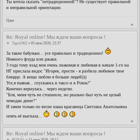
Ты хотела сказать "нетрадиционной"? Не существует правильной
и неправильной ориентации.
Царь
Re: Royal online! Мы ждем ваши вопросы !
Tigra1962
» 05 июн 2026, 23:37
За такие бабульки... усе правильно и традиционно!
Немного флуда или ржаки.
3 года тому взад моя очень знакомая и любимая в начале 1-го на
НГ прислала видос "Игорек, прости - я разбила любимое твое
блюдце. А вещи люблю я больше людей)))
Усе,я пьяная... спускаюсь в таксо и в Рояль!"
Конечно вернулась... через неделю.
"Бля, меня чуть не стошнило, но реально был чуть не целый
чемодан денег!"
И зачем только по весне наша красавица Светлана Анатольевна
опять её выгнала...
Re: Royal online! Мы ждем ваши вопросы !
ROYAL
» 13 июн 2026, 18:12