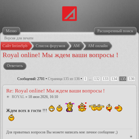
Меню
Расширенный поиск
Версия для печати
Сайт IntimSpb
Список форумов
АМ
АМ онлайн
Royal online! Мы ждем ваши вопросы !
Ответить
Сообщений: 2701 •
Страница
135
из
136
•
1
...
132
133
134
135
136
Re: Royal online! Мы ждем ваши вопросы !
ROYAL
» 18 июн 2026, 16:10
Ждем всех в гости !!!
Для приватных вопросов Вы можете написать мне личное сообщение ;)