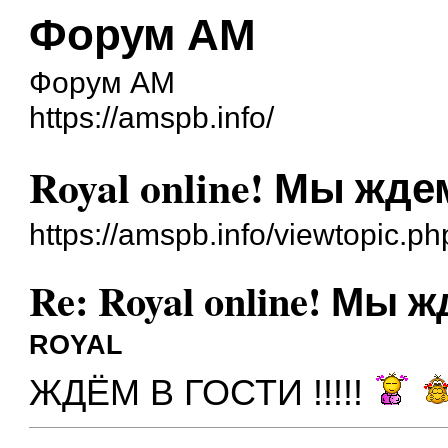
Форум АМ
Форум АМ
https://amspb.info/
Royal online! Мы жд
https://amspb.info/viewtopic.
Re: Royal online! Мы
ROYAL
ЖДЁМ В ГОСТИ !!!!!