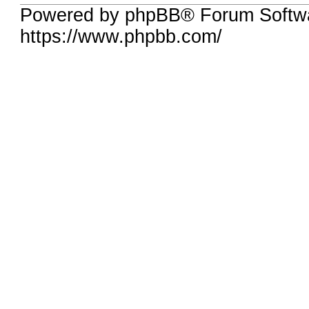
Powered by phpBB® Forum Softw
https://www.phpbb.com/