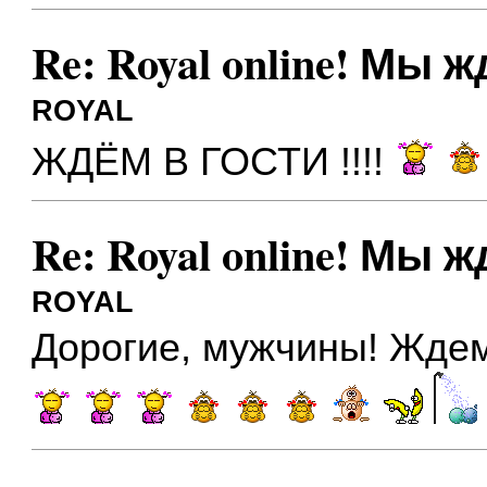
Re: Royal online! Мы
ROYAL
ЖДЁМ В ГОСТИ !!!!
Re: Royal online! Мы
ROYAL
Дорогие, мужчины! Ждем 