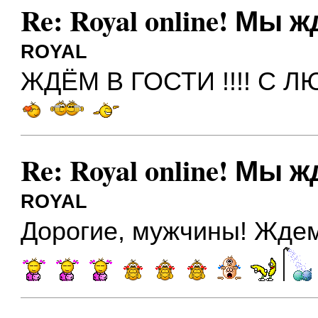
Re: Royal online! Мы
ROYAL
ЖДЁМ В ГОСТИ !!!! С 
Re: Royal online! Мы
ROYAL
Дорогие, мужчины! Ждем 