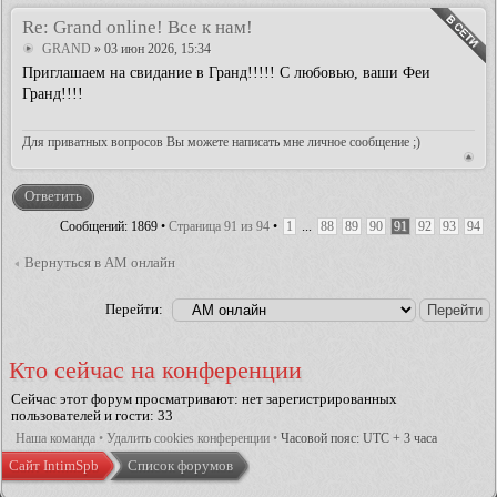
Re: Grand online! Все к нам!
GRAND
» 03 июн 2026, 15:34
Приглашаем на свидание в Гранд!!!!! С любовью, ваши Феи
Гранд!!!!
Для приватных вопросов Вы можете написать мне личное сообщение ;)
Ответить
Сообщений: 1869 •
Страница
91
из
94
•
1
...
88
89
90
91
92
93
94
Вернуться в АМ онлайн
Перейти:
Кто сейчас на конференции
Сейчас этот форум просматривают: нет зарегистрированных
пользователей и гости: 33
Наша команда
•
Удалить cookies конференции
•
Часовой пояс: UTC + 3 часа
Сайт IntimSpb
Список форумов