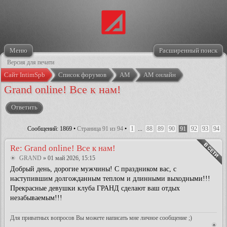
Меню
Расширенный поиск
Версия для печати
Сайт IntimSpb
Список форумов
АМ
АМ онлайн
Grand online! Все к нам!
Ответить
Сообщений: 1869 •
Страница
91
из
94
•
1
...
88
89
90
91
92
93
94
Re: Grand online! Все к нам!
GRAND
» 01 май 2026, 15:15
Добрый день, дорогие мужчины! С праздником вас, с
наступившим долгожданным теплом и длинными выходными!!!
Прекрасные девушки клуба ГРАНД сделают ваш отдых
незабываемым!!!
Для приватных вопросов Вы можете написать мне личное сообщение ;)