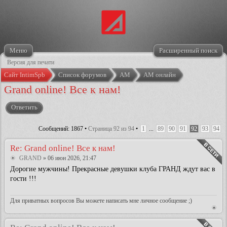
Меню
Расширенный поиск
Версия для печати
Сайт IntimSpb
Список форумов
АМ
АМ онлайн
Grand online! Все к нам!
Ответить
Сообщений: 1867 •
Страница
92
из
94
•
1
...
89
90
91
92
93
94
Re: Grand online! Все к нам!
GRAND
» 06 июн 2026, 21:47
Дорогие мужчины! Прекрасные девушки клуба ГРАНД ждут вас в
гости !!!
Для приватных вопросов Вы можете написать мне личное сообщение ;)