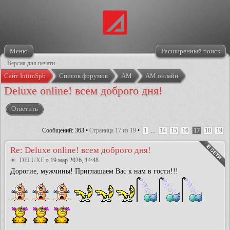
Меню
Расширенный поиск
Версия для печати
Сайт IntimSpb
Список форумов
АМ
АМ онлайн
Deluxe online! всем доброго дня!
Ответить
Сообщений: 363 •
Страница
17
из
19
•
1
...
14
15
16
17
18
19
Re: Deluxe online! всем доброго дня!
DELUXE
» 19 мар 2026, 14:48
Дорогие, мужчины! Приглашаем Вас к нам в гости!!!