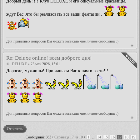
Добрый день !!!! Клуб DELUXE и его сексуальные красавицы,
ждут Вас ,что бы реализовать все ваши фантазии .
Для приватных вопросов Вы можете написать мне личное сообщение ;)
Re: Deluxe online! всем доброго дня!
DELUXE
» 23 май 2026, 15:01
Дорогие, мужчины! Приглашаем Вас к нам в гости!!!
Для приватных вопросов Вы можете написать мне личное сообщение ;)
Ответить
Сообщений: 363 •
Страница
17
из
19
•
1
...
14
15
16
17
18
19