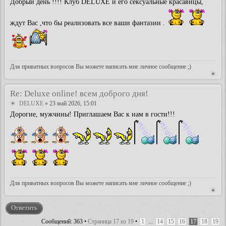
Добрый день !!!! Клуб DELUXE и его сексуальные красавицы,
ждут Вас ,что бы реализовать все ваши фантазии .
Для приватных вопросов Вы можете написать мне личное сообщение ;)
Re: Deluxe online! всем доброго дня!
DELUXE
» 23 май 2026, 15:01
Дорогие, мужчины! Приглашаем Вас к нам в гости!!!
Для приватных вопросов Вы можете написать мне личное сообщение ;)
Ответить
Сообщений: 363 •
Страница
17
из
19
•
1
...
14
15
16
17
18
19