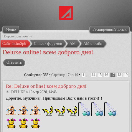
Меню
Расширенный поиск
Версия для печати
Сайт IntimSpb
Список форумов
АМ
АМ онлайн
Deluxe online! всем доброго дня!
Ответить
Сообщений: 363 •
Страница
17
из
19
•
1
...
14
15
16
17
18
19
Re: Deluxe online! всем доброго дня!
DELUXE
» 19 мар 2026, 14:48
Дорогие, мужчины! Приглашаем Вас к нам в гости!!!