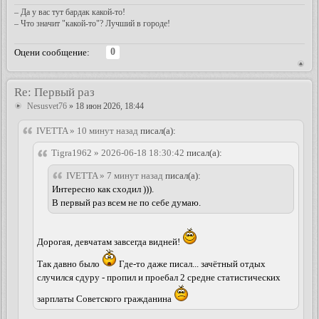
– Да у вас тут бардак какой-то!
– Что значит "какой-то"? Лучший в городе!
0
Оцени сообщение:
Re: Первый раз
Nesusvet76
» 18 июн 2026, 18:44
IVETTA » 10 минут назад
писал(а):
Tigra1962 » 2026-06-18 18:30:42
писал(а):
IVETTA » 7 минут назад
писал(а):
Интересно как сходил ))).
В первый раз всем не по себе думаю.
Дорогая, девчатам завсегда видней!
Так давно было
Где-то даже писал... зачётный отдых
случился сдуру - пропил и проебал 2 средне статистических
зарплаты Советского гражданина