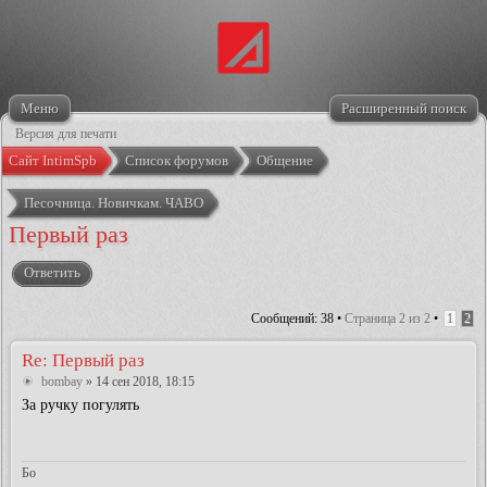
Меню
Расширенный поиск
Версия для печати
Сайт IntimSpb
Список форумов
Общение
Песочница. Новичкам. ЧАВО
Первый раз
Ответить
Сообщений: 38 •
Страница
2
из
2
•
1
2
Re: Первый раз
bombay
» 14 сен 2018, 18:15
За ручку погулять
Бо