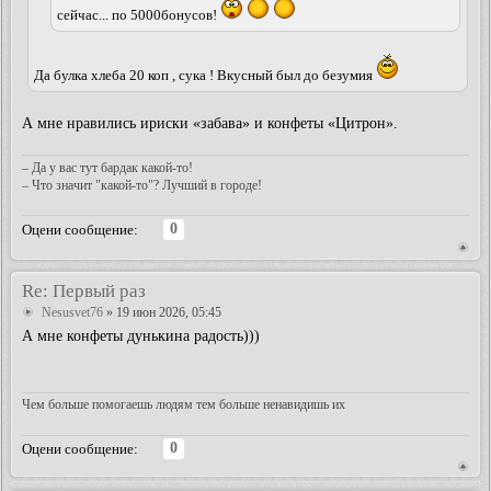
сейчас... по 5000бонусов!
Да булка хлеба 20 коп , сука ! Вкусный был до безумия
А мне нравились ириски «забава» и конфеты «Цитрон».
– Да у вас тут бардак какой-то!
– Что значит "какой-то"? Лучший в городе!
0
Оцени сообщение:
Re: Первый раз
Nesusvet76
» 19 июн 2026, 05:45
А мне конфеты дунькина радость)))
Чем больше помогаешь людям тем больше ненавидишь их
0
Оцени сообщение: