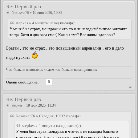
Re: Первый раз
Nesusvet76
» 19 июн 2026, 10:32
stepkes » 4 минуты назад
писал(а):
У меня был страх, мондраж и что-то я не наладил близкого контакта
тогда. Хотя и два раза смог) Как вы тут? Все живы, здоровы?
Братан , это не страх , это повышенный адреналин , его в дело
надо пускать
Чем больше помогаешь людям тем больше ненавидишь их
0
Оцени сообщение:
Re: Первый раз
stepkes
» 19 июн 2026, 11:34
Nesusvet76 » Сегодня, 10:32
писал(а):
stepkes » 4 минуты назад
писал(а):
У меня был страх, мондраж и что-то я не наладил близкого
контакта тогда. Хотя и два раза смог) Как вы тут? Все живы,