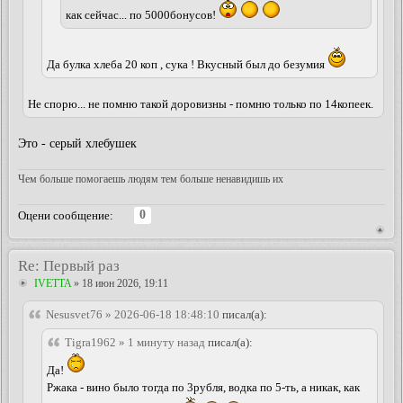
как сейчас... по 5000бонусов!
Да булка хлеба 20 коп , сука ! Вкусный был до безумия
Не спорю... не помню такой доровизны - помню только по 14копеек.
Это - серый хлебушек
Чем больше помогаешь людям тем больше ненавидишь их
0
Оцени сообщение:
Re: Первый раз
IVETTA
» 18 июн 2026, 19:11
Nesusvet76 » 2026-06-18 18:48:10
писал(а):
Tigra1962 » 1 минуту назад
писал(а):
Да!
Ржака - вино было тогда по 3рубля, водка по 5-ть, а никак, как