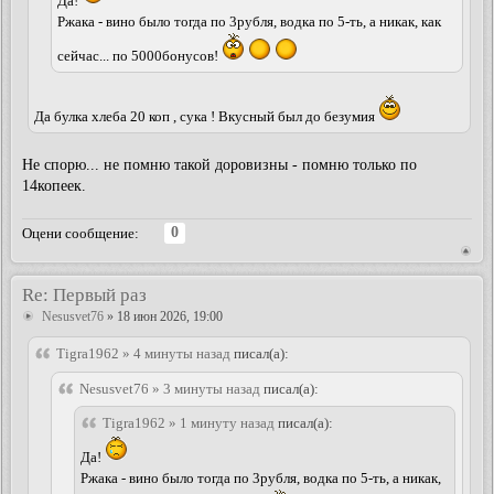
Да!
Ржака - вино было тогда по 3рубля, водка по 5-ть, а никак, как
сейчас... по 5000бонусов!
Да булка хлеба 20 коп , сука ! Вкусный был до безумия
Не спорю... не помню такой доровизны - помню только по
14копеек.
0
Оцени сообщение:
Re: Первый раз
Nesusvet76
» 18 июн 2026, 19:00
Tigra1962 » 4 минуты назад
писал(а):
Nesusvet76 » 3 минуты назад
писал(а):
Tigra1962 » 1 минуту назад
писал(а):
Да!
Ржака - вино было тогда по 3рубля, водка по 5-ть, а никак,