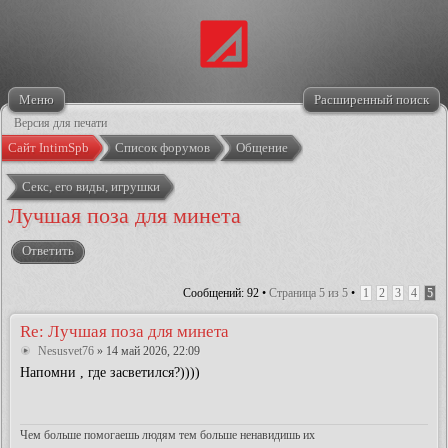
Меню
Расширенный поиск
Версия для печати
Сайт IntimSpb
Список форумов
Общение
Секс, его виды, игрушки
Лучшая поза для минета
Ответить
Сообщений: 92 •
Страница
5
из
5
•
1
2
3
4
5
Re: Лучшая поза для минета
Nesusvet76
» 14 май 2026, 22:09
Напомни , где засветился?))))
Чем больше помогаешь людям тем больше ненавидишь их