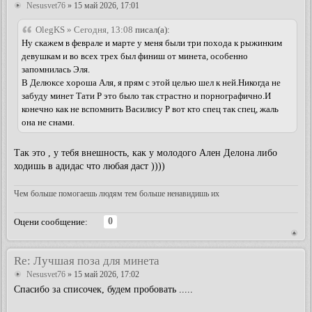
Nesusvet76
» 15 май 2026, 17:01
OlegKS » Сегодня, 13:08
писал(а):
Ну скажем в феврале и марте у меня были три похода к рыжинким
девушкам и во всех трех был финиш от минета, особенно
запомнилась Эля.
В Делюксе хороша Аля, я прям с этой целью шел к ней.Никогда не
забуду минет Тати Р это было так страстно и порнографично.И
конечно как не вспомнить Василису Р вот кто спец так спец, жаль
она не снами.
Так это , у тебя внешность, как у молодого Ален Делона либо
ходишь в адидас что любая даст ))))
Чем больше помогаешь людям тем больше ненавидишь их
0
Оцени сообщение:
Re: Лучшая поза для минета
Nesusvet76
» 15 май 2026, 17:02
Спасибо за списочек, будем пробовать .....