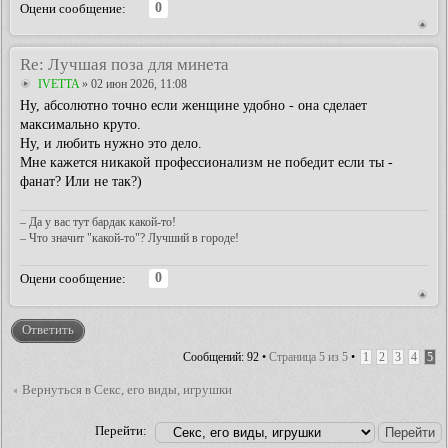
0
Оцени сообщение:
Re: Лучшая поза для минета
IVETTA
» 02 июн 2026, 11:08
Ну, абсолютно точно если женщине удобно - она сделает
максимально круто.
Ну, и любить нужно это дело.
Мне кажется никакой профессионализм не победит если ты -
фанат? Или не так?)
– Да у вас тут бардак какой-то!
– Что значит "какой-то"? Лучший в городе!
0
Оцени сообщение:
Ответить
Сообщений: 92 •
Страница
5
из
5
•
1
2
3
4
5
Вернуться в Секс, его виды, игрушки
Перейти: