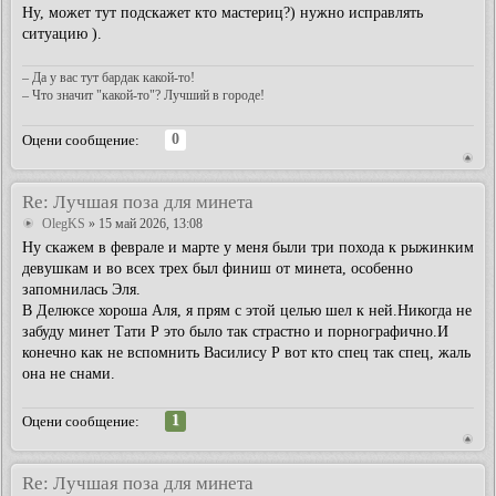
Ну, может тут подскажет кто мастериц?) нужно исправлять
ситуацию ).
– Да у вас тут бардак какой-то!
– Что значит "какой-то"? Лучший в городе!
0
Оцени сообщение:
Re: Лучшая поза для минета
OlegKS
» 15 май 2026, 13:08
Ну скажем в феврале и марте у меня были три похода к рыжинким
девушкам и во всех трех был финиш от минета, особенно
запомнилась Эля.
В Делюксе хороша Аля, я прям с этой целью шел к ней.Никогда не
забуду минет Тати Р это было так страстно и порнографично.И
конечно как не вспомнить Василису Р вот кто спец так спец, жаль
она не снами.
1
Оцени сообщение:
Re: Лучшая поза для минета