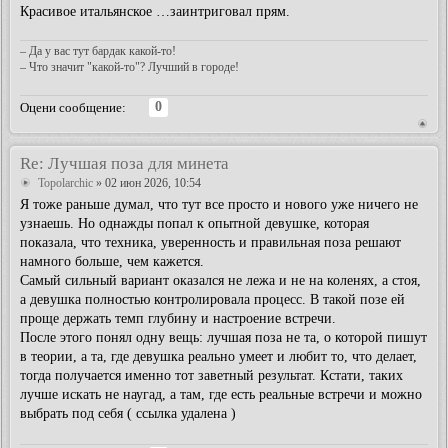
Красивое итальянское …заинтриговал прям.
– Да у вас тут бардак какой-то!
– Что значит "какой-то"? Лучший в городе!
0
Оцени сообщение:
Re: Лучшая поза для минета
Topolarchic
» 02 июн 2026, 10:54
Я тоже раньше думал, что тут все просто и нового уже ничего не
узнаешь. Но однажды попал к опытной девушке, которая
показала, что техника, уверенность и правильная поза решают
намного больше, чем кажется.
Самый сильный вариант оказался не лежа и не на коленях, а стоя,
а девушка полностью контролировала процесс. В такой позе ей
проще держать темп глубину и настроение встречи.
После этого понял одну вещь: лучшая поза не та, о которой пишут
в теории, а та, где девушка реально умеет и любит то, что делает,
тогда получается именно тот заветный результат. Кстати, таких
лучше искать не наугад, а там, где есть реальные встречи и можно
выбрать под себя ( ссылка удалена )