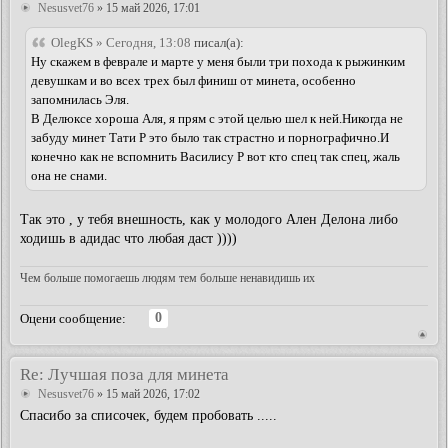
Nesusvet76
» 15 май 2026, 17:01
OlegKS » Сегодня, 13:08
писал(а):
Ну скажем в феврале и марте у меня были три похода к рыжинким
девушкам и во всех трех был финиш от минета, особенно
запомнилась Эля.
В Делюксе хороша Аля, я прям с этой целью шел к ней.Никогда не
забуду минет Тати Р это было так страстно и порнографично.И
конечно как не вспомнить Василису Р вот кто спец так спец, жаль
она не снами.
Так это , у тебя внешность, как у молодого Ален Делона либо
ходишь в адидас что любая даст ))))
Чем больше помогаешь людям тем больше ненавидишь их
0
Оцени сообщение:
Re: Лучшая поза для минета
Nesusvet76
» 15 май 2026, 17:02
Спасибо за списочек, будем пробовать .....