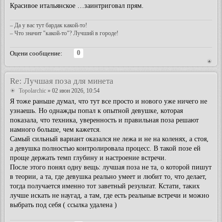
Красивое итальянское …заинтриговал прям.
– Да у вас тут бардак какой-то!
– Что значит "какой-то"? Лучший в городе!
0
Оцени сообщение:
Re: Лучшая поза для минета
Topolarchic
» 02 июн 2026, 10:54
Я тоже раньше думал, что тут все просто и нового уже ничего не
узнаешь. Но однажды попал к опытной девушке, которая
показала, что техника, уверенность и правильная поза решают
намного больше, чем кажется.
Самый сильный вариант оказался не лежа и не на коленях, а стоя,
а девушка полностью контролировала процесс. В такой позе ей
проще держать темп глубину и настроение встречи.
После этого понял одну вещь: лучшая поза не та, о которой пишут
в теории, а та, где девушка реально умеет и любит то, что делает,
тогда получается именно тот заветный результат. Кстати, таких
лучше искать не наугад, а там, где есть реальные встречи и можно
выбрать под себя ( ссылка удалена )