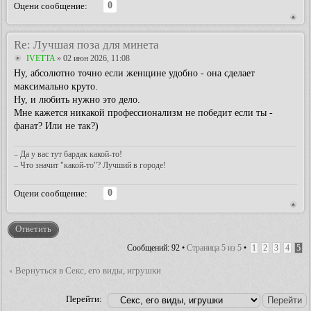
0
Оцени сообщение:
Re: Лучшая поза для минета
IVETTA
» 02 июн 2026, 11:08
Ну, абсолютно точно если женщине удобно - она сделает
максимально круто.
Ну, и любить нужно это дело.
Мне кажется никакой профессионализм не победит если ты -
фанат? Или не так?)
– Да у вас тут бардак какой-то!
– Что значит "какой-то"? Лучший в городе!
0
Оцени сообщение:
Ответить
Сообщений: 92 •
Страница
5
из
5
•
1
2
3
4
5
Вернуться в Секс, его виды, игрушки
Перейти: