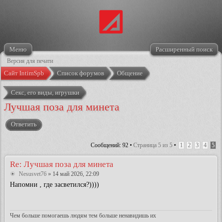
Меню
Расширенный поиск
Версия для печати
Сайт IntimSpb
Список форумов
Общение
Секс, его виды, игрушки
Лучшая поза для минета
Ответить
Сообщений: 92 •
Страница
5
из
5
•
1
2
3
4
5
Re: Лучшая поза для минета
Nesusvet76
» 14 май 2026, 22:09
Напомни , где засветился?))))
Чем больше помогаешь людям тем больше ненавидишь их