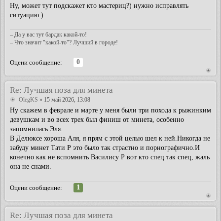
Ну, может тут подскажет кто мастериц?) нужно исправлять
ситуацию ).
– Да у вас тут бардак какой-то!
– Что значит "какой-то"? Лучший в городе!
0
Оцени сообщение:
Re: Лучшая поза для минета
OlegKS
» 15 май 2026, 13:08
Ну скажем в феврале и марте у меня были три похода к рыжинким
девушкам и во всех трех был финиш от минета, особенно
запомнилась Эля.
В Делюксе хороша Аля, я прям с этой целью шел к ней.Никогда не
забуду минет Тати Р это было так страстно и порнографично.И
конечно как не вспомнить Василису Р вот кто спец так спец, жаль
она не снами.
1
Оцени сообщение:
Re: Лучшая поза для минета