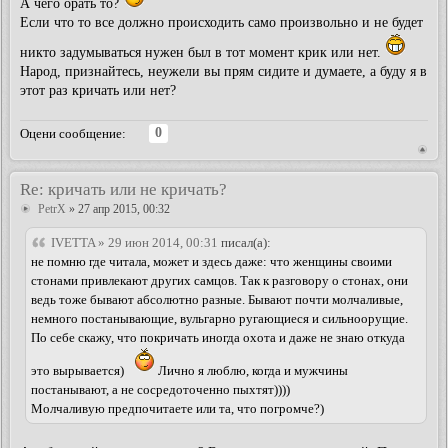
А чего орать то?
Если что то все должно происходить само произвольно и не будет
никто задумываться нужен был в тот момент крик или нет.
Народ, признайтесь, неужели вы прям сидите и думаете, а буду я в
этот раз кричать или нет?
0
Оцени сообщение:
Re: кричать или не кричать?
PetrX
» 27 апр 2015, 00:32
IVETTA » 29 июн 2014, 00:31
писал(а):
не помню где читала, может и здесь даже: что женщины своими
стонами привлекают других самцов. Так к разговору о стонах, они
ведь тоже бывают абсолютно разные. Бывают почти молчаливые,
немного постанывающие, вульгарно ругающиеся и сильноорущие.
По себе скажу, что покричать иногда охота и даже не знаю откуда
это вырывается)
Лично я люблю, когда и мужчины
постанывают, а не сосредоточенно пыхтят))))
Молчаливую предпочитаете или та, что погромче?)