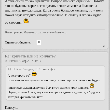
А тебе самой то как нравится? Вопрос немного странный. Потому
что не будешь скорее всего думать в этот момент, а больше на
инстинкты положишься. Когда очень большое желание, то у меня
может звук исходить самопроизвольно. И слышу я его как будто
со стороны.
Весна пришла. Мартовских котов стало больше....
0
Оцени сообщение:
Re: кричать или не кричать?
Flash
» 27 апр 2015, 19:17
Urik » Сегодня, 01:10
писал(а):
А чего орать то?
Если что то все должно происходить само произвольно и не будет
никто задумываться нужен был в тот момент крик или нет.
Народ, признайтесь, неужели вы прям сидите и думаете, а буду я в
этот раз кричать или нет?
Плюсую.