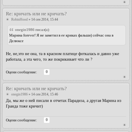
Re: кричать или не кричать?
RobinHood
» 14 сен 2014, 15:44
onegin1986 писал(а):
Марина forever! Я не заметил в ее криках фальши) сейчас она в
Делюксе
Не, не,это не она, та в красном платице фоткалась и давно уже
работала, а эта чего, то же покрикивает что ли ?
0
Оцени сообщение:
Re: кричать или не кричать?
onegin1986
» 14 сен 2014, 15:46
Да, мы же о ней писали в отчетах Парадиза, а другая Марина из
Гранда тоже кричит)
0
Оцени сообщение: