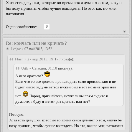
Хотя есть девушки, которые во время секса думают о том, какую
бы позу принять, чтобы лучше выглядеть. Но это, как по мне,
патология.
0
Оцени сообщение:
Re: кричать или не кричать?
Ledgar
» 07 май 2015, 13:52
Flash » 27 апр 2015, 19:17
писал(а):
Urik » Сегодня, 01:10
писал(а):
А чего орать то?
Если что то все должно происходить само произвольно и не
будет никто задумываться нужен был в тот момент крик или
нет.
Народ, признайтесь, неужели вы прям сидите и
думаете, а буду я в этот раз кричать или нет?
Плюсую.
Хотя есть девушки, которые во время секса думают о том, какую бы
позу принять, чтобы лучше выглядеть. Но это, как по мне, патология.