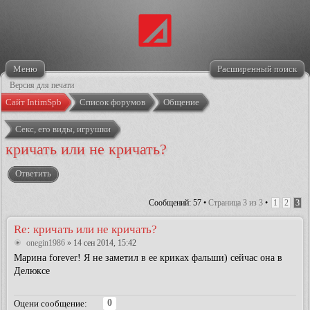
Меню
Расширенный поиск
Версия для печати
Сайт IntimSpb
Список форумов
Общение
Секс, его виды, игрушки
кричать или не кричать?
Ответить
Сообщений: 57 •
Страница
3
из
3
•
1
2
3
Re: кричать или не кричать?
onegin1986
» 14 сен 2014, 15:42
Марина forever! Я не заметил в ее криках фальши) сейчас она в
Делюксе
0
Оцени сообщение: