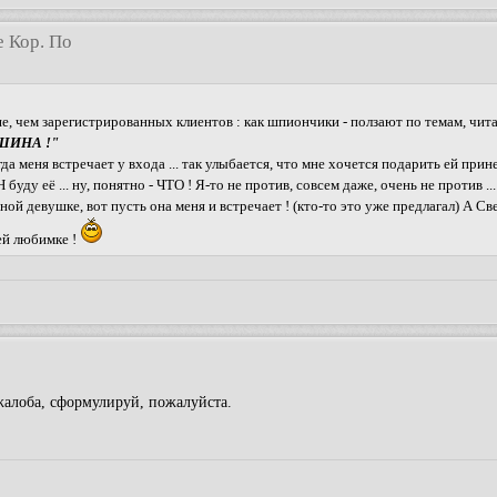
е Кор. По
ше, чем зарегистрированных клиентов : как шпиончики - ползают по темам, чита
ТИШИНА !"
 меня встречает у входа ... так улыбается, что мне хочется подарить ей при
ду её ... ну, понятно - ЧТО ! Я-то не против, совсем даже, очень не против ... н
ой девушке, вот пусть она меня и встречает ! (кто-то это уже предлагал) А Св
оей любимке !
жалоба, сформулируй, пожалуйста.