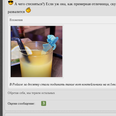
А чего стесняться?) Если уж она, как примерная отличница, ску
развалится
Вложения
В Ройале за десятку стали подавать такие вот коктейльчики на вс1включе
Обретая себя, мы теряем остальных
3
Оцени сообщение: