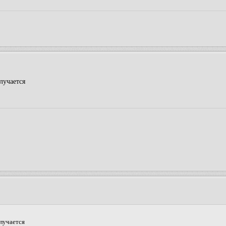
лучается
олучается