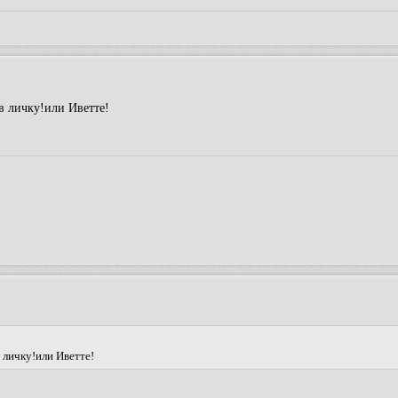
в личку!или Иветте!
 личку!или Иветте!