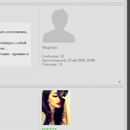
ют, естественно,
несённую с собой
Magelan
о ...
етлане - премию и
Сообщения:
12
Зарегистрирован:
23 окт 2016, 10:09
Репутация:
18
IVETTA