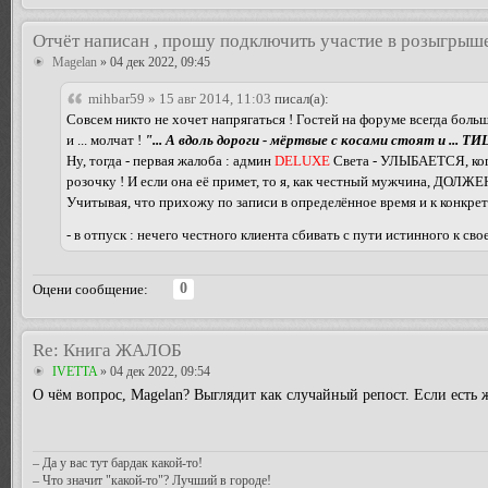
Отчёт написан , прошу подключить участие в розыгрыш
Magelan
» 04 дек 2022, 09:45
mihbar59 » 15 авг 2014, 11:03
писал(а):
Совсем никто не хочет напрягаться ! Гостей на форуме всегда боль
и ... молчат !
"... А вдоль дороги - мёртвые с косами стоят и ... 
Ну, тогда - первая жалоба : админ
DELUXE
Света - УЛЫБАЕТСЯ, когда
розочку ! И если она её примет, то я, как честный мужчина, ДОЛЖЕН бу
Учитывая, что прихожу по записи в определённое время и к конкретн
- в отпуск : нечего честного клиента сбивать с пути истинного к св
0
Оцени сообщение:
Re: Книга ЖАЛОБ
IVETTA
» 04 дек 2022, 09:54
О чём вопрос, Magelan? Выглядит как случайный репост. Если есть 
– Да у вас тут бардак какой-то!
– Что значит "какой-то"? Лучший в городе!