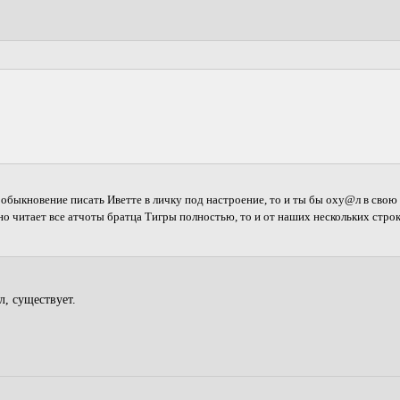
 обыкновение писать Иветте в личку под настроение, то и ты бы оху@л в сво
но читает все атчоты братца Тигры полностью, то и от наших нескольких строк
л, существует.