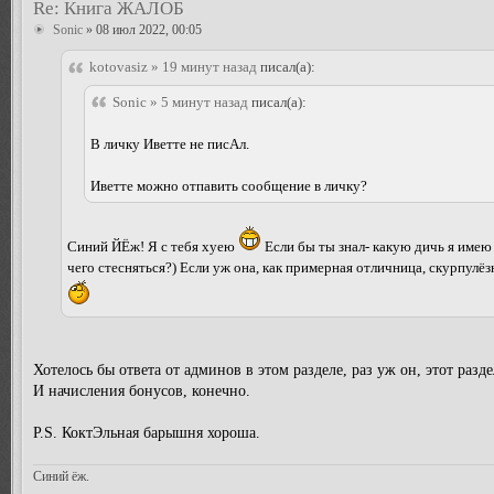
Re: Книга ЖАЛОБ
Sonic
» 08 июл 2022, 00:05
kotovasiz » 19 минут назад
писал(а):
Sonic » 5 минут назад
писал(а):
В личку Иветте не писАл.
Иветте можно отпавить сообщение в личку?
Синий ЙЁж! Я с тебя хуею
Если бы ты знал- какую дичь я имею
чего стесняться?) Если уж она, как примерная отличница, скурпулёз
Хотелось бы ответа от админов в этом разделе, раз уж он, этот разде
И начисления бонусов, конечно.
P.S. КоктЭльная барышня хороша.
Синий ёж.