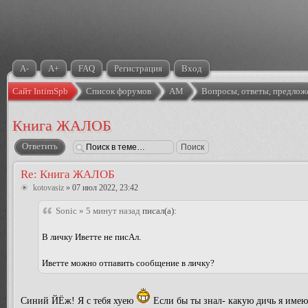
A-
A+
FAQ
Регистрация
Вход
Сайт IntimSpb
Список форумов
АМ
Вопросы, ответы, предлож
Книга ЖАЛОБ
Ответить
Re: Книга ЖАЛОБ
kotovasiz
» 07 июл 2022, 23:42
Sonic » 5 минут назад
писал(а):
В личку Иветте не писАл.
Иветте можно отпавить сообщение в личку?
Синий ЙЁж! Я с тебя хуею
Если бы ты знал- какую дичь я имею