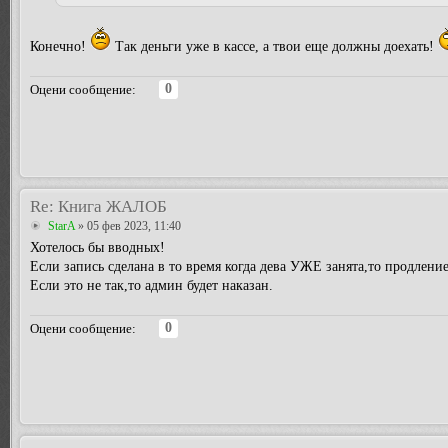
Конечно!
Так деньги уже в кассе, а твои еще должны доехать!
0
Оцени сообщение:
Re: Книга ЖАЛОБ
StarA
» 05 фев 2023, 11:40
Хотелось бы вводных!
Если запись сделана в то время когда дева УЖЕ занята,то продление
Если это не так,то админ будет наказан.
0
Оцени сообщение: