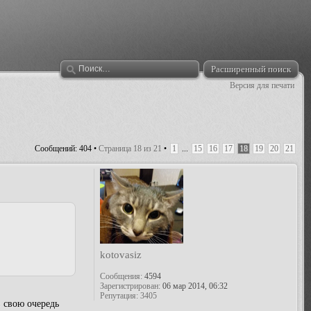
Расширенный поиск
Версия для печати
Сообщений: 404 •
Страница
18
из
21
•
1
...
15
16
17
18
19
20
21
kotovasiz
Сообщения:
4594
Зарегистрирован:
06 мар 2014, 06:32
Репутация:
3405
 свою очередь