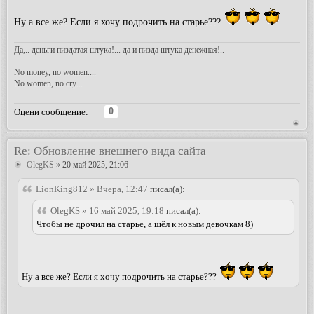
Ну а все же? Если я хочу подрочить на старье???
Да,.. деньги пиздатая штука!... да и пизда штука денежная!..
No money, no women....
No women, no cry...
0
Оцени сообщение:
Re: Обновление внешнего вида сайта
OlegKS
» 20 май 2025, 21:06
LionKing812 » Вчера, 12:47
писал(а):
OlegKS » 16 май 2025, 19:18
писал(а):
Чтобы не дрочил на старье, а шёл к новым девочкам 8)
Ну а все же? Если я хочу подрочить на старье???