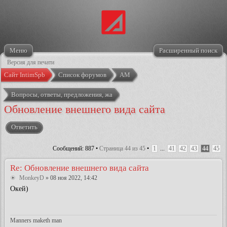
Меню
Расширенный поиск
Версия для печати
Сайт IntimSpb
Список форумов
АМ
Вопросы, ответы, предложения, жалобы
Обновление внешнего вида сайта
Ответить
Сообщений: 887 •
Страница
44
из
45
•
1
...
41
42
43
44
45
Re: Обновление внешнего вида сайта
MonkeyD
» 08 ноя 2022, 14:42
Окей)
Manners maketh man