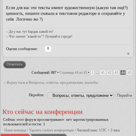
Если для вас эти тексты имеют художественную (какую там ещё?)
ценность, пишите сначала в текстовом редакторе и сохраняйте у
себя. Логично же ?)
– Да у вас тут бардак какой-то!
– Что значит "какой-то"? Лучший в городе!
0
Оцени сообщение:
Ответить
Сообщений: 887 •
Страница
44
из
45
•
1
...
41
42
43
44
45
Вернуться в Вопросы, ответы, предложения, жалобы
Перейти:
Кто сейчас на конференции
Сейчас этот форум просматривают: нет зарегистрированных
пользователей и гости: 1
Наша команда
•
Удалить cookies конференции
•
Часовой пояс: UTC + 3 часа