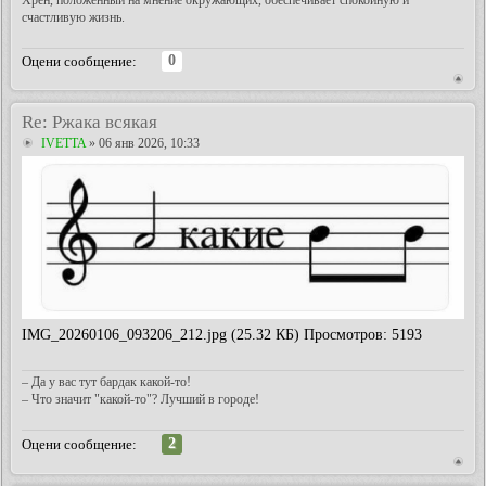
Хрен, положенный на мнение окружающих, обеспечивает спокойную и
счастливую жизнь.
0
Оцени сообщение:
Re: Ржака всякая
IVETTA
» 06 янв 2026, 10:33
IMG_20260106_093206_212.jpg (25.32 КБ) Просмотров: 5193
– Да у вас тут бардак какой-то!
– Что значит "какой-то"? Лучший в городе!
2
Оцени сообщение: