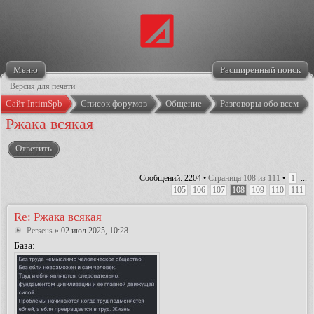
Меню
Расширенный поиск
Версия для печати
Сайт IntimSpb
Список форумов
Общение
Разговоры обо всем
Ржака всякая
Ответить
Сообщений: 2204 •
Страница
108
из
111
•
1
...
105
106
107
108
109
110
111
Re: Ржака всякая
Perseus
» 02 июл 2025, 10:28
База: