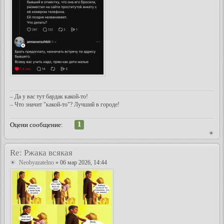
– Да у вас тут бардак какой-то!
– Что значит "какой-то"? Лучший в городе!
1
Оцени сообщение:
Re: Ржака всякая
Neobyazatelno
» 06 мар 2026, 14:44