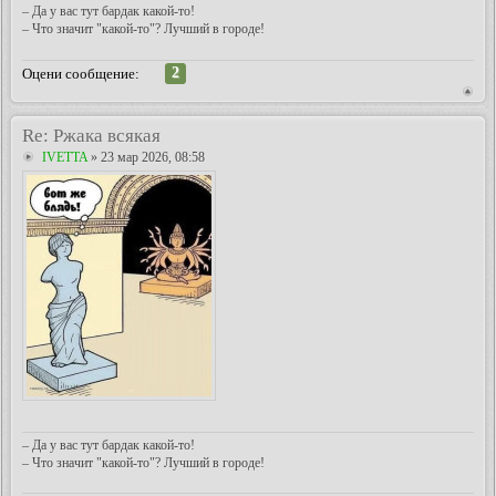
– Да у вас тут бардак какой-то!
– Что значит "какой-то"? Лучший в городе!
2
Оцени сообщение:
Re: Ржака всякая
IVETTA
» 23 мар 2026, 08:58
– Да у вас тут бардак какой-то!
– Что значит "какой-то"? Лучший в городе!