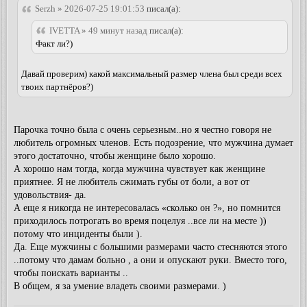
Serzh » 2026-07-25 19:01:53
писал(а):
IVETTA » 49 минут назад
писал(а):
Факт ли?)
Давай проверим) какой максимальный размер члена был среди всех
твоих партнёров?)
Парочка точно была с очень серьезным..но я честно говоря не
любитель огромных членов. Есть подозрение, что мужчина думает
этого достаточно, чтобы женщине было хорошо.
А хорошо нам тогда, когда мужчина чувствует как женщине
приятнее. Я не любитель сжимать губы от боли, а вот от
удовольствия- да.
А еще я никогда не интересовалась «сколько он ?», но помнится
приходилось потрогать во время поцелуя ..все ли на месте ))
потому что инциденты были ).
Да. Еще мужчины с большими размерами часто стесняются этого
..потому что дамам больно , а они и опускают руки. Вместо того,
чтобы поискать варианты ..
В общем, я за умение владеть своими размерами. )