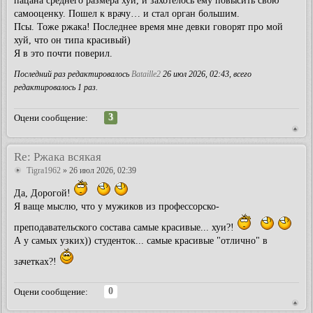
пацана среднего размера хуй, и захотелось ему повысить свою
самооценку. Пошел к врачу… и стал орган большим.
Псы. Тоже ржака! Последнее время мне девки говорят про мой
хуй, что он типа красивый)
Я в это почти поверил.
Последний раз редактировалось
Bataille2
26 июл 2026, 02:43, всего
редактировалось 1 раз.
3
Оцени сообщение:
Re: Ржака всякая
Tigra1962
» 26 июл 2026, 02:39
Да, Дорогой!
Я ваще мыслю, что у мужиков из профессорско-
преподавательского состава самые красивые... хуи?!
А у самых узких)) студенток... самые красивые "отлично" в
зачетках?!
0
Оцени сообщение: