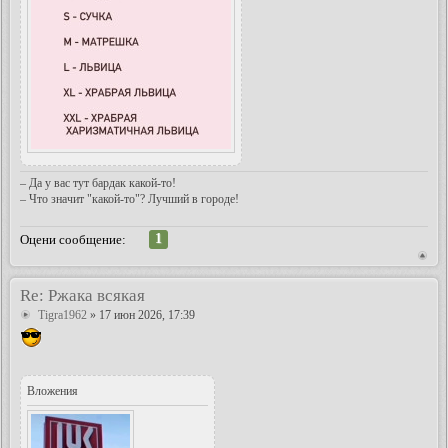
– Да у вас тут бардак какой-то!
– Что значит "какой-то"? Лучший в городе!
1
Оцени сообщение:
Re: Ржака всякая
Tigra1962
» 17 июн 2026, 17:39
Вложения