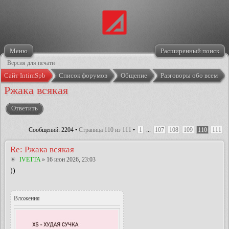
Меню
Расширенный поиск
Версия для печати
Сайт IntimSpb
Список форумов
Общение
Разговоры обо всем
Ржака всякая
Ответить
Сообщений: 2204 •
Страница
110
из
111
•
1
...
107
108
109
110
111
Re: Ржака всякая
IVETTA
» 16 июн 2026, 23:03
))
Вложения