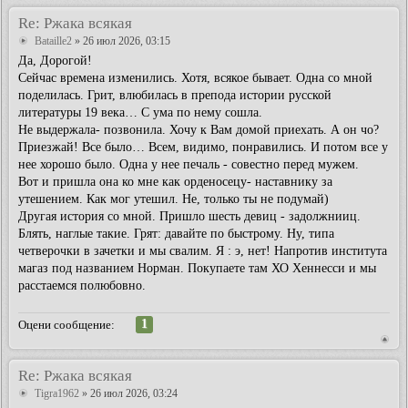
Re: Ржака всякая
Bataille2
» 26 июл 2026, 03:15
Да, Дорогой!
Сейчас времена изменились. Хотя, всякое бывает. Одна со мной
поделилась. Грит, влюбилась в препода истории русской
литературы 19 века… С ума по нему сошла.
Не выдержала- позвонила. Хочу к Вам домой приехать. А он чо?
Приезжай! Все было… Всем, видимо, понравились. И потом все у
нее хорошо было. Одна у нее печаль - совестно перед мужем.
Вот и пришла она ко мне как орденосецу- наставнику за
утешением. Как мог утешил. Не, только ты не подумай)
Другая история со мной. Пришло шесть девиц - задолжнииц.
Блять, наглые такие. Грят: давайте по быстрому. Ну, типа
четверочки в зачетки и мы свалим. Я : э, нет! Напротив института
магаз под названием Норман. Покупаете там ХО Хеннесси и мы
расстаемся полюбовно.
1
Оцени сообщение:
Re: Ржака всякая
Tigra1962
» 26 июл 2026, 03:24