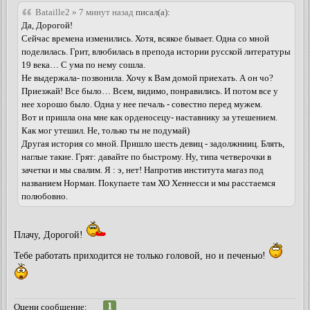
Bataille2 » 7 минут назад
писал(а):
Да, Дорогой!
Сейчас времена изменились. Хотя, всякое бывает. Одна со мной
поделилась. Грит, влюбилась в препода истории русской литературы
19 века… С ума по нему сошла.
Не выдержала- позвонила. Хочу к Вам домой приехать. А он чо?
Приезжай! Все было… Всем, видимо, понравились. И потом все у
нее хорошо было. Одна у нее печаль - совестно перед мужем.
Вот и пришла она мне как орденосецу- наставнику за утешением.
Как мог утешил. Не, только ты не подумай)
Другая история со мной. Пришло шесть девиц - задолжнииц. Блять,
наглые такие. Грят: давайте по быстрому. Ну, типа четверочки в
зачетки и мы свалим. Я : э, нет! Напротив института магаз под
названием Норман. Покупаете там ХО Хеннесси и мы расстаемся
полюбовно.
Плачу, Дорогой!
Тебе работать приходится не только головой, но и печенью!
1
Оцени сообщение: