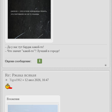
– Да у вас тут бардак какой-то!
– Что значит "какой-то"? Лучший в городе!
1
Оцени сообщение:
Re: Ржака всякая
Tigra1962
» 12 июл 2026, 16:47
Вложения