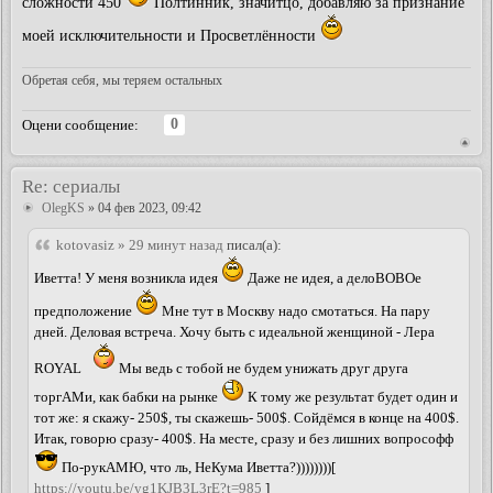
сложности 450
Полтинник, значитцо, добавляю за признание
моей исключительности и Просветлённости
Обретая себя, мы теряем остальных
0
Оцени сообщение:
Re: сериалы
OlegKS
» 04 фев 2023, 09:42
kotovasiz » 29 минут назад
писал(а):
Иветта! У меня возникла идея
Даже не идея, а делоВОВОе
предположение
Мне тут в Москву надо смотаться. На пару
дней. Деловая встреча. Хочу быть с идеальной женщиной - Лера
ROYAL
Мы ведь с тобой не будем унижать друг друга
торгАМи, как бабки на рынке
К тому же результат будет один и
тот же: я скажу- 250$, ты скажешь- 500$. Сойдёмся в конце на 400$.
Итак, говорю сразу- 400$. На месте, сразу и без лишних вопрософф
По-рукАМЮ, что ль, НеКума Иветта?))))))))[
https://youtu.be/yg1KJB3L3rE?t=985
]