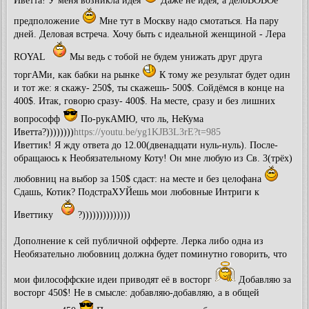
Иветта! У меня возникла идея
Даже не идея, а делоВОВОе
предположение
Мне тут в Москву надо смотаться. На пару
дней. Деловая встреча. Хочу быть с идеальной женщиной - Лера
ROYAL
Мы ведь с тобой не будем унижать друг друга
торгАМи, как бабки на рынке
К тому же результат будет один
и тот же: я скажу- 250$, ты скажешь- 500$. Сойдёмся в конце на
400$. Итак, говорю сразу- 400$. На месте, сразу и без лишних
вопрософф
По-рукАМЮ, что ль, НеКума
Иветта?))))))))
https://youtu.be/yg1KJB3L3rE?t=985
Иветтик! Я жду ответа до 12.00(двенадцати нуль-нуль). После-
обращаюсь к Необязательному Коту! Он мне любую из Св. 3(трёх)
любовниц на выбор за 150$ cдаст: на месте и без целофана
Сдашь, Котик? ПодстраХУЙешь мои любовные Интриги к
Иветтику
?))))))))))))))
Дополнение к сей публичной офферте. Лерка либо одна из
Необязательно любовниц должна будет поминутно говорить, что
мои философфские идеи приводят её в восторг
Добавляю за
восторг 450$! Не в смысле: добавляю-добавляю, а в общей