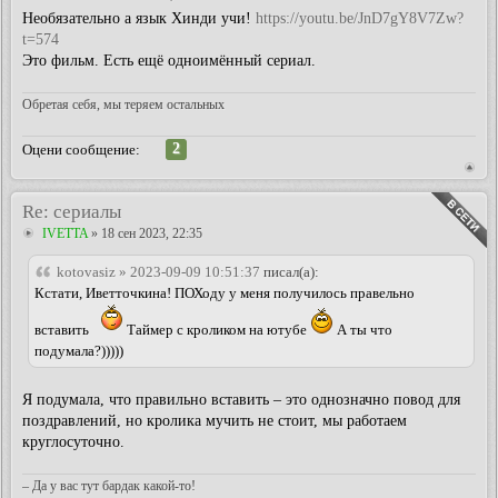
Необязательно а язык Хинди учи!
https://youtu.be/JnD7gY8V7Zw?
t=574
Это фильм. Есть ещё одноимённый сериал.
Обретая себя, мы теряем остальных
2
Оцени сообщение:
Re: сериалы
IVETTA
» 18 сен 2023, 22:35
kotovasiz » 2023-09-09 10:51:37
писал(а):
Кстати, Иветточкина! ПОХоду у меня получилось правельно
вставить
Таймер с кроликом на ютубе
А ты что
подумала?)))))
Я подумала, что правильно вставить – это однозначно повод для
поздравлений, но кролика мучить не стоит, мы работаем
круглосуточно.
– Да у вас тут бардак какой-то!