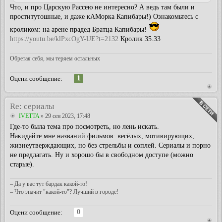
Что, и про Царскую Рассею не интересно? А ведь там были и
проститутошные, и даже кАМорка Капибары!) Ознакомьтесь с
кроликом: на арене прадед Братца Капибары!
https://youtu.be/klPxcOgY-UE?t=2132
Кролик 35.33
Обретая себя, мы теряем остальных
1
Оцени сообщение:
Re: сериалы
IVETTA
» 29 сен 2023, 17:48
Где-то была тема про посмотреть, но лень искать.
Накидайте мне названий фильмов: весёлых, мотивирующих,
жизнеутверждающих, но без стрельбы и соплей. Сериалы и порно
не предлагать. Ну и хорошо бы в свободном доступе (можно
старые).
– Да у вас тут бардак какой-то!
– Что значит "какой-то"? Лучший в городе!
0
Оцени сообщение: