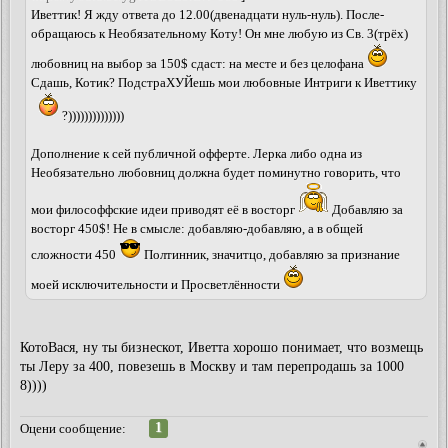
Иветтик! Я жду ответа до 12.00(двенадцати нуль-нуль). После-
обращаюсь к Необязательному Коту! Он мне любую из Св. 3(трёх)
любовниц на выбор за 150$ cдаст: на месте и без целофана
Сдашь, Котик? ПодстраХУЙешь мои любовные Интриги к Иветтику
?))))))))))))))
Дополнение к сей публичной офферте. Лерка либо одна из
Необязательно любовниц должна будет поминутно говорить, что
мои философфские идеи приводят её в восторг
Добавляю за
восторг 450$! Не в смысле: добавляю-добавляю, а в общей
сложности 450
Полтинник, значитцо, добавляю за признание
моей исключительности и Просветлённости
КотоВася, ну ты бизнескот, Иветта хорошо понимает, что возмещь
ты Леру за 400, повезешь в Москву и там перепродашь за 1000
8))))
1
Оцени сообщение: