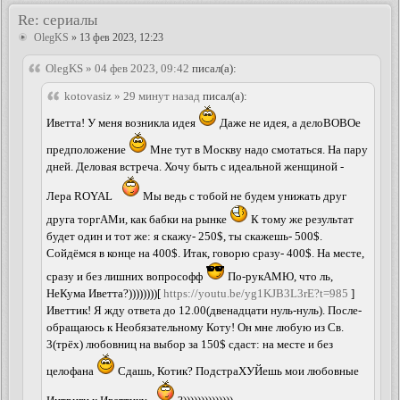
Re: сериалы
OlegKS
» 13 фев 2023, 12:23
OlegKS » 04 фев 2023, 09:42
писал(а):
kotovasiz » 29 минут назад
писал(а):
Иветта! У меня возникла идея
Даже не идея, а делоВОВОе
предположение
Мне тут в Москву надо смотаться. На пару
дней. Деловая встреча. Хочу быть с идеальной женщиной -
Лера ROYAL
Мы ведь с тобой не будем унижать друг
друга торгАМи, как бабки на рынке
К тому же результат
будет один и тот же: я скажу- 250$, ты скажешь- 500$.
Сойдёмся в конце на 400$. Итак, говорю сразу- 400$. На месте,
сразу и без лишних вопрософф
По-рукАМЮ, что ль,
НеКума Иветта?))))))))[
https://youtu.be/yg1KJB3L3rE?t=985
]
Иветтик! Я жду ответа до 12.00(двенадцати нуль-нуль). После-
обращаюсь к Необязательному Коту! Он мне любую из Св.
3(трёх) любовниц на выбор за 150$ cдаст: на месте и без
целофана
Сдашь, Котик? ПодстраХУЙешь мои любовные