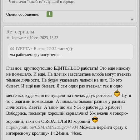
– Что значит "какой-то"? Лучший в городе!
1
Оцени сообщение:
Re: сериалы
kotovasiz
» 19 сен 2023, 13:52
IVETTA » Вчера, 22:35
писал(а):
мы работаем круглосуточно.
Главное: круглосутошно БДИТЕЛЬНО работать! Это ещё никому
не помешало. И ещё. На плечах завсегдатаев клюба могут въехать
тёмные личности. Не будем указывать лапкой на них. Но это
бывает. И ещё как бывает. Я сам один раз въезжал так в одно
местечко, куда меня не пущали на плечах двух ротозеев
Ну, я
то с благими помыслами. А помыслы бывают разные у разных
личностей. Иветта! А таки- шо мы УСё о работе да о работе?
Взбодрись, посмотри хороший сериальчик! Уж ежели я говорю-
хороший, таки он ОБЯЗАТЕЛЬНО хороший
https://youtu.be/CSMJzMN2dCg?t=4904
Можешь перейти сразу к
интересному кролику- 1ч.24мин. 44сек.