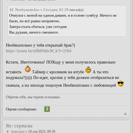
Neobyazatelno » Сегодня, 02:29
писал(а):
Очнулся с женой на одном диване, и в голове сумбур. Ничего не
было, но всё равно неприятно.
Завтра ехать ебаться, уже сегодня.
Вы дураки, ничего смешного.
Необязательно у тебя открытый брак?)
https://youtu.be/nHbPdi6cM_k?t=2164
Кстати, Иветточкина! ПОХоду у меня получилось правельно
вставить
Таймер с кроликом на ютубе
А ты что
подумала?))))) По-идее, кролик у тебя должен отобразиться не
сначала, а на эпизоде поцелуев Необязательно с любовницей
Обретая себя, мы теряем остальных
2
Оцени сообщение:
Re: сериалы
kotovasiz
» 18 сен 2023, 09:59