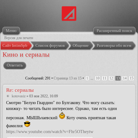
Меню
Расширенный поиск
Версия для печати
Сайт IntimSpb
Список форумов
Общение
Разговоры обо всем
Кино и сериалы
Ответить
Сообщений: 291 •
Страница
13
из
15
•
1
...
10
11
12
13
14
15
Re: сериалы
kotovasiz
» 03 ноя 2022, 16:09
Смотрю "Белую Гвардию" по Булгакову. Что могу сказать:
книжку- то читать было интереснее. Однако, там есть один
персонаж. МЫШЬлаевский
Коту очень приятная такая
фамилия
https://www.youtube.com/watch?v=Fhr5OTheytw