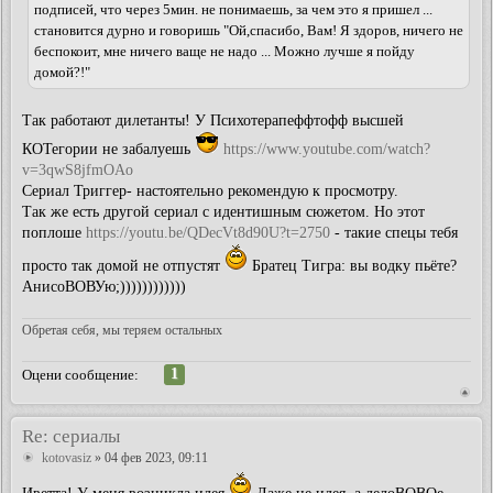
подписей, что через 5мин. не понимаешь, за чем это я пришел ...
становится дурно и говоришь "Ой,спасибо, Вам! Я здоров, ничего не
беспокоит, мне ничего ваще не надо ... Можно лучше я пойду
домой?!"
Так работают дилетанты! У Психотерапеффтофф высшей
КОТегории не забалуешь
https://www.youtube.com/watch?
v=3qwS8jfmOAo
Сериал Триггер- настоятельно рекомендую к просмотру.
Так же есть другой сериал с идентишным сюжетом. Но этот
поплоше
https://youtu.be/QDecVt8d90U?t=2750
- такие спецы тебя
просто так домой не отпустят
Братец Тигра: вы водку пьёте?
АнисоВОВУю;))))))))))))
Обретая себя, мы теряем остальных
1
Оцени сообщение:
Re: сериалы
kotovasiz
» 04 фев 2023, 09:11