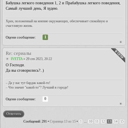
Бабушка легкого поведения 1, 2 и Прабабушка легкого поведения,
Самый лучший день, Я худею.
Хрен, положенный на мнение окружающих, обеспечивает спокойную и
счастливую жизнь.
1
Оцени сообщение:
Re: сериалы
IVETTA
» 29 сен 2023, 20:22
О Господи.
Да вы сговорились?..)
– Да у вас тут бардак какой-то!
– Что значит "какой-то"? Лучший в городе!
0
Оцени сообщение:
Ответить
Сообщений: 291 •
Страница
13
из
15
•
1
...
10
11
12
13
14
15