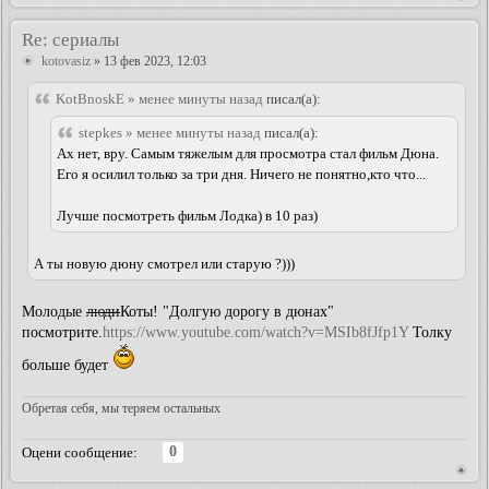
Re: сериалы
kotovasiz
» 13 фев 2023, 12:03
KotBnoskE » менее минуты назад
писал(а):
stepkes » менее минуты назад
писал(а):
Ах нет, вру. Самым тяжелым для просмотра стал фильм Дюна.
Его я осилил только за три дня. Ничего не понятно,кто что...
Лучше посмотреть фильм Лодка) в 10 раз)
А ты новую дюну смотрел или старую ?)))
Молодые
люди
Коты! "Долгую дорогу в дюнах"
посмотрите.
https://www.youtube.com/watch?v=MSIb8fJfp1Y
Толку
больше будет
Обретая себя, мы теряем остальных
0
Оцени сообщение: