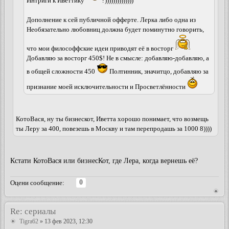
Интриги к Иветтику
?))))))))))))))
Дополнение к сей публичной офферте. Лерка либо одна из
Необязательно любовниц должна будет поминутно говорить,
что мои философфские идеи приводят её в восторг
Добавляю за восторг 450$! Не в смысле: добавляю-добавляю, а
в общей сложности 450
Полтинник, значитцо, добавляю за
признание моей исключительности и Просветлённости
КотоВася, ну ты бизнескот, Иветта хорошо понимает, что возмещь
ты Леру за 400, повезешь в Москву и там перепродашь за 1000 8))))
Кстати КотоВася или бизнесКот, где Лера, когда вернешь её?
0
Оцени сообщение:
Re: сериалы
Tigra62
» 13 фев 2023, 12:30