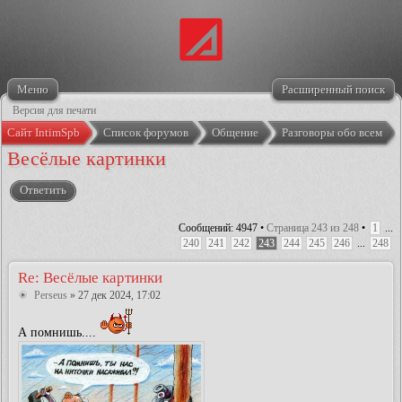
Меню
Расширенный поиск
Версия для печати
Сайт IntimSpb
Список форумов
Общение
Разговоры обо всем
Весёлые картинки
Ответить
Сообщений: 4947 •
Страница
243
из
248
•
1
...
240
241
242
243
244
245
246
...
248
Re: Весёлые картинки
Perseus
» 27 дек 2024, 17:02
А помнишь....