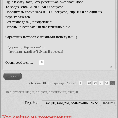
Ну, а в силу того, что участников оказалось двое.
То ходок sema070389 - 5000 бонусов.
Победитель кроме часа и 1000 бонусов, еще 1000 за один из
первых отчетов.
Вот такие дела!) поздравляю!
Пароль на бесплатный час пришлю в л.с.
Страстных походов с нежными поцелуями !)
– Да у вас тут бардак какой-то!
– Что значит "какой-то"? Лучший в городе!
0
Оцени сообщение:
Ответить
Сообщений: 1031 •
Страница
52
из
52
•
1
...
48
49
50
51
52
Вернуться в Акции, бонусы, розыгрыши, скидки
Перейти:
Кто сейчас на конференции