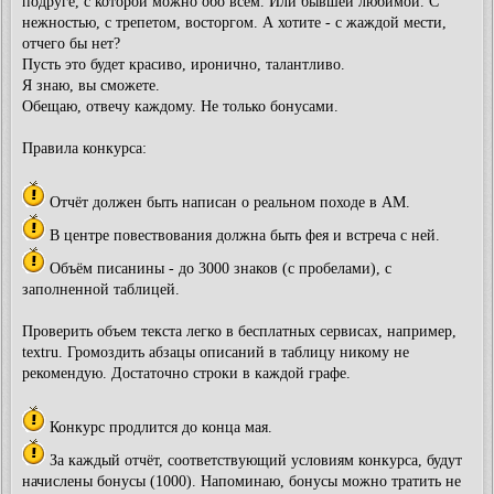
подруге, с которой можно обо всём. Или бывшей любимой. С
нежностью, с трепетом, восторгом. А хотите - с жаждой мести,
отчего бы нет?
Пусть это будет красиво, иронично, талантливо.
Я знаю, вы сможете.
Обещаю, отвечу каждому. Не только бонусами.
Правила конкурса:
Отчёт должен быть написан о реальном походе в АМ.
В центре повествования должна быть фея и встреча с ней.
Объём писанины - до 3000 знаков (с пробелами), с
заполненной таблицей.
Проверить объем текста легко в бесплатных сервисах, например,
textru. Громоздить абзацы описаний в таблицу никому не
рекомендую. Достаточно строки в каждой графе.
Конкурс продлится до конца мая.
За каждый отчёт, соответствующий условиям конкурса, будут
начислены бонусы (1000). Напоминаю, бонусы можно тратить не