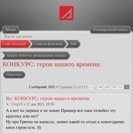
Меню
Расширенный поиск
Версия для печати
Сайт IntimSpb
Список форумов
АМ
Акции, бонусы, розыгрыши, скидки
КОНКУРС: герои нашего времени
Ответить
Сообщений: 1031 •
Страница
52
из
52
•
1
...
48
49
50
51
52
Re: КОНКУРС: герои нашего времени
OlegKS
» 17 дек 2025, 18:30
А я вот из лирики и не понял Пранкер все-таки отлюбил эту
красотку или нет?
Ну про Гринча он написал, значит какой-то отсыл к новогоднему
кино герою есть. 8)