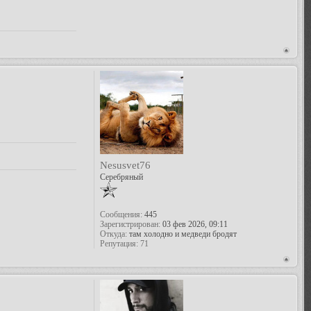
Nesusvet76
Серебряный
Сообщения:
445
Зарегистрирован:
03 фев 2026, 09:11
Откуда:
там холодно и медведи бродят
Репутация:
71