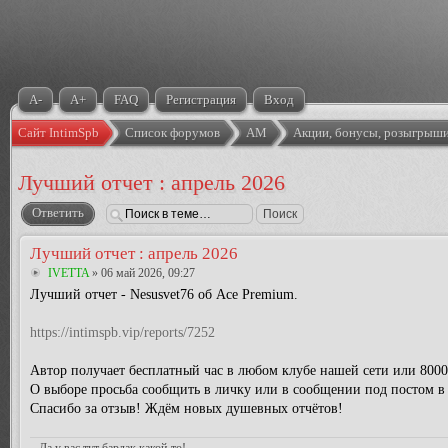
A-
A+
FAQ
Регистрация
Вход
Сайт IntimSpb
Список форумов
АМ
Акции, бонусы, розыгрыши
Лучший отчет : апрель 2026
Ответить
Лучший отчет : апрель 2026
IVETTA
» 06 май 2026, 09:27
Лучший отчет - Nesusvet76 об Асе Premium.
https://intimspb.vip/reports/7252
Автор получает бесплатный час в любом клубе нашей сети или 8000
О выборе просьба сообщить в личку или в сообщении под постом в т
Спасибо за отзыв! Ждём новых душевных отчётов!