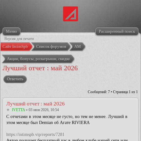
Меню
Расширенный поиск
Версия для печати
Сайт IntimSpb
Список форумов
АМ
Акции, бонусы, розыгрыши, скидки
Лучший отчет : май 2026
Ответить
Сообщений: 7 • Страница
1
из
1
Лучший отчет : май 2026
IVETTA
» 03 июн 2026, 10:54
С отчетами в этом месяце не густо, но тем не менее. Лучший в
этом месяце был Demian об Агате RIVIERA
https://intimspb.vip/reports/7281
Автор получает бесплатный час в любом клубе нашей сети или