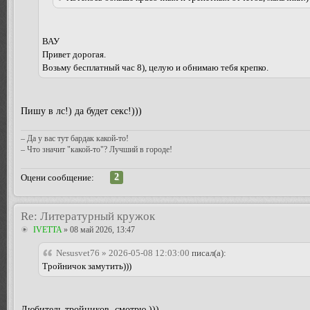
ВАУ
Привет дорогая.
Возьму бесплатный час 8), целую и обнимаю тебя крепко.
Пишу в лс!) да будет секс!)))
– Да у вас тут бардак какой-то!
– Что значит "какой-то"? Лучший в городе!
2
Оцени сообщение:
Re: Литературный кружок
IVETTA
» 08 май 2026, 13:47
Nesusvet76 » 2026-05-08 12:03:00
писал(а):
Тройничок замутить)))
Любитель тройников, смотрю )))