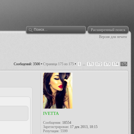
Расширенный поиск
Версия для печати
Сообщений: 3500 •
Страница
175
из
175
•
1
...
171
172
173
174
175
IVETTA
Сообщения:
18554
Зарегистрирован:
17 дек 2013, 18:15
Репутация:
5599