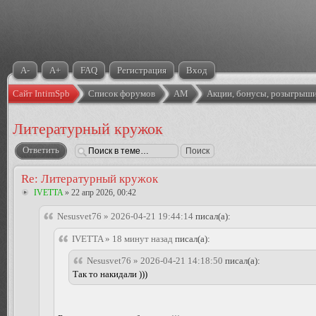
A-
A+
FAQ
Регистрация
Вход
Сайт IntimSpb
Список форумов
АМ
Акции, бонусы, розыгрыши
Литературный кружок
Ответить
Re: Литературный кружок
IVETTA
» 22 апр 2026, 00:42
Nesusvet76 » 2026-04-21 19:44:14
писал(а):
IVETTA » 18 минут назад
писал(а):
Nesusvet76 » 2026-04-21 14:18:50
писал(а):
Так то накидали )))