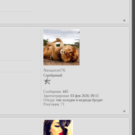
Nesusvet76
Серебряный
Сообщения:
445
Зарегистрирован:
03 фев 2026, 09:11
Откуда:
там холодно и медведи бродят
Репутация:
71