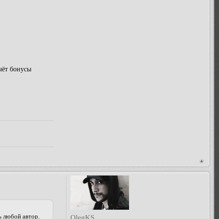
чёт бонусы
 любой автор.
OlegKS