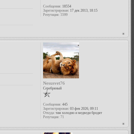
Сообщения:
18554
Зарегистрирован:
17 дек 2013, 18:15
Репутация:
5599
Nesusvet76
Серебряный
Сообщения:
445
Зарегистрирован:
03 фев 2026, 09:11
Откуда:
там холодно и медведи бродят
Репутация:
71