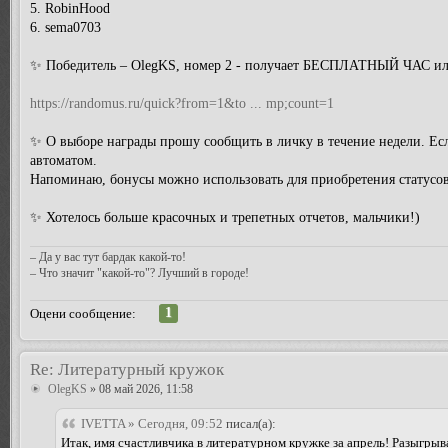
5. RobinHood
6. sema0703
✨ Победитель – OlegKS, номер 2 - получает БЕСПЛАТНЫЙ ЧАС или
https://randomus.ru/quick?from=1&to ... mp;count=1
✨ О выборе награды прошу сообщить в личку в течение недели. Есл
автоматом.
Напоминаю, бонусы можно использовать для приобретения статусов
✨ Хотелось больше красочных и трепетных отчетов, мальчики!)
– Да у вас тут бардак какой-то!
– Что значит "какой-то"? Лучший в городе!
1
Оцени сообщение:
Re: Литературный кружок
OlegKS
» 08 май 2026, 11:58
IVETTA » Сегодня, 09:52
писал(а):
Итак, имя счастливчика в литературном кружке за апрель! Разыгр