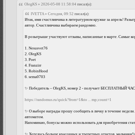
OlegKS » 2026-05-08 11:58:04
писал(а):
IVETTA » Сегодня, 09:52
писал(а):
Итак, имя счастливчика в литературном кружке за апрель! Ра
автор. Счастливчика выбираем рандомно.
В розыгрыше участвуют отзывы, написанные в марте. Самые кор
1. Nesusvet76
2. OlegKS
3. Poet
4. Franzirr
5. RobinHood
6. sema0703
✨ Победитель – OlegKS, номер 2 - получает БЕСПЛАТНЫЙ ЧАС 
https://randomus.ru/quick?from=1&to ... mp;count=1
✨ О выборе награды прошу сообщить в личку в течение недели.
автоматом.
Напоминаю, бонусы можно использовать для приобретения стату
✨ Хотелось больше красочных и трепетных отчетов, мальчики!)