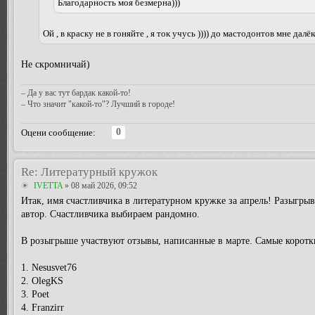
Благодарность моя безмерна)))
Ой , в краску не в гоняйте , я ток учусь )))) до мастодонтов мне далёк
Не скромничай)
– Да у вас тут бардак какой-то!
– Что значит "какой-то"? Лучший в городе!
0
Оцени сообщение:
Re: Литературный кружок
IVETTA
» 08 май 2026, 09:52
Итак, имя счастливчика в литературном кружке за апрель! Разыг
автор. Счастливчика выбираем рандомно.
В розыгрыше участвуют отзывы, написанные в марте. Самые коротки
1. Nesusvet76
2. OlegKS
3. Poet
4. Franzirr