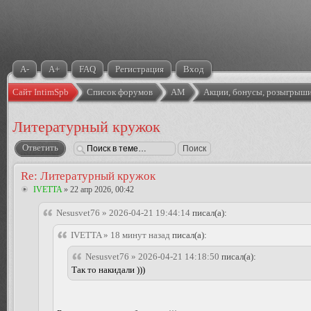
A-
A+
FAQ
Регистрация
Вход
Сайт IntimSpb
Список форумов
АМ
Акции, бонусы, розыгрыши
Литературный кружок
Ответить
Re: Литературный кружок
IVETTA
» 22 апр 2026, 00:42
Nesusvet76 » 2026-04-21 19:44:14
писал(а):
IVETTA » 18 минут назад
писал(а):
Nesusvet76 » 2026-04-21 14:18:50
писал(а):
Так то накидали )))