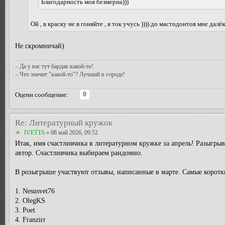
Благодарность моя безмерна)))
Ой , в краску не в гоняйте , я ток учусь )))) до мастодонтов мне далёк
Не скромничай)
– Да у вас тут бардак какой-то!
– Что значит "какой-то"? Лучший в городе!
0
Оцени сообщение:
Re: Литературный кружок
IVETTA
» 08 май 2026, 09:52
Итак, имя счастливчика в литературном кружке за апрель! Разыг
автор. Счастливчика выбираем рандомно.
В розыгрыше участвуют отзывы, написанные в марте. Самые коротки
1. Nesusvet76
2. OlegKS
3. Poet
4. Franzirr