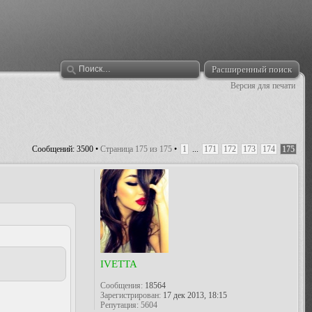
Расширенный поиск
Версия для печати
Сообщений: 3500 •
Страница
175
из
175
•
1
...
171
172
173
174
175
IVETTA
Сообщения:
18564
Зарегистрирован:
17 дек 2013, 18:15
Репутация:
5604