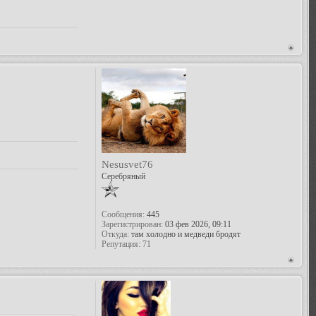
Nesusvet76
Серебряный
Сообщения:
445
Зарегистрирован:
03 фев 2026, 09:11
Откуда:
там холодно и медведи бродят
Репутация:
71