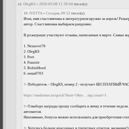
OlegKS » 2026-05-08 11:58:04
писал(а):
IVETTA » Сегодня, 09:52
писал(а):
Итак, имя счастливчика в литературном кружке за апрель! Ра
автор. Счастливчика выбираем рандомно.
В розыгрыше участвуют отзывы, написанные в марте. Самые кор
1. Nesusvet76
2. OlegKS
3. Poet
4. Franzirr
5. RobinHood
6. sema0703
✨ Победитель – OlegKS, номер 2 - получает БЕСПЛАТНЫЙ ЧАС 
https://randomus.ru/quick?from=1&to ... mp;count=1
✨ О выборе награды прошу сообщить в личку в течение недели.
автоматом.
Напоминаю, бонусы можно использовать для приобретения стату
✨ Хотелось больше красочных и трепетных отчетов, мальчики!)