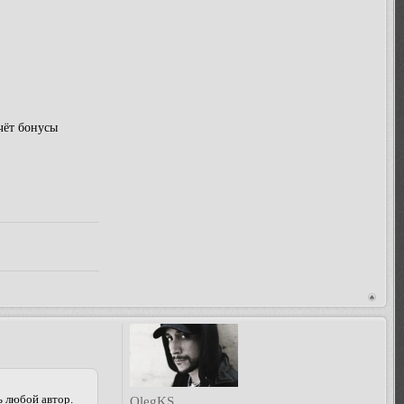
чёт бонусы
 любой автор.
OlegKS