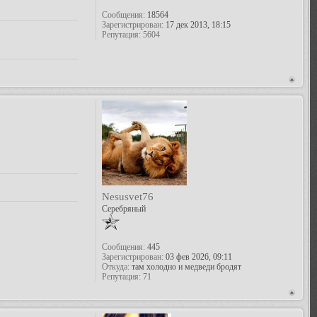
Сообщения:
18564
Зарегистрирован:
17 дек 2013, 18:15
Репутация:
5604
Nesusvet76
Серебряный
Сообщения:
445
Зарегистрирован:
03 фев 2026, 09:11
Откуда:
там холодно и медведи бродят
Репутация:
71