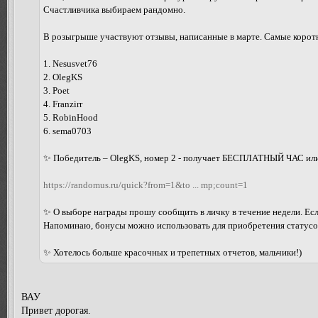
Счастливчика выбираем рандомно.
В розыгрыше участвуют отзывы, написанные в марте. Самые коротк
1. Nesusvet76
2. OlegKS
3. Poet
4. Franzirr
5. RobinHood
6. sema0703
✨ Победитель – OlegKS, номер 2 - получает БЕСПЛАТНЫЙ ЧАС или
https://randomus.ru/quick?from=1&to ... mp;count=1
✨ О выборе награды прошу сообщить в личку в течение недели. Есл
Напоминаю, бонусы можно использовать для приобретения статусов
✨ Хотелось больше красочных и трепетных отчетов, мальчики!)
ВАУ
Привет дорогая.