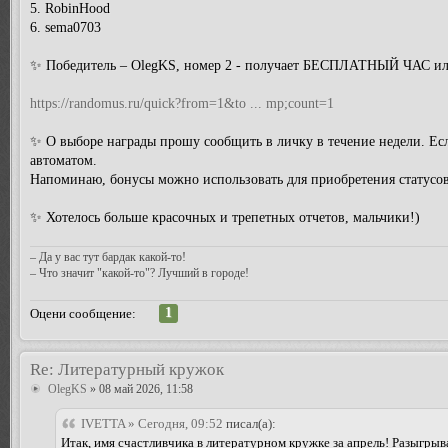
5. RobinHood
6. sema0703
✨ Победитель – OlegKS, номер 2 - получает БЕСПЛАТНЫЙ ЧАС или
https://randomus.ru/quick?from=1&to ... mp;count=1
✨ О выборе награды прошу сообщить в личку в течение недели. Есл
автоматом.
Напоминаю, бонусы можно использовать для приобретения статусов
✨ Хотелось больше красочных и трепетных отчетов, мальчики!)
– Да у вас тут бардак какой-то!
– Что значит "какой-то"? Лучший в городе!
1
Оцени сообщение:
Re: Литературный кружок
OlegKS
» 08 май 2026, 11:58
IVETTA » Сегодня, 09:52
писал(а):
Итак, имя счастливчика в литературном кружке за апрель! Разыгр