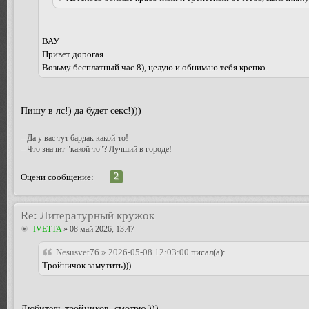
ВАУ
Привет дорогая.
Возьму бесплатный час 8), целую и обнимаю тебя крепко.
Пишу в лс!) да будет секс!)))
– Да у вас тут бардак какой-то!
– Что значит "какой-то"? Лучший в городе!
2
Оцени сообщение:
Re: Литературный кружок
IVETTA
» 08 май 2026, 13:47
Nesusvet76 » 2026-05-08 12:03:00
писал(а):
Тройничок замутить)))
Любитель тройников, смотрю )))