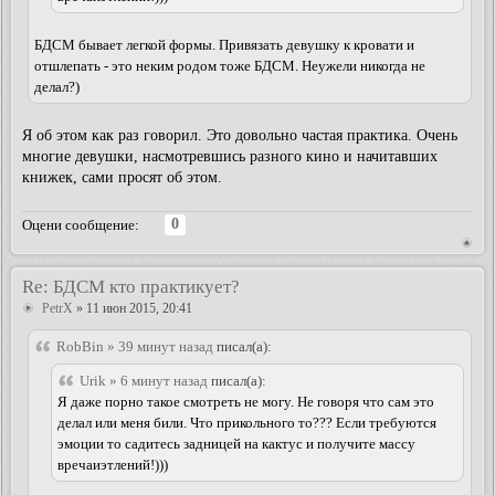
БДСМ бывает легкой формы. Привязать девушку к кровати и
отшлепать - это неким родом тоже БДСМ. Неужели никогда не
делал?)
Я об этом как раз говорил. Это довольно частая практика. Очень
многие девушки, насмотревшись разного кино и начитавших
книжек, сами просят об этом.
0
Оцени сообщение:
Re: БДСМ кто практикует?
PetrX
» 11 июн 2015, 20:41
RobBin » 39 минут назад
писал(а):
Urik » 6 минут назад
писал(а):
Я даже порно такое смотреть не могу. Не говоря что сам это
делал или меня били. Что прикольного то??? Если требуются
эмоции то садитесь задницей на кактус и получите массу
вречаиэтлений!)))