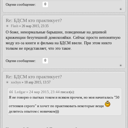
0
Оцени сообщение:
Re: БДСМ кто практикует?
Flash
» 26 мар 2015, 23:35
О боже, ненормальные барышни, поведенные на дешевой
криженции безутешной домохозяйки. Сейчас просто непонятную
моду из-за книги и фильма на БДСМ ввели. При этом никто
толком не представляет, что это такое.
0
Оцени сообщение:
Re: БДСМ кто практикует?
xochyn
» 18 апр 2015, 13:57
Ledgar » 24 мар 2015, 23:44
писал(а):
Я не говорю о пытках током и всяком прочем, но моя начиталась "50
оттенков серого" и хочет по практиковать некоторые вещи
делитесь опытом с новичком)))