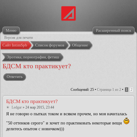
Меню
Расширенный поиск
Версия для печати
Сайт IntimSpb
Список форумов
Общение
Эротика, порнография, фетиш
БДСМ кто практикует?
Ответить
Сообщений: 25 •
Страница
1
из
2
•
1
2
БДСМ кто практикует?
Ledgar
» 24 мар 2015, 23:44
Я не говорю о пытках током и всяком прочем, но моя начиталась
"50 оттенков серого" и хочет по практиковать некоторые вещи
делитесь опытом с новичком)))