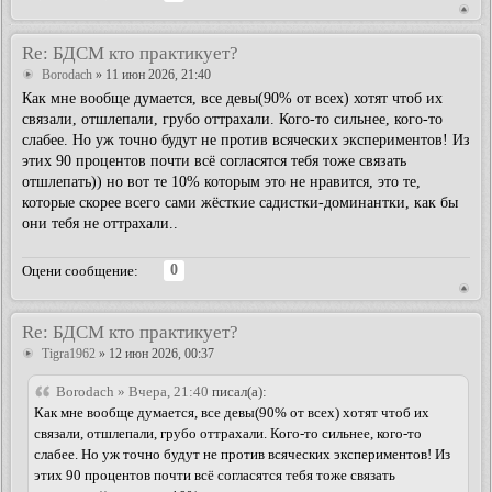
Re: БДСМ кто практикует?
Borodach
» 11 июн 2026, 21:40
Как мне вообще думается, все девы(90% от всех) хотят чтоб их
связали, отшлепали, грубо оттрахали. Кого-то сильнее, кого-то
слабее. Но уж точно будут не против всяческих экспериментов! Из
этих 90 процентов почти всё согласятся тебя тоже связать
отшлепать)) но вот те 10% которым это не нравится, это те,
которые скорее всего сами жёсткие садистки-доминантки, как бы
они тебя не оттрахали..
0
Оцени сообщение:
Re: БДСМ кто практикует?
Tigra1962
» 12 июн 2026, 00:37
Borodach » Вчера, 21:40
писал(а):
Как мне вообще думается, все девы(90% от всех) хотят чтоб их
связали, отшлепали, грубо оттрахали. Кого-то сильнее, кого-то
слабее. Но уж точно будут не против всяческих экспериментов! Из
этих 90 процентов почти всё согласятся тебя тоже связать