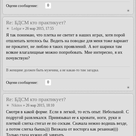
0
Оцени сообщение:
Re: БДСМ кто практикует?
Ledgar
» 26 мар 2015, 17:55
Я так понимаю, что плетка не светит в наших играх, хотя порой
отшлепать хотелось бы. Водить на поводке для меня тоже вариант
не прокатит, не люблю я таких проявлений. А вот шарики там
всякие влагалищные можно попробовать. Мне интересно, я их
почувствую?
В женщине должен быть мужчина, а не какая-то там загадка.
0
Оцени сообщение:
Re: БДСМ кто практикует?
Nikitos
» 26 мар 2015, 18:10
Смотря в какой форме. Если в легкой, то есть опыт. Небольшой. С
подругой развлекался. Привязывал ее к кровати, ноги, руки и
плеткой слегка стегал ее по соскам. Сначала нежно водишь везде,
а потом слегка бьешь))) Визжала от восторга как резанная)))
Только глаза нужно ей завязать.