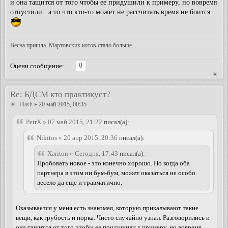
и она тащится от того чтобы ее придушили к примеру, но вовремя
отпустили...а то что кто-то может не рассчитать время не боится.
Весна пришла. Мартовских котов стало больше....
0
Оцени сообщение:
Re: БДСМ кто практикует?
Flash
» 20 май 2015, 00:35
PetrX » 07 май 2015, 21:22
писал(а):
Nikitos » 20 апр 2015, 20:36
писал(а):
Xariton » Сегодня, 17:43
писал(а):
Пробовать новое - это конечно хорошо. Но когда оба
партнера в этом ни бум-бум, может оказаться не особо
весело да еще и травматично.
Оказывается у меня есть знакомая, которую прикалывают такие
вещи, как грубость и порка. Чисто случайно узнал. Разговорились и
она тащится от того чтобы ее придушили к примеру, но вовремя