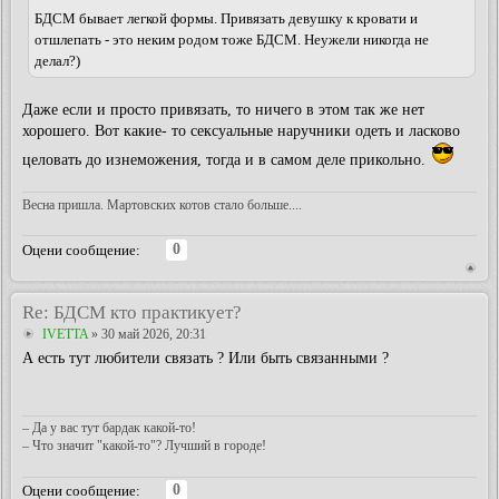
БДСМ бывает легкой формы. Привязать девушку к кровати и
отшлепать - это неким родом тоже БДСМ. Неужели никогда не
делал?)
Даже если и просто привязать, то ничего в этом так же нет
хорошего. Вот какие- то сексуальные наручники одеть и ласково
целовать до изнеможения, тогда и в самом деле прикольно.
Весна пришла. Мартовских котов стало больше....
0
Оцени сообщение:
Re: БДСМ кто практикует?
IVETTA
» 30 май 2026, 20:31
А есть тут любители связать ? Или быть связанными ?
– Да у вас тут бардак какой-то!
– Что значит "какой-то"? Лучший в городе!
0
Оцени сообщение: