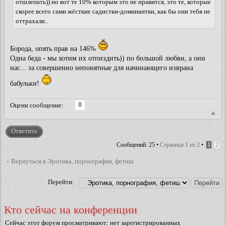
отшлепать)) но вот те 10% которым это не нравится, это те, которые
скорее всего сами жёсткие садистки-доминантки, как бы они тебя не
оттрахали..
Борода, опять прав на 146%
Одна беда - мы хотим их отпиздить)) по большой любви, а они
нас... за совершенно непонятные для начинающего изврана
бабульки!
0
Оцени сообщение:
Ответить
Сообщений: 25 •
Страница
1
из
2
•
1
2
Вернуться в Эротика, порнография, фетиш
Перейти:
Кто сейчас на конференции
Сейчас этот форум просматривают: нет зарегистрированных