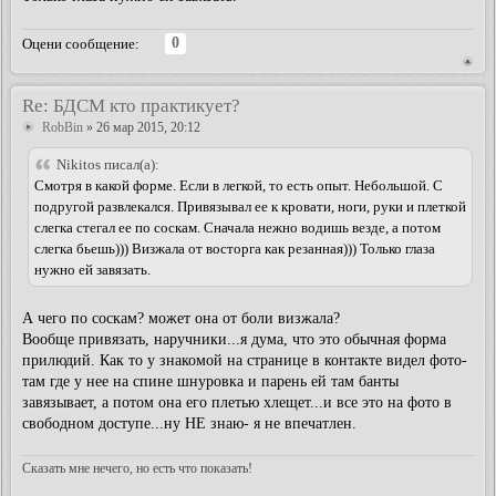
0
Оцени сообщение:
Re: БДСМ кто практикует?
RobBin
» 26 мар 2015, 20:12
Nikitos писал(а):
Смотря в какой форме. Если в легкой, то есть опыт. Небольшой. С
подругой развлекался. Привязывал ее к кровати, ноги, руки и плеткой
слегка стегал ее по соскам. Сначала нежно водишь везде, а потом
слегка бьешь))) Визжала от восторга как резанная))) Только глаза
нужно ей завязать.
А чего по соскам? может она от боли визжала?
Вообще привязать, наручники...я дума, что это обычная форма
прилюдий. Как то у знакомой на странице в контакте видел фото-
там где у нее на спине шнуровка и парень ей там банты
завязывает, а потом она его плетью хлещет...и все это на фото в
свободном доступе...ну НЕ знаю- я не впечатлен.
Сказать мне нечего, но есть что показать!