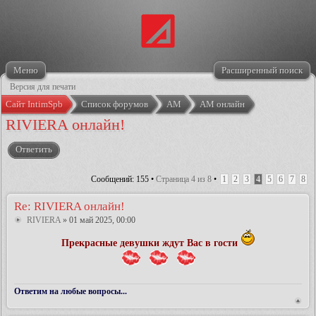
Меню
Расширенный поиск
Версия для печати
Сайт IntimSpb
Список форумов
АМ
АМ онлайн
RIVIERA онлайн!
Ответить
Сообщений: 155 •
Страница
4
из
8
•
1
2
3
4
5
6
7
8
Re: RIVIERA онлайн!
RIVIERA
» 01 май 2025, 00:00
Прекрасные девушки ждут Вас в гости
Ответим на любые вопросы...