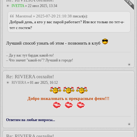
IVETTA
» 22 июл 2025, 13:34
Maestroal » 2025-07-20 21:10:38
писал(а):
Добрый день, а кто у вас парой работает? Или все только по тет-а-
тет с гостем?
Лучший способ узнать об этом - позвонить в клуб
– Да у вас тут бардак какой-то!
– Что значит "какой-то"? Лучший в городе!
Re: RIVIERA онлайн!
RIVIERA
» 01 авг 2025, 16:12
Добро пожаловать к прекрасным феям!!!
Ответим на любые вопросы...
Re: RIVIERA онлайн!