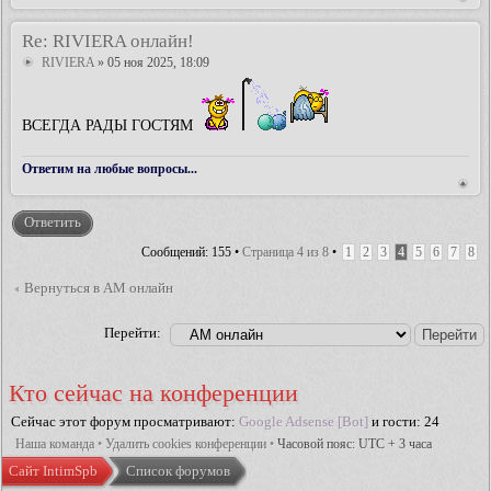
Re: RIVIERA онлайн!
RIVIERA
» 05 ноя 2025, 18:09
ВСЕГДА РАДЫ ГОСТЯМ
Ответим на любые вопросы...
Ответить
Сообщений: 155 •
Страница
4
из
8
•
1
2
3
4
5
6
7
8
Вернуться в АМ онлайн
Перейти:
Кто сейчас на конференции
Сейчас этот форум просматривают:
Google Adsense [Bot]
и гости: 24
Наша команда
•
Удалить cookies конференции
•
Часовой пояс: UTC + 3 часа
Сайт IntimSpb
Список форумов