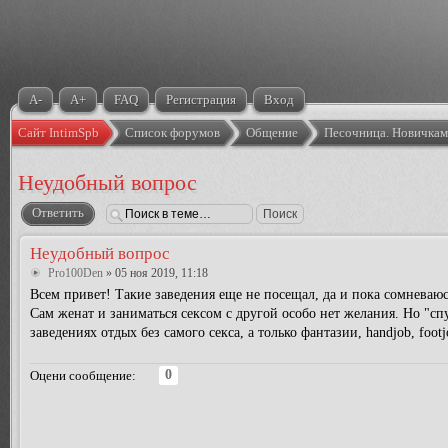
A-
A+
FAQ
Регистрация
Вход
Сайт IntimSpb
Список форумов
Общение
Песочница. Новичка
Неудобный вопрос
Ответить
Неудобный вопрос
Pro100Den
» 05 ноя 2019, 11:18
Всем привет! Такие заведения еще не посещал, да и пока сомневаюсь
Сам женат и заниматься сексом с другой особо нет желания. Но "сп
заведениях отдых без самого секса, а только фантазии, handjob, foo
0
Оцени сообщение: