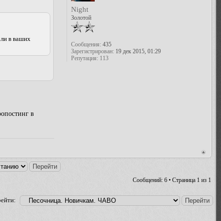
Night
Золотой
 ли в ваших
Сообщения:
435
Зарегистрирован:
19 дек 2015, 01:29
Репутация:
113
ропостинг в
Сообщений: 6 • Страница
1
из
1
ейти: