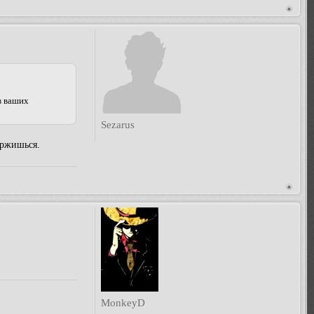
в ваших
Sezarus
ержишься.
MonkeyD