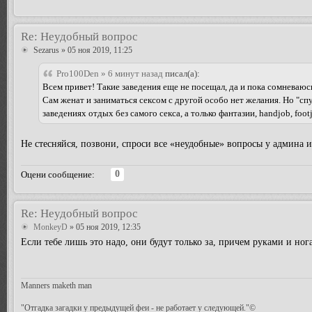
Re: Неудобный вопрос
Sezarus
» 05 ноя 2019, 11:25
Pro100Den » 6 минут назад
писал(а):
Всем привет! Такие заведения еще не посещал, да и пока сомневаюсь
Сам женат и заниматься сексом с другой особо нет желания. Но "сп
заведениях отдых без самого секса, а только фантазии, handjob, fo
Не стесняйся, позвони, спроси все «неудобные» вопросы у админа и
0
Оцени сообщение:
Re: Неудобный вопрос
MonkeyD
» 05 ноя 2019, 12:35
Если тебе лишь это надо, они будут только за, причем руками и нога
Manners maketh man
"Отгадка загадки у предыдущей феи - не работает у следующей."©