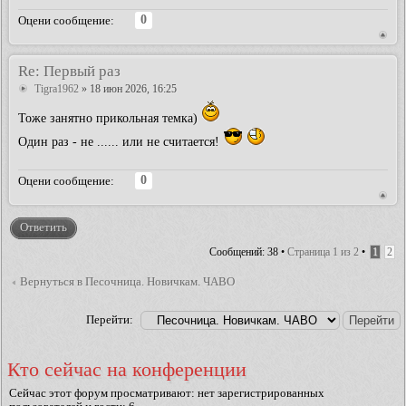
0
Оцени сообщение:
Re: Первый раз
Tigra1962
» 18 июн 2026, 16:25
Тоже занятно прикольная темка)
Один раз - не ...... или не считается!
0
Оцени сообщение:
Ответить
Сообщений: 38 •
Страница
1
из
2
•
1
2
Вернуться в Песочница. Новичкам. ЧАВО
Перейти:
Кто сейчас на конференции
Сейчас этот форум просматривают: нет зарегистрированных