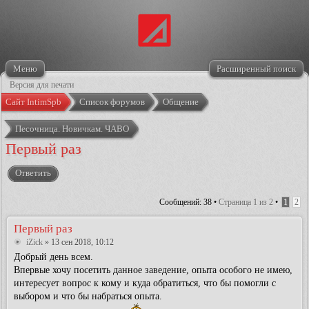
Меню
Расширенный поиск
Версия для печати
Сайт IntimSpb
Список форумов
Общение
Песочница. Новичкам. ЧАВО
Первый раз
Ответить
Сообщений: 38 •
Страница
1
из
2
•
1
2
Первый раз
iZick
» 13 сен 2018, 10:12
Добрый день всем.
Впервые хочу посетить данное заведение, опыта особого не имею,
интересует вопрос к кому и куда обратиться, что бы помогли с
выбором и что бы набраться опыта.