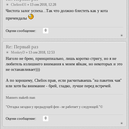
Chelios431
» 13 сен 2018, 12:28
Чистота залог успеха...Так что должно блестеть как у кота
причендалы
0
Оцени сообщение:
Re: Первый раз
MonkeyD
» 13 сен 2018, 12:53
Наголо не брею, принципиально, лишь коротко стригу, но я не
любитель излишнего внимания к моим яйкам, но некоторых и это
не останавливает)))
А по хорошему, Chelios прав, если расчитываешь "на пакетик чая"
или хотя бы внимание - брей, гладко, лучше перед встречей.
Manners maketh man
"Отгадка загадки у предыдущей феи - не работает у следующей."©
0
Оцени сообщение: