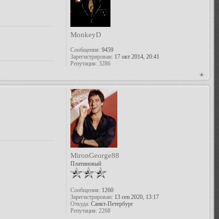
MonkeyD
Сообщения:
9459
Зарегистрирован:
17 окт 2014, 20:41
Репутация:
3286
MironGeorge88
Платиновый
Сообщения:
1260
Зарегистрирован:
13 сен 2020, 13:17
Откуда:
Санкт-Петербург
Репутация:
2268