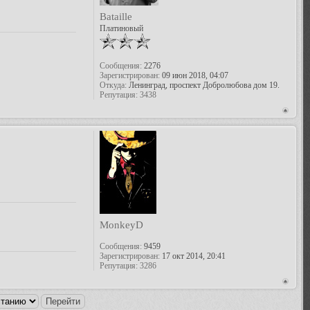
Bataille
Платиновый
Сообщения:
2276
Зарегистрирован:
09 июн 2018, 04:07
Откуда:
Ленинград, проспект Добролюбова дом 19.
Репутация:
3438
MonkeyD
Сообщения:
9459
Зарегистрирован:
17 окт 2014, 20:41
Репутация:
3286