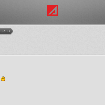
м. ЧАВО
ю