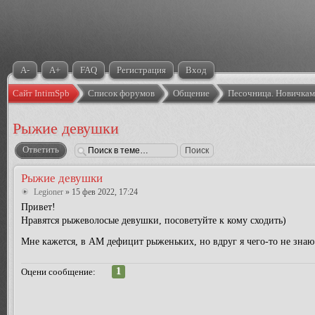
A-
A+
FAQ
Регистрация
Вход
Сайт IntimSpb
Список форумов
Общение
Песочница. Новичка
Рыжие девушки
Ответить
Рыжие девушки
Legioner
» 15 фев 2022, 17:24
Привет!
Нравятся рыжеволосые девушки, посоветуйте к кому сходить)
Мне кажется, в АМ дефицит рыженьких, но вдруг я чего-то не зна
1
Оцени сообщение: