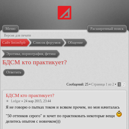
Меню
Расширенный поиск
Версия для печати
Сайт IntimSpb
Список форумов
Общение
Эротика, порнография, фетиш
БДСМ кто практикует?
Ответить
Сообщений: 25 •
Страница
1
из
2
•
1
2
БДСМ кто практикует?
Ledgar
» 24 мар 2015, 23:44
Я не говорю о пытках током и всяком прочем, но моя начиталась
"50 оттенков серого" и хочет по практиковать некоторые вещи
делитесь опытом с новичком)))