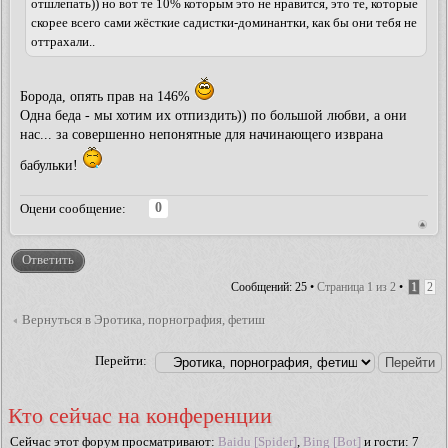
отшлепать)) но вот те 10% которым это не нравится, это те, которые
скорее всего сами жёсткие садистки-доминантки, как бы они тебя не
оттрахали..
Борода, опять прав на 146%
Одна беда - мы хотим их отпиздить)) по большой любви, а они
нас... за совершенно непонятные для начинающего изврана
бабульки!
0
Оцени сообщение:
Ответить
Сообщений: 25 •
Страница
1
из
2
•
1
2
Вернуться в Эротика, порнография, фетиш
Перейти:
Кто сейчас на конференции
Сейчас этот форум просматривают:
Baidu [Spider]
,
Bing [Bot]
и гости: 7