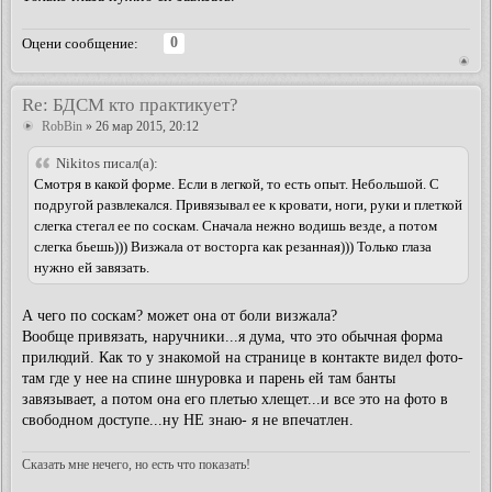
0
Оцени сообщение:
Re: БДСМ кто практикует?
RobBin
» 26 мар 2015, 20:12
Nikitos писал(а):
Смотря в какой форме. Если в легкой, то есть опыт. Небольшой. С
подругой развлекался. Привязывал ее к кровати, ноги, руки и плеткой
слегка стегал ее по соскам. Сначала нежно водишь везде, а потом
слегка бьешь))) Визжала от восторга как резанная))) Только глаза
нужно ей завязать.
А чего по соскам? может она от боли визжала?
Вообще привязать, наручники...я дума, что это обычная форма
прилюдий. Как то у знакомой на странице в контакте видел фото-
там где у нее на спине шнуровка и парень ей там банты
завязывает, а потом она его плетью хлещет...и все это на фото в
свободном доступе...ну НЕ знаю- я не впечатлен.
Сказать мне нечего, но есть что показать!