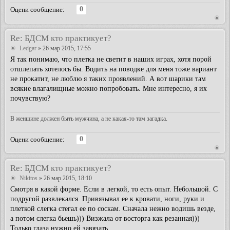
0
Оцени сообщение:
Re: БДСМ кто практикует?
Ledgar
» 26 мар 2015, 17:55
Я так понимаю, что плетка не светит в наших играх, хотя порой
отшлепать хотелось бы. Водить на поводке для меня тоже вариант
не прокатит, не люблю я таких проявлений. А вот шарики там
всякие влагалищные можно попробовать. Мне интересно, я их
почувствую?
В женщине должен быть мужчина, а не какая-то там загадка.
0
Оцени сообщение:
Re: БДСМ кто практикует?
Nikitos
» 26 мар 2015, 18:10
Смотря в какой форме. Если в легкой, то есть опыт. Небольшой. С
подругой развлекался. Привязывал ее к кровати, ноги, руки и
плеткой слегка стегал ее по соскам. Сначала нежно водишь везде,
а потом слегка бьешь))) Визжала от восторга как резанная)))
Только глаза нужно ей завязать.