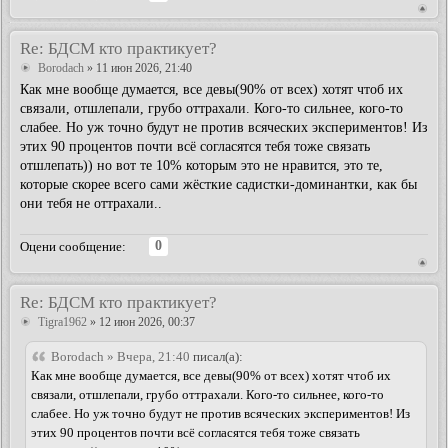
Re: БДСМ кто практикует?
Borodach
» 11 июн 2026, 21:40
Как мне вообще думается, все девы(90% от всех) хотят чтоб их
связали, отшлепали, грубо оттрахали. Кого-то сильнее, кого-то
слабее. Но уж точно будут не против всяческих экспериментов! Из
этих 90 процентов почти всё согласятся тебя тоже связать
отшлепать)) но вот те 10% которым это не нравится, это те,
которые скорее всего сами жёсткие садистки-доминантки, как бы
они тебя не оттрахали..
0
Оцени сообщение:
Re: БДСМ кто практикует?
Tigra1962
» 12 июн 2026, 00:37
Borodach » Вчера, 21:40
писал(а):
Как мне вообще думается, все девы(90% от всех) хотят чтоб их
связали, отшлепали, грубо оттрахали. Кого-то сильнее, кого-то
слабее. Но уж точно будут не против всяческих экспериментов! Из
этих 90 процентов почти всё согласятся тебя тоже связать