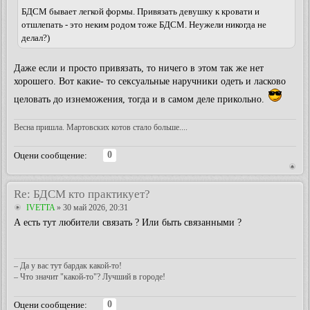
БДСМ бывает легкой формы. Привязать девушку к кровати и
отшлепать - это неким родом тоже БДСМ. Неужели никогда не
делал?)
Даже если и просто привязать, то ничего в этом так же нет
хорошего. Вот какие- то сексуальные наручники одеть и ласково
целовать до изнеможения, тогда и в самом деле прикольно.
Весна пришла. Мартовских котов стало больше....
0
Оцени сообщение:
Re: БДСМ кто практикует?
IVETTA
» 30 май 2026, 20:31
А есть тут любители связать ? Или быть связанными ?
– Да у вас тут бардак какой-то!
– Что значит "какой-то"? Лучший в городе!
0
Оцени сообщение: