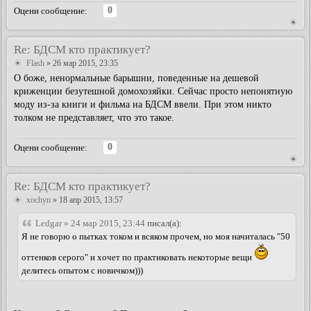
0
Оцени сообщение:
Re: БДСМ кто практикует?
Flash
» 26 мар 2015, 23:35
О боже, ненормальные барышни, поведенные на дешевой
криженции безутешной домохозяйки. Сейчас просто непонятную
моду из-за книги и фильма на БДСМ ввели. При этом никто
толком не представляет, что это такое.
0
Оцени сообщение:
Re: БДСМ кто практикует?
xochyn
» 18 апр 2015, 13:57
Ledgar » 24 мар 2015, 23:44
писал(а):
Я не говорю о пытках током и всяком прочем, но моя начиталась "50
оттенков серого" и хочет по практиковать некоторые вещи
делитесь опытом с новичком)))