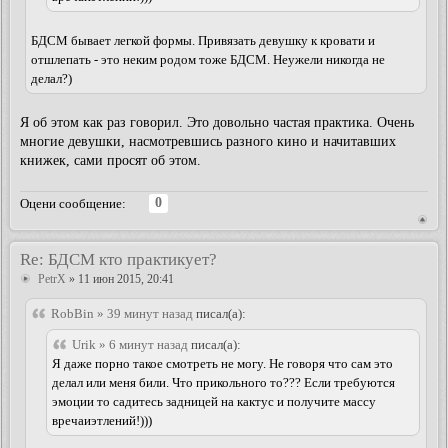
БДСМ бывает легкой формы. Привязать девушку к кровати и
отшлепать - это неким родом тоже БДСМ. Неужели никогда не
делал?)
Я об этом как раз говорил. Это довольно частая практика. Очень
многие девушки, насмотревшись разного кино и начитавших
книжек, сами просят об этом.
0
Оцени сообщение:
Re: БДСМ кто практикует?
PetrX
» 11 июн 2015, 20:41
RobBin » 39 минут назад
писал(а):
Urik » 6 минут назад
писал(а):
Я даже порно такое смотреть не могу. Не говоря что сам это
делал или меня били. Что прикольного то??? Если требуются
эмоции то садитесь задницей на кактус и получите массу
вречаиэтлений!)))