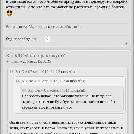
и она тащится от того чтобы ее придушили к примеру, но вовремя
отпустили...а то что кто-то может не рассчитать время не боится.
Весна пришла. Мартовских котов стало больше....
0
Оцени сообщение:
Re: БДСМ кто практикует?
Flash
» 20 май 2015, 00:35
PetrX » 07 май 2015, 21:22
писал(а):
Nikitos » 20 апр 2015, 20:36
писал(а):
Xariton » Сегодня, 17:43
писал(а):
Пробовать новое - это конечно хорошо. Но когда оба
партнера в этом ни бум-бум, может оказаться не особо
весело да еще и травматично.
Оказывается у меня есть знакомая, которую прикалывают такие
вещи, как грубость и порка. Чисто случайно узнал. Разговорились и
она тащится от того чтобы ее придушили к примеру, но вовремя