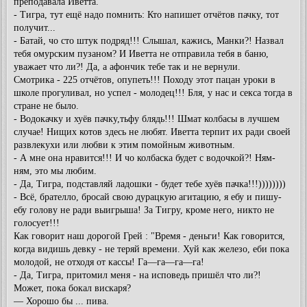
преподавала Иветта.
- Тигра, тут ещё надо помнить: Кто напишет отчётов пачку, тот
получит...
- Батай, чо сто штук подряд!!! Слышал, кажись, Манки?! Назвал
тебя омурским пузаном? И Иветта не отправила тебя в баню,
уважает что ли?! Да, а афончик тебе так и не вернули.
Смотрика - 225 отчётов, опупеть!!! Походу этот пацан уроки в
школе прогуливал, но успел - молодец!!! Бля, у нас и секса тогда в
стране не было.
- Водокачку и хуёв пачку,тьфу блядь!!! Шмат колбасы в лучшем
случае! Нищих котов здесь не любят. Иветта терпит их ради своей
развлекухи или любви к этим помойным животным.
- А мне она нравится!!! И чо колбаска будет с водочкой?! Ням-
ням, это мы любим.
- Да, Тигра, подставляй ладошки - будет тебе хуёв пачка!!!))))))))
- Всё, брателло, бросай свою дурацкую агитацию, я ебу и пишу-
ебу голову не ради выигрыша! За Тигру, кроме него, никто не
голосует!!!
Как говорит наш дорогой Грей : "Время - деньги! Как говорится,
когда видишь девку - не теряй времени. Хуй как железо, еби пока
молодой, не отходя от кассы! Га—га—га—га!
- Да, Тигра, притомил меня - на исповедь пришёл что ли?!
Может, пока бокал вискаря?
— Хорошо бы ... пива.