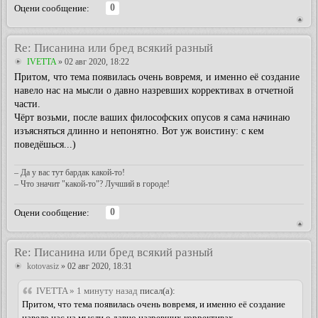
0
Оцени сообщение:
Re: Писанина или бред всякий разный
IVETTA
» 02 авг 2020, 18:22
Притом, что тема появилась очень вовремя, и именно её создание
навело нас на мысли о давно назревших коррективах в отчетной
части.
Чёрт возьми, после ваших философских опусов я сама начинаю
изъясняться длинно и непонятно. Вот уж воистину: с кем
поведёшься...)
– Да у вас тут бардак какой-то!
– Что значит "какой-то"? Лучший в городе!
0
Оцени сообщение:
Re: Писанина или бред всякий разный
kotovasiz
» 02 авг 2020, 18:31
IVETTA » 1 минуту назад
писал(а):
Притом, что тема появилась очень вовремя, и именно её создание
навело нас на мысли о давно назревших коррективах