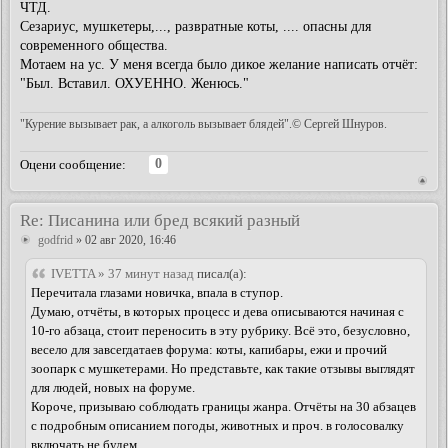
ЧТД.
Сезариус, мушкетеры,..., развратные коты, .... опасны для
современного общества.
Мотаем на ус. У меня всегда было дикое желание написать отчёт:
"Был. Вставил. ОХУЕННО. Женюсь."
"Курение вызывает рак, а алкоголь вызывает блядей".© Сергей Шнуров.
0
Оцени сообщение:
Re: Писанина или бред всякий разный
godfrid
» 02 авг 2020, 16:46
IVETTA » 37 минут назад
писал(а):
Перечитала глазами новичка, впала в ступор.
Думаю, отчёты, в которых процесс и дева описываются начиная с
10-го абзаца, стоит переносить в эту рубрику. Всё это, безусловно,
весело для завсегдатаев форума: коты, капибары, ежи и прочий
зоопарк с мушкетерами. Но представьте, как такие отзывы выглядят
для людей, новых на форуме.
Короче, призываю соблюдать границы жанра. Отчёты на 30 абзацев
с подробным описанием погоды, животных и проч. в голосовалку
включать не будем.