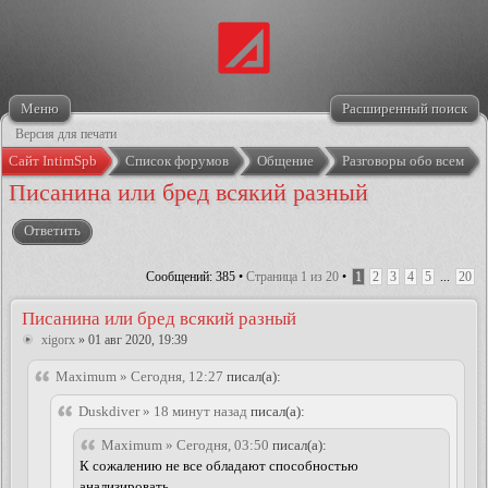
Меню
Расширенный поиск
Версия для печати
Сайт IntimSpb
Список форумов
Общение
Разговоры обо всем
Писанина или бред всякий разный
Ответить
Сообщений: 385 •
Страница
1
из
20
•
1
2
3
4
5
...
20
Писанина или бред всякий разный
xigorx
» 01 авг 2020, 19:39
Maximum » Сегодня, 12:27
писал(а):
Duskdiver » 18 минут назад
писал(а):
Maximum » Сегодня, 03:50
писал(а):
К сожалению не все обладают способностью
анализировать