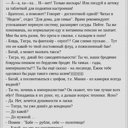
— А—а, ха—ха… Н—нет! Только вискарь! Или пиздуй в аптеку
за таблеткой для поднятия настроения!
- Брателло, а поможет? Говорят - достаточной одной! Читал в
"Неделе", отдел "Для дома, для семьи". Врачи рекомендуют:
успокаивает нервную систему, расширяет сосуды. Пейте. Ты же
понимаешь, на нормальную еду и витамины пенсии не хватает.
Мне бы хоть разик, без преза и смазки, с пальцем в попе!
- Блядь, Тигра, ты фантазёр - охуел!!! Сам слюни пускаю ... Тут
это не какой-то твой постоянный флуд, а пожизненный бан!
- Батай, а может вызвать такси?
- Тигра, ну, давай без самодеятельности! Ты чо, наши бродячие
блядуны пешком по борделям бродят. На тачках - гады,
империалисты!!! Ты бы ещё сказал - на лисапеде, Ёжик тебе
одолжил бы ради такого смеха шлем!)))))))))
- Батай, а посоветоваться с шефом, т.е. Манки - из каморки всегда
видней?
- Ты чо, хочешь к империалистам? Он скажет, что там лучше всех
ебут! Попадаешь в их руки, ну, а дальше вопрос техники. Ясно?
- Да. Нет, хочется душевности и ласки.
— Тигра, ты уже дошёл до кондиции?
— До какой?
— До нужной ...
- Помни : "Бабе — рубли, себе — полотенце!
— Батай, но это же неэстетично!