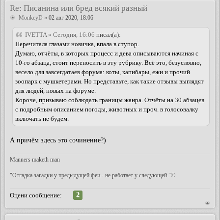
Re: Писанина или бред всякий разный
MonkeyD
» 02 авг 2020, 18:06
IVETTA » Сегодня, 16:06
писал(а):
Перечитала глазами новичка, впала в ступор.
Думаю, отчёты, в которых процесс и дева описываются начиная с
10-го абзаца, стоит переносить в эту рубрику. Всё это, безусловно,
весело для завсегдатаев форума: коты, капибары, ежи и прочий
зоопарк с мушкетерами. Но представьте, как такие отзывы выглядят
для людей, новых на форуме.
Короче, призываю соблюдать границы жанра. Отчёты на 30 абзацев
с подробным описанием погоды, животных и проч. в голосовалку
включать не будем.
А причём здесь это сочинение?)
Manners maketh man
"Отгадка загадки у предыдущей феи - не работает у следующей."©
2
Оцени сообщение: