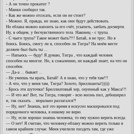
- А он точно прокатит ?
- Манки сообщил так.
- Как же можно отсосать, если он не стоит?
- Можно. Я, правда, не знаю, как они будут действовать.
Но еблана можно напоить за его счёт, усыпить, заебать досмерти.
Ну, в общем, у бесчувственного тела. Наконец - с трупа.
- С чьего трупа? Такое может быть?!!! Батай, я не трус. Но я
боюсь. Боюсь, смогу ли я, способен ли Тигра? На моём месте
должен был быть ты ...
— Напьюсь — буду! Я думаю, Тигра , что каждый человек
способен на многое. Но, к сожалению, не каждый знает, на что он
способен.
— Да-а ... бывает ...
- Не умеешь ты врать, Батай! А я знаю, что у тебя там!!!
- А что, что у меня там, Тигра? Золото, бриллианты!)))))
- Брось эти шуточки! Бриллиатовый хер, охуенный как у Макса!!!
— И что же! Вот, ты Тигра, говорят - всю жизнь пил, дебоширил
и, так сказать… морально разлагался?!
— Ну, нет! Знаешь, всё это время я искусно маскировался под
порядочного человека, я никому не верю.
— Ну, если хорошо знаешь человека, то ему нужно верить всегда.
— О нет! Я считаю, что человеку-еблану можно верить только в
самом крайнем случае. Меня училили пиздеть там, где уже