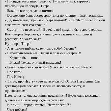
- Площадь восстания, траллик, Тульская улица, карточку
пенсионную не забудь, Тигра...
- Батай, я все прекрасно помню!
- Все должно быть достоверно: взял полотенце,...упал, вставил...
- Да, потом надо кричать: "Черт возьми!" или "Черт побери!" - он
ещё стоит, соси его срочно!
- Смотри, не перепутай! В отчёте всё должно быть достоверно...
Как говорит Королева, в нашем деле главное - этот самый
реализм! Ха-ха-ха-ха-ха.
Ну - пора, Тигра!
- А ты какие-нибудь сувениры с собой берешь?
- Нет-нет-нет-нет-нет! Виски и только вискарик!!!
— Хорошо бы ... пива!
— Виски! Только элитный вискарик!
- Батай, а что там с музыкой? Я люблю песню про Иветту.
- Про кого?
- Про Иветту.
- Тигра, про Иветту - это не актуально! Остров Невезения, бля,
дача порядком заебала. Скорей на любимую работу, к
прихожанкам!
Иветта, ты чо, она же ихняя начальник!!! Будет одна классика -
дрочить и лизать яйца будешь себе сам!
- И помни - пароль старый "Черт побери"!?
- Черт побери!