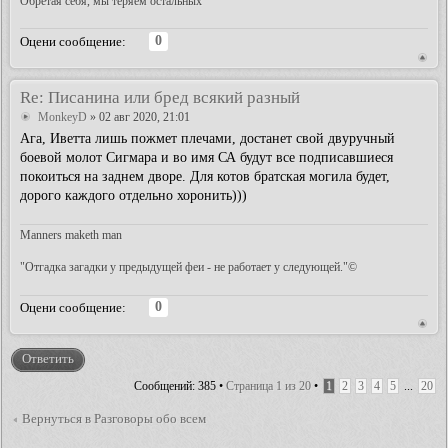
Обретая себя, мы теряем остальных
0
Оцени сообщение:
Re: Писанина или бред всякий разный
MonkeyD
» 02 авг 2020, 21:01
Ага, Иветта лишь пожмет плечами, достанет свой двуручный
боевой молот Сигмара и во имя СА будут все подписавшиеся
покоиться на заднем дворе. Для котов братская могила будет,
дорого каждого отдельно хоронить)))
Manners maketh man
"Отгадка загадки у предыдущей феи - не работает у следующей."©
0
Оцени сообщение:
Ответить
Сообщений: 385 •
Страница
1
из
20
•
1
2
3
4
5
...
20
Вернуться в Разговоры обо всем