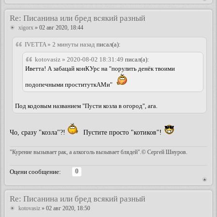
Re: Писанина или бред всякий разный
xigorx
» 02 авг 2020, 18:44
IVETTA » 2 минуты назад
писал(а):
kotovasiz » 2020-08-02 18:31:49
писал(а):
Иветта! А забацай конКУрс на "порулить денёк твоими
подопечными проституткАМи"
Под кодовым названием "Пусти козла в огород", ага.
Чо, сразу "козла"?!
Пустите просто "котиков"!
"Курение вызывает рак, а алкоголь вызывает блядей".© Сергей Шнуров.
0
Оцени сообщение:
Re: Писанина или бред всякий разный
kotovasiz
» 02 авг 2020, 18:50