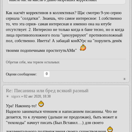
Как насчёт коррективов в коллективах? Щас смотрю 9-ую серию
сериала "солдатки". Знаешь, что самое интересное: 1.собственно
то, что эта серия- самая интересная и именно она на ютубе
отсутствует. 2. Интересно не только когда в бане тесно, но и когда
лица противоположного пола "цензурируют" противоположный
пол, собственно. Иветта! А забацай конКУрс на "порулить денёк
твоими подопечными проституткАМи"
Обретая себя, мы теряем остальных
0
Оцени сообщение:
Re: Писанина или бред всякий разный
xigorx
» 02 авг 2020, 18:38
Ура! Наконец-то!
Надоело заниматься чтением и написанием писанины. Что не
делается, то к лучшему (дальше не продолжаю), быть может и
"тихоходы" начнут писать (Был.Вставил....) для своего
документального подтверждения своего существования