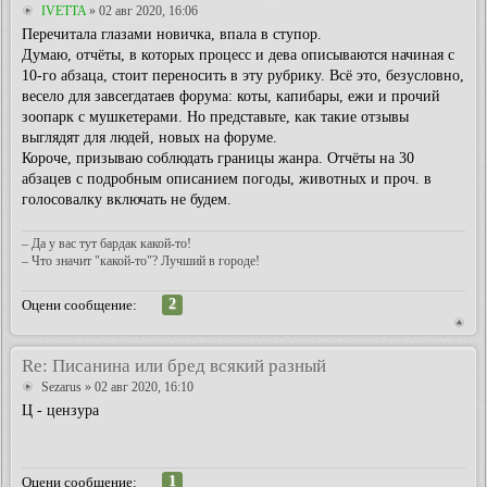
IVETTA
» 02 авг 2020, 16:06
Перечитала глазами новичка, впала в ступор.
Думаю, отчёты, в которых процесс и дева описываются начиная с
10-го абзаца, стоит переносить в эту рубрику. Всё это, безусловно,
весело для завсегдатаев форума: коты, капибары, ежи и прочий
зоопарк с мушкетерами. Но представьте, как такие отзывы
выглядят для людей, новых на форуме.
Короче, призываю соблюдать границы жанра. Отчёты на 30
абзацев с подробным описанием погоды, животных и проч. в
голосовалку включать не будем.
– Да у вас тут бардак какой-то!
– Что значит "какой-то"? Лучший в городе!
2
Оцени сообщение:
Re: Писанина или бред всякий разный
Sezarus
» 02 авг 2020, 16:10
Ц - цензура
1
Оцени сообщение: