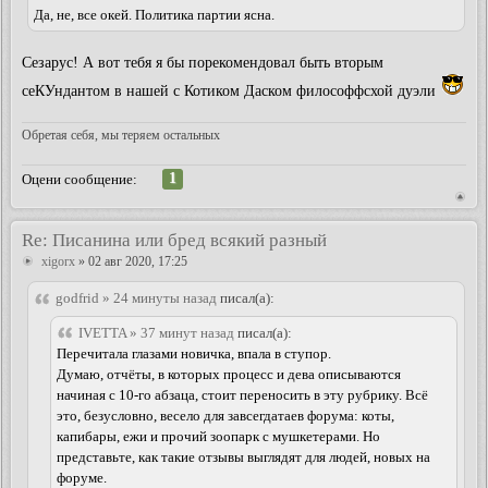
Да, не, все окей. Политика партии ясна.
Сезарус! А вот тебя я бы порекомендовал быть вторым
сеКУндантом в нашей с Котиком Даском философфсхой дуэли
Обретая себя, мы теряем остальных
1
Оцени сообщение:
Re: Писанина или бред всякий разный
xigorx
» 02 авг 2020, 17:25
godfrid » 24 минуты назад
писал(а):
IVETTA » 37 минут назад
писал(а):
Перечитала глазами новичка, впала в ступор.
Думаю, отчёты, в которых процесс и дева описываются
начиная с 10-го абзаца, стоит переносить в эту рубрику. Всё
это, безусловно, весело для завсегдатаев форума: коты,
капибары, ежи и прочий зоопарк с мушкетерами. Но
представьте, как такие отзывы выглядят для людей, новых на
форуме.