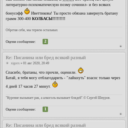
литературно-психоматичесхую поэму сочинил- и без всяких
бонусофф
Иветтикова! Ты просто обязана завернуть братану
грамм 300-400
КОЛБАСЫ!!!!!!!!!
Обретая себя, мы теряем остальных
2
Оцени сообщение:
Re: Писанина или бред всякий разный
xigorx
» 01 авг 2020, 20:49
Спасибо, братаны, что прочли, оценили.
Батай, я тебя могу отблагодарить - "лайкнуть" взасос только через
4 дней 17 часов 27 минут.
"Курение вызывает рак, а алкоголь вызывает блядей".© Сергей Шнуров.
1
Оцени сообщение:
Re: Писанина или бред всякий разный