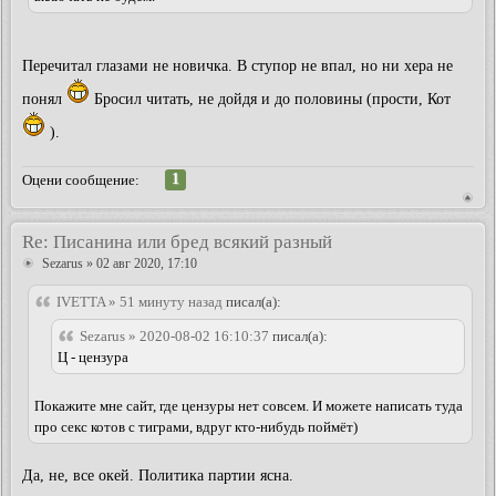
Перечитал глазами не новичка. В ступор не впал, но ни хера не
понял
Бросил читать, не дойдя и до половины (прости, Кот
).
1
Оцени сообщение:
Re: Писанина или бред всякий разный
Sezarus
» 02 авг 2020, 17:10
IVETTA » 51 минуту назад
писал(а):
Sezarus » 2020-08-02 16:10:37
писал(а):
Ц - цензура
Покажите мне сайт, где цензуры нет совсем. И можете написать туда
про секс котов с тиграми, вдруг кто-нибудь поймёт)
Да, не, все окей. Политика партии ясна.