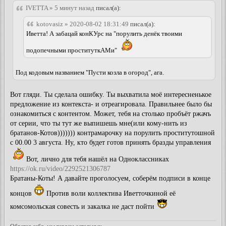
IVETTA » 5 минут назад
писал(а):
kotovasiz » 2020-08-02 18:31:49
писал(а):
Иветта! А забацай конКУрс на "порулить денёк твоими
подопечными проституткАМи"
Под кодовым названием "Пусти козла в огород", ага.
Вот гляди. Ты сделала ошибку. Ты выхватила моё интересненькое
предложение из контекста- и отреагировала. Правильнее было бы
ознакомиться с контентом. Может, тебя на столько пробъёт ржачъ
от серии, что ты тут же выпишешь мне(или кому-нить из
братанов-Котов))))))) контрамарочку на порулить проститутошной
с 00.00 3 августа. Ну, кто будет готов принять бразды управления
Вот, лично для тебя нашёл на Одноклассниках
https://ok.ru/video/2292521306787
Братаны-Коты! А давайте проголосуем, соберём подписи в конце
концов
Против воли коллектива Иветточкиной её
комсомольская совесть и закалка не даст пойти