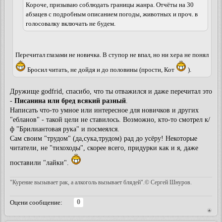
Короче, призываю соблюдать границы жанра. Отчёты на 30
абзацев с подробным описанием погоды, животных и проч. в
голосовалку включать не будем.
Перечитал глазами не новичка. В ступор не впал, но ни хера не понял
Бросил читать, не дойдя и до половины (прости, Кот
).
Дружище godfrid, спасибо, что ты отважился и даже перечитал это
-
Писанина или бред всякий разный
.
Написать что-то умное или интересное для новичков и других
"ебланов" - такой цели не ставилось. Возможно, кто-то смотрел к/
ф "Брилиантовая рука" и посмеялся.
Сам своим "трудом" (да,сука,трудом) рад до усёру! Некоторые
читатели, не "тихоходы", скорее всего, придурки как и я, даже
поставили "лайки".
"Курение вызывает рак, а алкоголь вызывает блядей".© Сергей Шнуров.
0
Оцени сообщение: