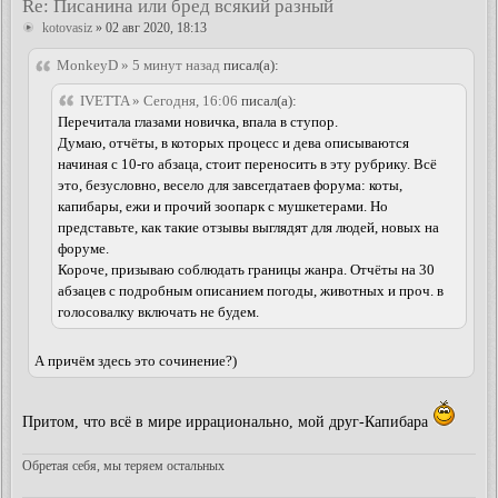
Re: Писанина или бред всякий разный
kotovasiz
» 02 авг 2020, 18:13
MonkeyD » 5 минут назад
писал(а):
IVETTA » Сегодня, 16:06
писал(а):
Перечитала глазами новичка, впала в ступор.
Думаю, отчёты, в которых процесс и дева описываются
начиная с 10-го абзаца, стоит переносить в эту рубрику. Всё
это, безусловно, весело для завсегдатаев форума: коты,
капибары, ежи и прочий зоопарк с мушкетерами. Но
представьте, как такие отзывы выглядят для людей, новых на
форуме.
Короче, призываю соблюдать границы жанра. Отчёты на 30
абзацев с подробным описанием погоды, животных и проч. в
голосовалку включать не будем.
А причём здесь это сочинение?)
Притом, что всё в мире иррационально, мой друг-Капибара
Обретая себя, мы теряем остальных