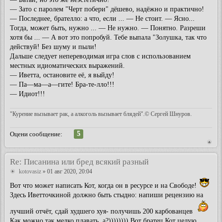
— Зато с паролем "Черт побери" дёшево, надёжно и практично!
— Последнее, брателло: а что, если ... — Не стоит. — Ясно...
Тогда, может быть, нужно ... — Не нужно. — Понятно. Разреши
хотя бы ... — А вот это попробуй. Тебе выпала "Золушка, так что
действуй! Без шуму и пыли!
Дальше следует непереводимая игра слов с использованием
местных идиоматических выражений.
— Иветта, остановите её, я выйду!
— Па—ма—а—гите! Бра-те-лло!!!
— Идиот!!!
"Курение вызывает рак, а алкоголь вызывает блядей".© Сергей Шнуров.
5
Оцени сообщение:
Re: Писанина или бред всякий разный
kotovasiz
» 01 авг 2020, 20:04
Вот что может написать Кот, когда он в ресурсе и на Свободе!
Здесь Иветточкиной должно быть стыдно: напиши рецензию на
лучший отчёт, сдай худшего хуя- получишь 200 карбованцев
Как можно так мелко плавать, а?)))))))) Вот братец Кот целую