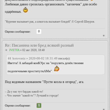
Любимая давно грозилась организовать "загончик" для особо
одарённых.
"Курение вызывает рак, а алкоголь вызывает блядей".© Сергей Шнуров.
0
Оцени сообщение:
Re: Писанина или бред всякий разный
IVETTA
» 02 авг 2020, 18:40
kotovasiz » 2020-08-02 18:31:49
писал(а):
Иветта! А забацай конКУрс на "порулить денёк твоими
подопечными проституткАМи"
Под кодовым названием "Пусти козла в огород", ага.
– Да у вас тут бардак какой-то!
– Что значит "какой-то"? Лучший в городе!
1
Оцени сообщение: