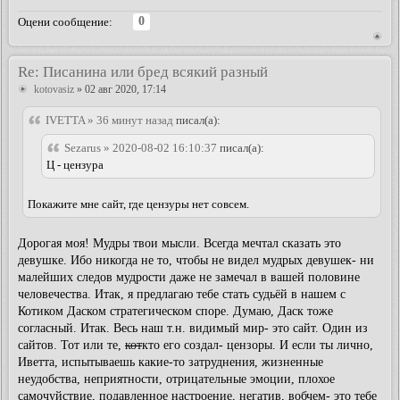
0
Оцени сообщение:
Re: Писанина или бред всякий разный
kotovasiz
» 02 авг 2020, 17:14
IVETTA » 36 минут назад
писал(а):
Sezarus » 2020-08-02 16:10:37
писал(а):
Ц - цензура
Покажите мне сайт, где цензуры нет совсем.
Дорогая моя! Мудры твои мысли. Всегда мечтал сказать это
девушке. Ибо никогда не то, чтобы не видел мудрых девушек- ни
малейших следов мудрости даже не замечал в вашей половине
человечества. Итак, я предлагаю тебе стать судьёй в нашем с
Котиком Даском стратегическом споре. Думаю, Даск тоже
согласный. Итак. Весь наш т.н. видимый мир- это сайт. Один из
сайтов. Тот или те,
кот
кто его создал- цензоры. И если ты лично,
Иветта, испытываешь какие-то затруднения, жизненные
неудобства, неприятности, отрицательные эмоции, плохое
самочуйствие, подавленное настроение, негатив, вобчем- это тебе