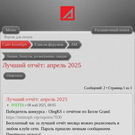
Меню
Расширенный поиск
Версия для печати
Сайт IntimSpb
Список форумов
АМ
Акции, бонусы, розыгрыши, скидки
Лучший отчёт: апрель 2025
Ответить
Сообщений: 2 • Страница
1
из
1
Лучший отчёт: апрель 2025
IVETTA
» 08 май 2025, 08:05
Победитель конкурса - OlegKS с отчётом по Белле Grand:
https://intimspb.vip/reports/7030
Бесплатный час за лучший отчёт месяца можно реализовать в
любом клубе сети. Пароль пришлю личным сообщением.
Приятного отдыха!