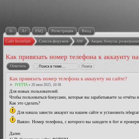
A-
A+
FAQ
Регистрация
Вход
Сайт IntimSpb
Список форумов
АМ
Акции, бонусы, розыгрыши
Как привязать номер телефона к аккаунту на
Ответить
Как привязать номер телефона к аккаунту на сайте?
IVETTA
» 20 июн 2025, 10:38
Для новых пользователей.
Чтобы пользоваться бонусами, которые вы зарабатываете за отчёты 
Как это сделать?
Для начала завести аккаунт на нашем сайте и установить telegr
Важно. Номер телефона, с которого вы заходите в бот и проверя
Далее.