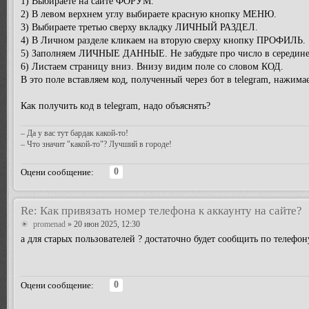
1) Выбираете на сайте ФОРУМ.
2) В левом верхнем углу выбираете красную кнопку МЕНЮ.
3) Выбираете третью сверху вкладку ЛИЧНЫЙ РАЗДЕЛ.
4) В Личном разделе кликаем на вторую сверху кнопку ПРОФИЛЬ.
5) Заполняем ЛИЧНЫЕ ДАННЫЕ. Не забудьте про число в середине и
6) Листаем страницу вниз. Внизу видим поле со словом КОД.
В это поле вставляем код, полученный через бот в telegram, наж
Как получить код в telegram, надо объяснять?
– Да у вас тут бардак какой-то!
– Что значит "какой-то"? Лучший в городе!
0
Оцени сообщение:
Re: Как привязать номер телефона к аккаунту на сайте?
promenad
» 20 июн 2025, 12:30
а для старых пользователей ? достаточно будет сообщить по телефо
0
Оцени сообщение: