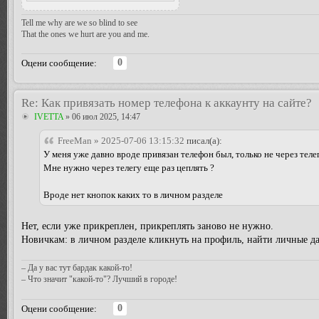
Tell me why are we so blind to see
That the ones we hurt are you and me.
0
Оцени сообщение:
Re: Как привязать номер телефона к аккаунту на сайте?
IVETTA
» 06 июл 2025, 14:47
FreeMan » 2025-07-06 13:15:32
писал(а):
У меня уже давно вроде привязан телефон был, только не через тел
Мне нужно через телегу еще раз цеплять ?
Вроде нет кнопок каких то в личном разделе
Нет, если уже прикреплен, прикреплять заново не нужно.
Новичкам: в личном разделе кликнуть на профиль, найти личные да
– Да у вас тут бардак какой-то!
– Что значит "какой-то"? Лучший в городе!
0
Оцени сообщение: