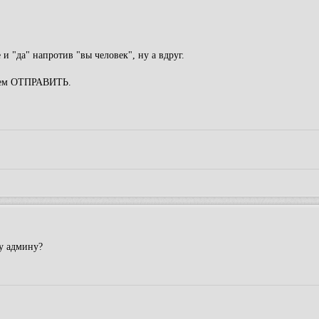
 "да" напротив "вы человек", ну а вдруг.
имаем ОТПРАВИТЬ.
ну админу?