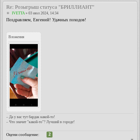
Re: Розыгрыш статуса "БРИЛЛИАНТ"
IVETTA
» 03 июл 2024, 14:34
Поздравляем, Евгений! Удачных походов!
Вложения
– Да у вас тут бардак какой-то!
– Что значит "какой-то"? Лучший в городе!
2
Оцени сообщение: