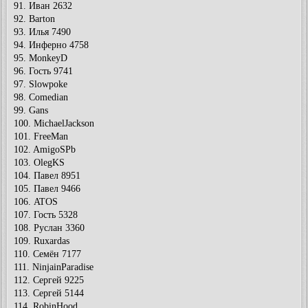
91. Иван 2632
92. Barton
93. Илья 7490
94. Инферно 4758
95. MonkeyD
96. Гость 9741
97. Slowpoke
98. Comedian
99. Gans
100. MichaelJackson
101. FreeMan
102. AmigoSPb
103. OlegKS
104. Павел 8951
105. Павел 9466
106. ATOS
107. Гость 5328
108. Руслан 3360
109. Ruxardas
110. Семён 7177
111. NinjainParadise
112. Сергей 9225
113. Сергей 5144
114. RobinHood