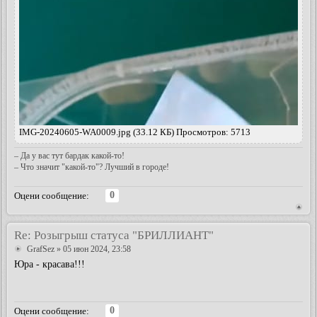
IMG-20240605-WA0009.jpg (33.12 КБ) Просмотров: 5713
– Да у вас тут бардак какой-то!
– Что значит "какой-то"? Лучший в городе!
0
Оцени сообщение:
Re: Розыгрыш статуса "БРИЛЛИАНТ"
GrafSez
» 05 июн 2024, 23:58
Юра - красава!!!
0
Оцени сообщение: