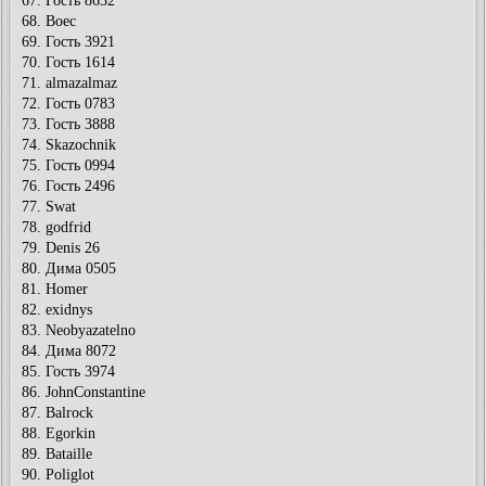
67. Гость 8632
68. Boec
69. Гость 3921
70. Гость 1614
71. almazalmaz
72. Гость 0783
73. Гость 3888
74. Skazochnik
75. Гость 0994
76. Гость 2496
77. Swat
78. godfrid
79. Denis 26
80. Дима 0505
81. Homer
82. exidnys
83. Neobyazatelno
84. Дима 8072
85. Гость 3974
86. JohnConstantine
87. Balrock
88. Egorkin
89. Bataille
90. Poliglot