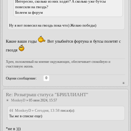
Интересно, сколько из них ходят? А сколько уже бутсы
повесили на гвоздь?
Болеем за форум
Ну я вот повесил на гвоздь пока что) Желаю победы)
Какие ваши годы
Вот улыбнётся фортуна и бутсы полетят с
гвоздя
Хрен, положенный на мнение окружающих, обеспечивает спокойную и
счастливую жизнь.
0
Оцени сообщение:
Re: Розыгрыш статуса "БРИЛЛИАНТ"
MonkeyD
» 05 июн 2024, 15:57
MonkeyD » Сегодня, 13:58
писал(а):
Ты же в списке еще)
*не в )))