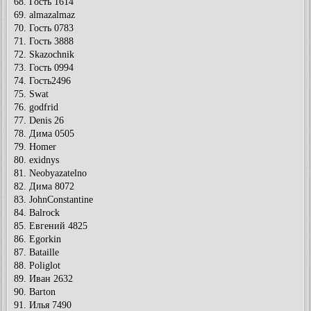
68. Гость 1614
69. almazalmaz
70. Гость 0783
71. Гость 3888
72. Skazochnik
73. Гость 0994
74. Гость2496
75. Swat
76. godfrid
77. Denis 26
78. Дима 0505
79. Homer
80. exidnys
81. Neobyazatelno
82. Дима 8072
83. JohnConstantine
84. Balrock
85. Евгений 4825
86. Egorkin
87. Bataille
88. Poliglot
89. Иван 2632
90. Barton
91. Илья 7490