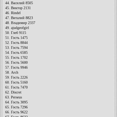
44. Василий 8505
45. Виктор 2131
46. Rindel
47. Виталий 8823
48. Владимир 2337
49. ajudgeofgirl
50. Глеб 9115
51. Гость 1475
52. Гость 8844
53. Гость 7594
54. Гость 6585
55. Гость 1702
56. Гость 5600
57. Гость 9946
58. Arch
59. Гость 2226
60. Гость 5160
61. Гость 7470
62. Discret
63. Perseus
64. Гость 3095
65. Гость 7296
66. Гость 9622