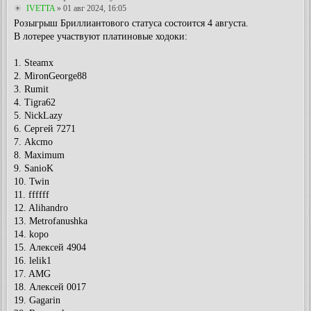
IVETTA
» 01 авг 2024, 16:05
Розыгрыш Бриллиантового статуса состоится 4 августа.
В лотерее участвуют платиновые ходоки:
1. Steamx
2. MironGeorge88
3. Rumit
4. Tigra62
5. NickLazy
6. Сергей 7271
7. Akcmo
8. Maximum
9. SanioK
10. Twin
11. ffffff
12. Alihandro
13. Metrofanushka
14. kopo
15. Алексей 4904
16. lelik1
17. AMG
18. Алексей 0017
19. Gagarin