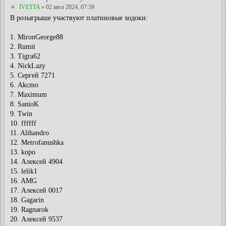
IVETTA
» 02 июл 2024, 07:59
В розыгрыше участвуют платиновые ходоки:
1. MironGeorge88
2. Rumit
3. Tigra62
4. NickLazy
5. Сергей 7271
6. Akcmo
7. Maximum
8. SanioK
9. Twin
10. ffffff
11. Alihandro
12. Metrofanushka
13. kopo
14. Алексей 4904
15. lelik1
16. AMG
17. Алексей 0017
18. Gagarin
19. Ragnarok
20. Алексей 9537