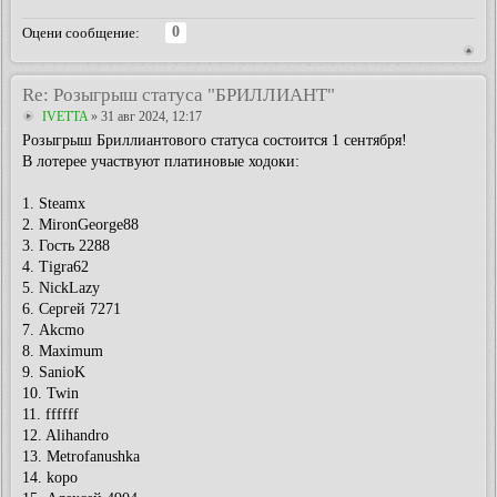
0
Оцени сообщение:
Re: Розыгрыш статуса "БРИЛЛИАНТ"
IVETTA
» 31 авг 2024, 12:17
Розыгрыш Бриллиантового статуса состоится 1 сентября!
В лотерее участвуют платиновые ходоки:
1. Steamx
2. MironGeorge88
3. Гость 2288
4. Tigra62
5. NickLazy
6. Сергей 7271
7. Akcmo
8. Maximum
9. SanioK
10. Twin
11. ffffff
12. Alihandro
13. Metrofanushka
14. kopo