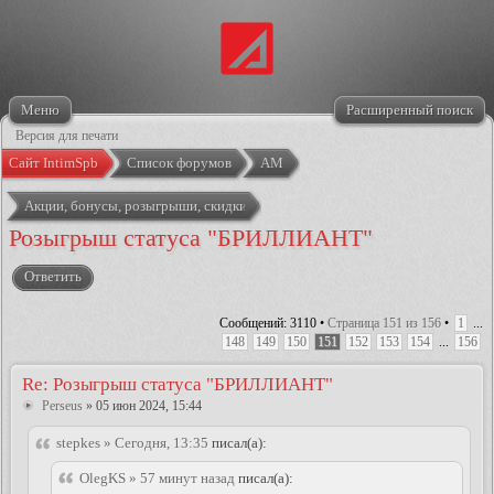
Меню
Расширенный поиск
Версия для печати
Сайт IntimSpb
Список форумов
АМ
Акции, бонусы, розыгрыши, скидки
Розыгрыш статуса "БРИЛЛИАНТ"
Ответить
Сообщений: 3110 •
Страница
151
из
156
•
1
...
148
149
150
151
152
153
154
...
156
Re: Розыгрыш статуса "БРИЛЛИАНТ"
Perseus
» 05 июн 2024, 15:44
stepkes » Сегодня, 13:35
писал(а):
OlegKS » 57 минут назад
писал(а):