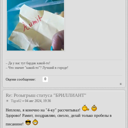
– Да у вас тут бардак какой-то!
– Что значит "какой-то"? Лучший в городе!
0
Оцени сообщение:
Re: Розыгрыш статуса "БРИЛЛИАНТ"
Tigra62
» 04 авг 2024, 19:36
Неплохо, я конечно на "4-ку" рассчитывал!
Здорово! Рамит, поздравляю, свезло, делай только пробелы в
писанине!