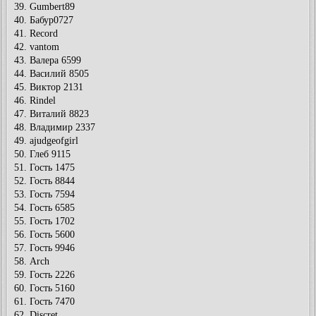
39. Gumbert89
40. Бабур0727
41. Record
42. vantom
43. Валера 6599
44. Василий 8505
45. Виктор 2131
46. Rindel
47. Виталий 8823
48. Владимир 2337
49. ajudgeofgirl
50. Глеб 9115
51. Гость 1475
52. Гость 8844
53. Гость 7594
54. Гость 6585
55. Гость 1702
56. Гость 5600
57. Гость 9946
58. Arch
59. Гость 2226
60. Гость 5160
61. Гость 7470
62. Discret