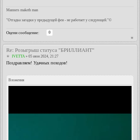
Manners maketh man
"Отгадка загадки у предыдущей феи - не работает у следующей."©
0
Оцени сообщение:
Re: Розыгрыш статуса "БРИЛЛИАНТ"
IVETTA
» 05 июн 2024, 21:27
Поздравляем! Удачных походов!
Вложения