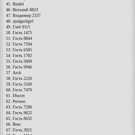
45. Rindel
46. Виталий 8823
47. Владимир 2337
48. ajudgeofgirl
49. Глеб 9115
50. Гость 1475
51. Гость 8844
52. Гость 7594
53. Гость 6585
54. Гость 1702
55. Гость 5600
56. Гость 9946
57. Arch
58. Гость 2226
59. Гость 5160
60. Гость 7470
61. Discret
62. Perseus
63. Гость 7296
64. Гость 9622
65. Гость 8632
66. Boec
67. Гость 3921