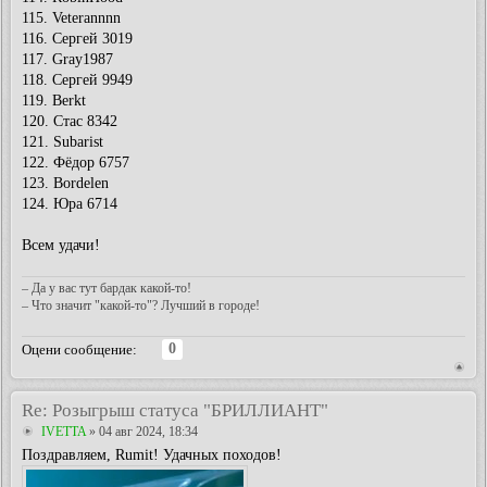
115. Veterannnn
116. Сергей 3019
117. Gray1987
118. Сергей 9949
119. Berkt
120. Стас 8342
121. Subarist
122. Фёдор 6757
123. Bordelen
124. Юра 6714
Всем удачи!
– Да у вас тут бардак какой-то!
– Что значит "какой-то"? Лучший в городе!
0
Оцени сообщение:
Re: Розыгрыш статуса "БРИЛЛИАНТ"
IVETTA
» 04 авг 2024, 18:34
Поздравляем, Rumit! Удачных походов!