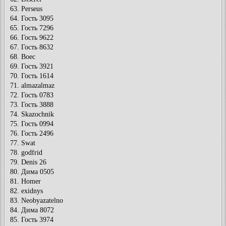
63. Perseus
64. Гость 3095
65. Гость 7296
66. Гость 9622
67. Гость 8632
68. Boec
69. Гость 3921
70. Гость 1614
71. almazalmaz
72. Гость 0783
73. Гость 3888
74. Skazochnik
75. Гость 0994
76. Гость 2496
77. Swat
78. godfrid
79. Denis 26
80. Дима 0505
81. Homer
82. exidnys
83. Neobyazatelno
84. Дима 8072
85. Гость 3974