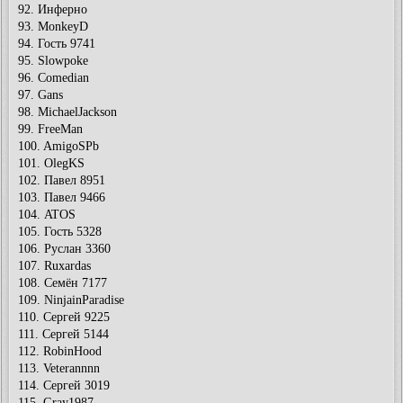
92. Инферно
93. MonkeyD
94. Гость 9741
95. Slowpoke
96. Comedian
97. Gans
98. MichaelJackson
99. FreeMan
100. AmigoSPb
101. OlegKS
102. Павел 8951
103. Павел 9466
104. ATOS
105. Гость 5328
106. Руслан 3360
107. Ruxardas
108. Семён 7177
109. NinjainParadise
110. Сергей 9225
111. Сергей 5144
112. RobinHood
113. Veterannnn
114. Сергей 3019
115. Gray1987