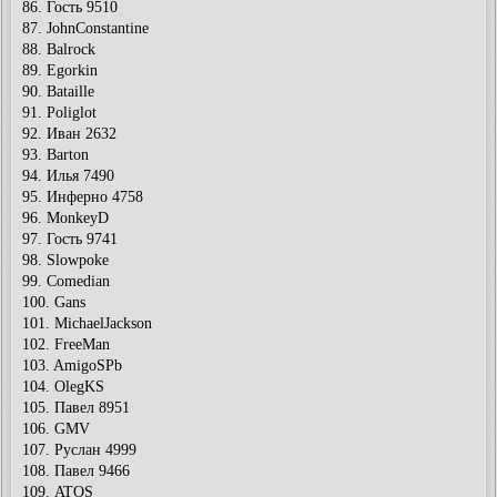
86. Гость 9510
87. JohnConstantine
88. Balrock
89. Egorkin
90. Bataille
91. Poliglot
92. Иван 2632
93. Barton
94. Илья 7490
95. Инферно 4758
96. MonkeyD
97. Гость 9741
98. Slowpoke
99. Comedian
100. Gans
101. MichaelJackson
102. FreeMan
103. AmigoSPb
104. OlegKS
105. Павел 8951
106. GMV
107. Руслан 4999
108. Павел 9466
109. ATOS