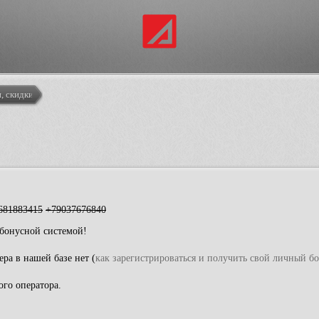
, скидки
681883415
+79037676840
 бонусной системой!
ра в нашей базе нет (
как зарегистрироваться и получить свой личный б
го оператора.