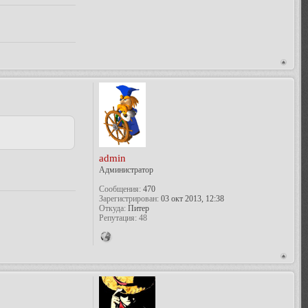
admin
Администратор
Сообщения:
470
Зарегистрирован:
03 окт 2013, 12:38
Откуда:
Питер
Репутация:
48