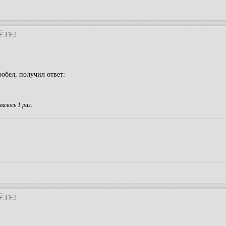
ЁТЕ!
обел, получил ответ:
валось 1 раз.
ЁТЕ!