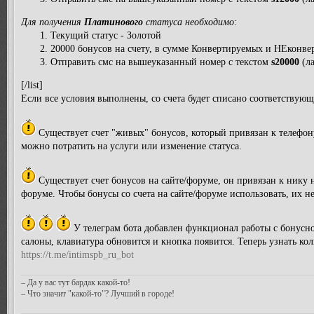
Для получения
Платинового
статуса необходимо
:
Текущий статус - Золотой
20000 бонусов на счету, в сумме Конвертируемых и НЕконв
Отправить смс на вышеуказанный номер с текстом
s20000
(ла
[/list]
Если все условия выполнены, со счета будет списано соответствующ
Существует счет "живых" бонусов, который привязан к телефону
можно потратить на услуги или изменение статуса.
Существует счет бонусов на сайте/форуме, он привязан к нику н
форуме. Чтобы бонусы со счета на сайте/форуме использовать, их н
У телеграм бота добавлен функционал работы с бонусно
салоны, клавиатура обновится и кнопка появится. Теперь узнать кол
https://t.me/intimspb_ru_bot
– Да у вас тут бардак какой-то!
– Что значит "какой-то"? Лучший в городе!