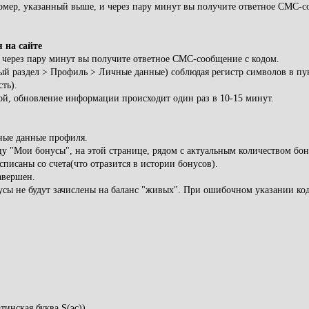
омер, указанный выше, и через пару минут вы получите ответное СМС-с
 на сайте
и через пару минут вы получите ответное СМС-сообщение с кодом.
й раздел > Профиль > Личные данные) соблюдая регистр символов в пун
ть).
ой, обновление информации происходит один раз в 10-15 минут.
ные данные профиля.
цу "Мои бонусы", на этой странице, рядом с актуальным количеством бон
списаны со счета(что отразится в истории бонусов).
авершен.
усы не будут зачислены на баланс "живых". При ошибочном указании ко
тинская буква S(эс))