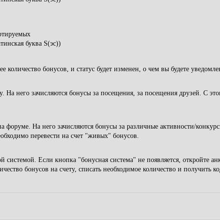
ертируемых
тинская буква S(эс))
ее количество бонусов, и статус будет изменен, о чем вы будете уведом
. На него зачисляются бонусы за посещения, за посещения друзей. С это
а форуме. На него зачисляются бонусы за различные активности/конкурс
еобходимо перевести на счет "живых" бонусов.
й системой. Если кнопка "бонусная система" не появляется, откройте а
ичество бонусов на счету, списать необходимое количество и получить к