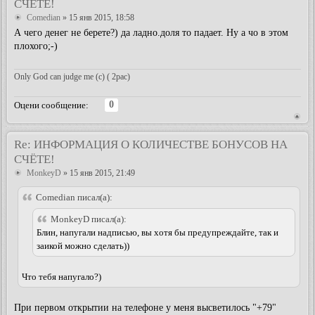
СЧЁТЕ!
Comedian
» 15 янв 2015, 18:58
А чего денег не берете?) да ладно.доля то падает. Ну а чо в этом
плохого;-)
Only God can judge me (c) ( 2pac)
0
Оцени сообщение:
Re: ИНФОРМАЦИЯ О КОЛИЧЕСТВЕ БОНУСОВ НА
СЧЁТЕ!
MonkeyD
» 15 янв 2015, 21:49
Comedian писал(а):
MonkeyD писал(а):
Блин, напугали надписью, вы хотя бы предупреждайте, так и
заикой можно сделать))
Что тебя напугало?)
При первом открытии на телефоне у меня высветилось "+79"