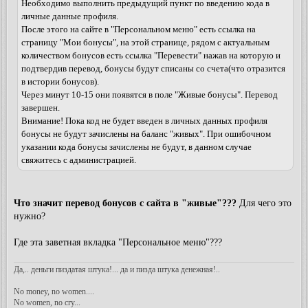
Необходимо выполнить предыдущий пункт по введению кода в
личные данные профиля.
После этого на сайте в "Персональном меню" есть ссылка на
страницу "Мои бонусы", на этой странице, рядом с актуальным
количеством бонусов есть ссылка "Перевести" нажав на которую и
подтвердив перевод, бонусы будут списаны со счета(что отразится
в истории бонусов).
Через минут 10-15 они появятся в поле "Живые бонусы". Перевод
завершен.
Внимание! Пока код не будет введен в личных данных профиля
бонусы не будут зачислены на баланс "живых". При ошибочном
указании кода бонусы зачислены не будут, в данном случае
свяжитесь с администрацией.
Что значит перевод бонусов с сайта в "живые"???
Для чего это
нужно?
Где эта заветная вкладка "Персональное меню"???
Да,.. деньги пиздатая штука!... да и пизда штука денежная!..
No money, no women....
No women, no cry...