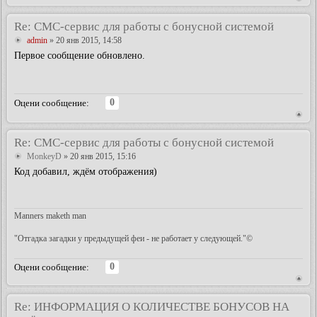
Re: СМС-сервис для работы с бонусной системой
admin
» 20 янв 2015, 14:58
Первое сообщение обновлено.
0
Оцени сообщение:
Re: СМС-сервис для работы с бонусной системой
MonkeyD
» 20 янв 2015, 15:16
Код добавил, ждём отображения)
Manners maketh man
"Отгадка загадки у предыдущей феи - не работает у следующей."©
0
Оцени сообщение:
Re: ИНФОРМАЦИЯ О КОЛИЧЕСТВЕ БОНУСОВ НА