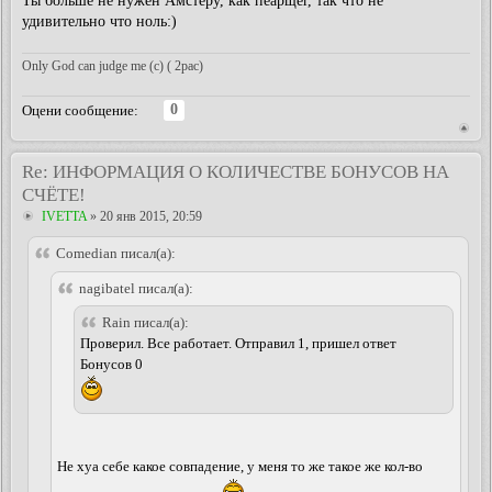
Ты больше не нужен Амстеру, как пеарщег, так что не
удивительно что ноль:)
Only God can judge me (c) ( 2pac)
0
Оцени сообщение:
Re: ИНФОРМАЦИЯ О КОЛИЧЕСТВЕ БОНУСОВ НА
СЧЁТЕ!
IVETTA
» 20 янв 2015, 20:59
Comedian писал(а):
nagibatel писал(а):
Rain писал(а):
Проверил. Все работает. Отправил 1, пришел ответ
Бонусов 0
Не хуа себе какое совпадение, у меня то же такое же кол-во