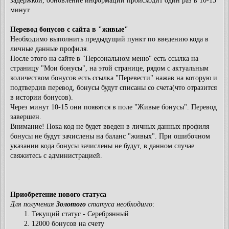
задержкой, обновление информации происходит один раз в 10-15
минут.
Перевод бонусов с сайта в "живые"
Необходимо выполнить предыдущий пункт по введению кода в
личные данные профиля.
После этого на сайте в "Персональном меню" есть ссылка на
страницу "Мои бонусы", на этой странице, рядом с актуальным
количеством бонусов есть ссылка "Перевести" нажав на которую и
подтвердив перевод, бонусы будут списаны со счета(что отразится
в истории бонусов).
Через минут 10-15 они появятся в поле "Живые бонусы". Перевод
завершен.
Внимание! Пока код не будет введен в личных данных профиля
бонусы не будут зачислены на баланс "живых". При ошибочном
указании кода бонусы зачислены не будут, в данном случае
свяжитесь с администрацией.
Приобретение нового статуса
Для получения
Золотого
статуса необходимо
:
Текущий статус - Серебрянный
12000 бонусов на счету