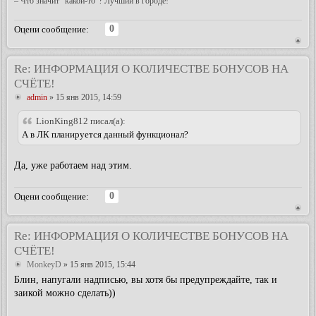
– Что значит "какой-то"? Лучший в городе!
0
Оцени сообщение:
Re: ИНФОРМАЦИЯ О КОЛИЧЕСТВЕ БОНУСОВ НА
СЧЁТЕ!
admin
» 15 янв 2015, 14:59
LionKing812 писал(а):
А в ЛК планируется данный функционал?
Да, уже работаем над этим.
0
Оцени сообщение:
Re: ИНФОРМАЦИЯ О КОЛИЧЕСТВЕ БОНУСОВ НА
СЧЁТЕ!
MonkeyD
» 15 янв 2015, 15:44
Блин, напугали надписью, вы хотя бы предупреждайте, так и
заикой можно сделать))