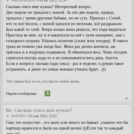
BikerMotoziklov
» 04 авг 2023, 13:34
Сколько секса мне нужно? Интересный вопрос.
Две недели не трахался с женой. За эти две недели, правда,
трахался с тремя другими бабами, но не суть. Приехал с Сочей,
что то всё бесило, с женой цапался по мелочам, всё раздражало.
Был какой то злой. Вчера ночью жена решила, что пора мириться.
Пристала ко мне, ну и я накинулся на неё с хуем наперевес, как с
голодного острова. Ебались полночи (спать хочу пиздец). Я такого
траха не помню уже когда был. Жена раз десять кончила, аж
тряслась и в подушку подвывала. Я обкончался весь. Член сегодня
спрятался внутрь куда-то и не показывается весь день, боится.
Если к вопросу сколько надо секса - раз в неделю, я думаю такое
устраивать, и денег из семьи меньше утекать будет...)))
Этот парень был из тех, кто просто любит жизнь...
3
Оцени сообщение:
Re: Сколько секса вам нужно?
BMWM5
» 05 янв 2024, 23:02
Секс это искусство , его мало или много не бывает ,главное что бы
партнер нравился и были на одной волне )))Если так то каждый
день )))