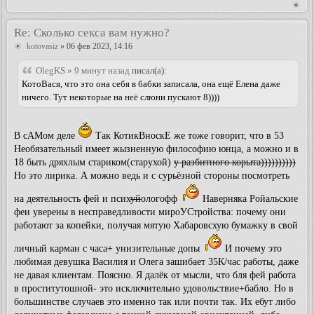
Re: Сколько секса вам нужно?
kotovasiz
» 06 фев 2023, 14:16
OlegKS » 9 минут назад
писал(а):
КотоВася, что это она себя в бабки записала, она ещё Елена даже
ничего. Тут некоторые на неё слюни пускают 8))))
В сАМом деле
Так КотикВноскЕ же тоже говорит, что в 53
Необязательный имеет жызненную философию юнца, а можно и в
18 быть дряхлым стариком(старухой)
у разбитного корыта))))))))))
Но это лирика. А можно ведь и с сурьёзной стороны посмотреть
на деятельность фей и псих
уй
ологофф
Наверняка Ройальские
феи уверены в несправедливости мироУСтройства: почему они
работают за копейки, получая мятую Хабаровсхую бумажку в свой
личный карман с часа+ унизительные допы
И почему это
любимая девушка Василия и Олега зашибает 35К/час работы, даже
не давая клиентам. Поясню. Я далёк от мысли, что бля фей работа
в проститутошной- это исключительно удовольствие+бабло. Но в
большинстве случаев это именно так или почти так. Их ебут либо