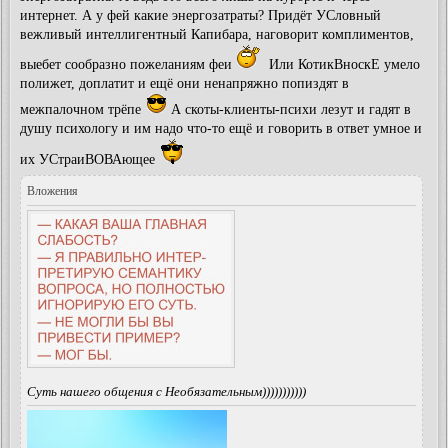
интернет. А у фей какие энергозатраты? Придёт УСловный
вежливый интеллигентный Капибара, наговорит комплиментов,
выебет сообразно пожеланиям феи
Или КотикВноскЕ умело
полижет, доплатит и ещё они ненапряжно попиздят в
межпалочном трёпе
А скоты-клиенты-психи лезут и гадят в
душу психологу и им надо что-то ещё и говорить в ответ умное и
их УСтраиВОВАющее
Вложения
Суть нашего общения с Необязательным)))))))))))