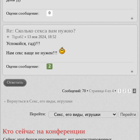
0
Оцени сообщение:
Re: Сколько секса вам нужно?
Tigra62
» 13 ноя 2024, 18:52
Успокойся, гад)!!!
Нам секс ваще не нужен!!!
2
Оцени сообщение:
Ответить
Сообщений: 70 •
Страница
4
из
4
•
1
2
3
4
Вернуться в Секс, его виды, игрушки
Перейти:
Кто сейчас на конференции
Сейчас этот форум просматривают: нет зарегистрированных