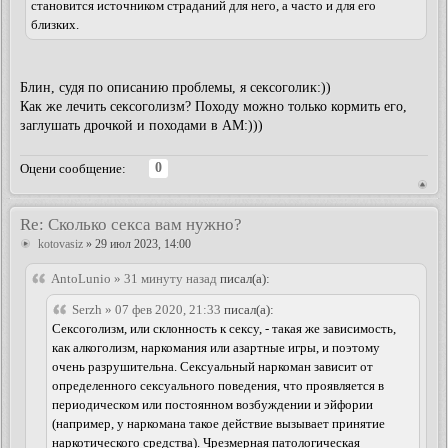
становится источником страданий для него, а часто и для его
близких.
Блин, судя по описанию проблемы, я сексоголик:))
Как же лечить сексоголизм? Походу можно только кормить его,
заглушать дрочкой и походами в АМ:)))
0
Оцени сообщение:
Re: Сколько секса вам нужно?
kotovasiz
» 29 июл 2023, 14:00
AntoLunio » 31 минуту назад
писал(а):
Serzh » 07 фев 2020, 21:33
писал(а):
Сексоголизм, или склонность к сексу, - такая же зависимость,
как алкоголизм, наркомания или азартные игры, и поэтому
очень разрушительна. Сексуальный наркоман зависит от
определенного сексуального поведения, что проявляется в
периодическом или постоянном возбуждении и эйфории
(например, у наркомана такое действие вызывает принятие
наркотического средства). Чрезмерная патологическая