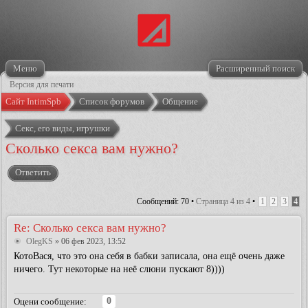
Меню
Расширенный поиск
Версия для печати
Сайт IntimSpb
Список форумов
Общение
Секс, его виды, игрушки
Сколько секса вам нужно?
Ответить
Сообщений: 70 •
Страница
4
из
4
•
1
2
3
4
Re: Сколько секса вам нужно?
OlegKS
» 06 фев 2023, 13:52
КотоВася, что это она себя в бабки записала, она ещё очень даже
ничего. Тут некоторые на неё слюни пускают 8))))
0
Оцени сообщение: