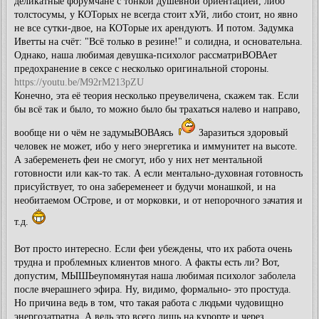
деликатные форумчане с тонкой душевной ориентацией, либо
толстосумы, у КОТорых не всегда стоит хУй, либо стоит, но явно
не все сутки-двое, на КОТорые их арендуютъ. И потом. Задумка
Иветты на счёт: "Всё только в резине!" и солидна, и основательна.
Однако, наша любимая девушка-психолог рассматриВОВАет
предохранение в сексе с несколько оригинальной стороны.
https://youtu.be/M92rM213pZU
Конечно, эта её теория несколько преувеличена, скажем так. Если
бы всё так и было, то можно было бы трахаться налево и направо,
вообще ни о чём не задумыВОВАясь
Заразиться здоровый
человек не может, ибо у него энергетика и иммунитет на высоте.
А забеременеть феи не смогут, ибо у них нет ментальной
готовности или как-то так. А если ментально-духовная готовность
присуйствует, то она забеременеет и будучи монашкой, и на
необитаемом ОСтрове, и от морковки, и от непорочного зачатия и
т.д.
Вот просто интересно. Если феи убеждены, что их работа очень
трудна и проблемных клиентов много. А факты есть ли? Вот,
допустим, МЫШЬеупомянутая наша любимая психолог заболела
после вчерашнего эфира. Ну, видимо, формально- это простуда.
Но причина ведь в том, что такая работа с людьми чудовищно
энергозатратна. А ведь это всего лишь на курорте и через