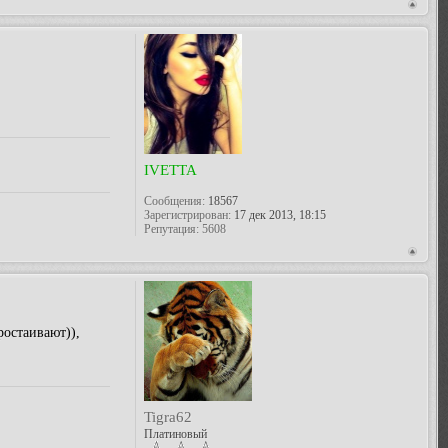
IVETTA
Сообщения:
18567
Зарегистрирован:
17 дек 2013, 18:15
Репутация:
5608
ростаивают)),
Tigra62
Платиновый