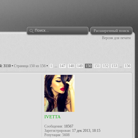
Расширенный поиск
Версия для печати
: 3110 •
Страница
150
из
156
•
1
...
147
148
149
150
151
152
153
...
156
IVETTA
Сообщения:
18567
Зарегистрирован:
17 дек 2013, 18:15
Репутация:
5608