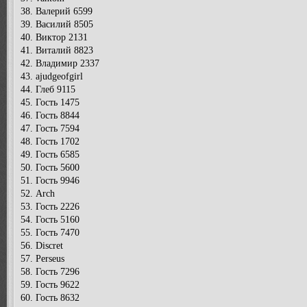
38. Валерий 6599
39. Василий 8505
40. Виктор 2131
41. Виталий 8823
42. Владимир 2337
43. ajudgeofgirl
44. Глеб 9115
45. Гость 1475
46. Гость 8844
47. Гость 7594
48. Гость 1702
49. Гость 6585
50. Гость 5600
51. Гость 9946
52. Arch
53. Гость 2226
54. Гость 5160
55. Гость 7470
56. Discret
57. Perseus
58. Гость 7296
59. Гость 9622
60. Гость 8632