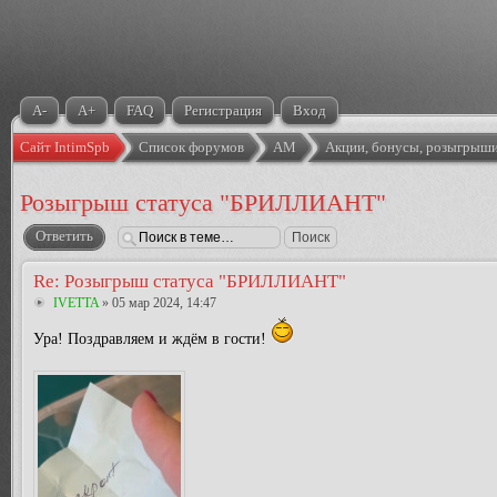
A-
A+
FAQ
Регистрация
Вход
Сайт IntimSpb
Список форумов
АМ
Акции, бонусы, розыгрыши
Розыгрыш статуса "БРИЛЛИАНТ"
Ответить
Re: Розыгрыш статуса "БРИЛЛИАНТ"
IVETTA
» 05 мар 2024, 14:47
Ура! Поздравляем и ждём в гости!