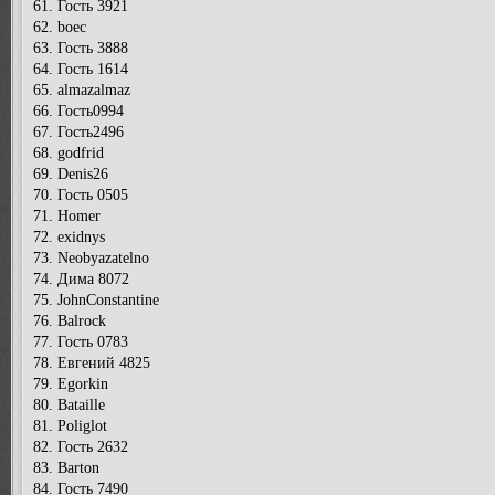
61. Гость 3921
62. boec
63. Гость 3888
64. Гость 1614
65. almazalmaz
66. Гость0994
67. Гость2496
68. godfrid
69. Denis26
70. Гость 0505
71. Homer
72. exidnys
73. Neobyazatelno
74. Дима 8072
75. JohnConstantine
76. Balrock
77. Гость 0783
78. Евгений 4825
79. Egorkin
80. Bataille
81. Poliglot
82. Гость 2632
83. Barton
84. Гость 7490