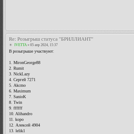
Re: Розыгрыш статуса "БРИЛЛИАНТ"
IVETTA
» 05 апр 2024, 15:37
В розыгрыше участвуют:
1. MironGeorge88
2. Rumit
3. NickLazy
4. Сергей 7271
5. Akcmo
6. Maximum
7. SanioK
8. Twin
9. ffffff
10. Alihandro
11. kopo
12. Алексей 4904
13. lelik1