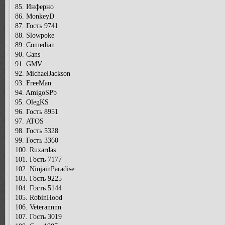
85. Инферно
86. MonkeyD
87. Гость 9741
88. Slowpoke
89. Comedian
90. Gans
91. GMV
92. MichaelJackson
93. FreeMan
94. AmigoSPb
95. OlegKS
96. Гость 8951
97. ATOS
98. Гость 5328
99. Гость 3360
100. Ruxardas
101. Гость 7177
102. NinjainParadise
103. Гость 9225
104. Гость 5144
105. RobinHood
106. Veterannnn
107. Гость 3019