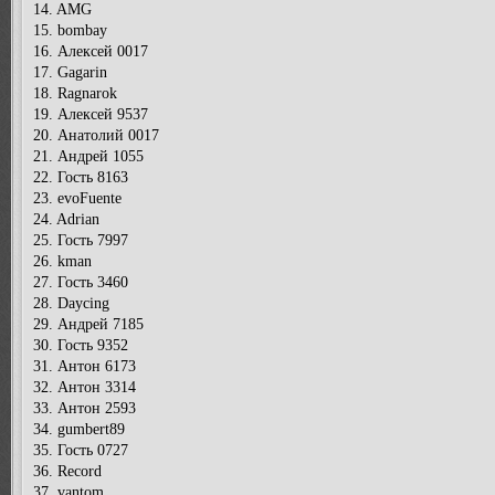
14. AMG
15. bombay
16. Алексей 0017
17. Gagarin
18. Ragnarok
19. Алексей 9537
20. Анатолий 0017
21. Андрей 1055
22. Гость 8163
23. evoFuente
24. Adrian
25. Гость 7997
26. kman
27. Гость 3460
28. Daycing
29. Андрей 7185
30. Гость 9352
31. Антон 6173
32. Антон 3314
33. Антон 2593
34. gumbert89
35. Гость 0727
36. Record
37. vantom