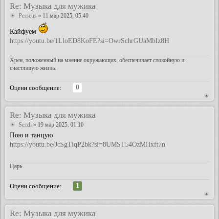
Re: Музыка для мужика
Perseus
» 11 мар 2025, 05:40
Кайфуем
https://youtu.be/1LloED8KoFE?si=OwrSchrGUaMbIz8H
Хрен, положенный на мнение окружающих, обеспечивает спокойную и
счастливую жизнь.
0
Оцени сообщение:
Re: Музыка для мужика
Serzh
» 19 мар 2025, 01:10
Пою и танцую
https://youtu.be/JcSgTiqP2bk?si=8UMST54OzMHxft7n
Царь
1
Оцени сообщение:
Re: Музыка для мужика