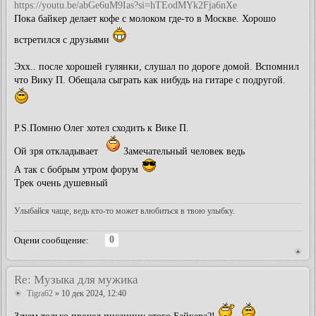
https://youtu.be/abGe6uM9Ias?si=hTEodMYk2Fja6nXe
Пока байкер делает кофе с молоком где-то в Москве. Хорошо
встретился с друзьями
Эхх.. после хорошей гулянки, слушал по дороге домой. Вспомнил
что Вику П. Обещала сыграть как нибудь на гитаре с подругой.
P.S.Помню Олег хотел сходить к Вике П.
Ой зря откладывает
Замечательный человек ведь
А так с бобрым утром форум
Трек очень душевный
Улыбайся чаще, ведь кто-то может влюбиться в твою улыбку.
0
Оцени сообщение:
Re: Музыка для мужика
Tigra62
» 10 дек 2024, 12:40
Зачем только прочел писанину этого Байкера?!