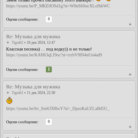
https://youtu.be/P_MKE0OSd1g?si=W0nS6SncXLofbkWC
0
Оцени сообщение:
Re: Музыка для мужика
Tigra62
» 10 дек 2024, 12:47
Классная песенка) ... под водку)) и не только!
https://youtu.be/KAH63qLI9oc?si=rrrbV9lN4nUu4ad9
1
Оцени сообщение:
Re: Музыка для мужика
Tigra62
» 11 дек 2024, 22:30
https://youtu.be/hv_Sm63XRwY?si=_DpzoKaUZLaBd5U_
0
Оцени сообщение: