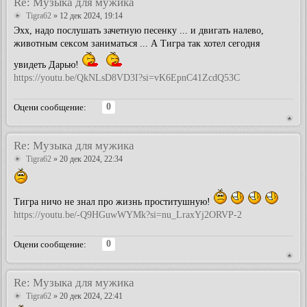
Re: Музыка для мужика
Tigra62
» 12 дек 2024, 19:14
Эхх, надо послушать зачетную песенку ... и двигать налево,
животным сексом заниматься ... А Тигра так хотел сегодня
увидеть Дарью!
https://youtu.be/QkNLsD8VD3I?si=vK6EpnC41ZcdQ53C
0
Оцени сообщение:
Re: Музыка для мужика
Tigra62
» 20 дек 2024, 22:34
Тигра ничо не знал про жизнь проститушную!
https://youtu.be/-Q9HGuwWYMk?si=nu_LraxYj2ORVP-2
0
Оцени сообщение:
Re: Музыка для мужика
Tigra62
» 20 дек 2024, 22:41