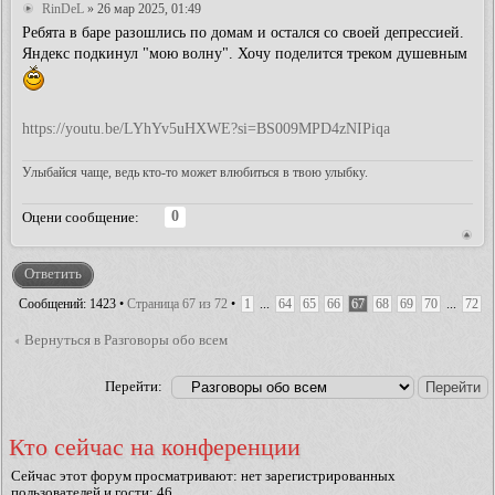
RinDeL
» 26 мар 2025, 01:49
Ребята в баре разошлись по домам и остался со своей депрессией.
Яндекс подкинул "мою волну". Хочу поделится треком душевным
https://youtu.be/LYhYv5uHXWE?si=BS009MPD4zNIPiqa
Улыбайся чаще, ведь кто-то может влюбиться в твою улыбку.
0
Оцени сообщение:
Ответить
Сообщений: 1423 •
Страница
67
из
72
•
1
...
64
65
66
67
68
69
70
...
72
Вернуться в Разговоры обо всем
Перейти:
Кто сейчас на конференции
Сейчас этот форум просматривают: нет зарегистрированных
пользователей и гости: 46