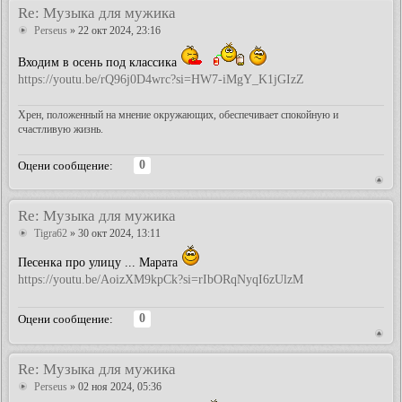
Re: Музыка для мужика
Perseus
» 22 окт 2024, 23:16
Входим в осень под классика
https://youtu.be/rQ96j0D4wrc?si=HW7-iMgY_K1jGIzZ
Хрен, положенный на мнение окружающих, обеспечивает спокойную и
счастливую жизнь.
0
Оцени сообщение:
Re: Музыка для мужика
Tigra62
» 30 окт 2024, 13:11
Песенка про улицу ... Марата
https://youtu.be/AoizXM9kpCk?si=rIbORqNyqI6zUlzM
0
Оцени сообщение:
Re: Музыка для мужика
Perseus
» 02 ноя 2024, 05:36