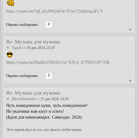
https://youtu.be/7pLaZy6Wj44?si=P1w57jiddmqraFCY
0
Оцени сообщение:
Re: Музыка для мужика
Tigra62
» 20 дек 2024, 22:47
https://youtu.be/DsaRzSY0UZo?si=X3Ld_X7NNv53FVOE
0
Оцени сообщение:
Re: Музыка для мужика
BikerMotoziklov
» 21 дек 2024, 14:45
Чуть помедленнее куни, чуть помедленнее!
Не указчики вам кнут и плеть!
(Бдсм для начинающих. Самиздат, 2024)
Этот парень был из тех, кто просто любит жизнь...