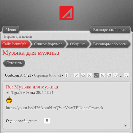
Меню
Расширенный поиск
Версия для печати
Сайт IntimSpb
Список форумов
Общение
Разговоры обо всем
Музыка для мужика
Ответить
Сообщений: 1423 •
Страница
67
из
72
•
1
...
64
65
66
67
68
69
70
...
72
Re: Музыка для мужика
Tigra62
» 08 окт 2024, 13:24
https://youtu.be/H26fzbmN-zQ?si=VssvTEUqpmTzwmak
0
Оцени сообщение: