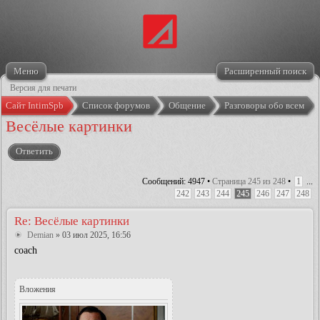
Меню
Расширенный поиск
Версия для печати
Сайт IntimSpb
Список форумов
Общение
Разговоры обо всем
Весёлые картинки
Ответить
Сообщений: 4947 •
Страница
245
из
248
•
1
...
242
243
244
245
246
247
248
Re: Весёлые картинки
Demian
» 03 июл 2025, 16:56
coach
Вложения