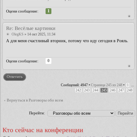
1
Оцени сообщение:
Re: Весёлые картинки
OlegKS
» 14 окт 2025, 11:34
А для меня счастливый вторник, потому что иду сегодня в Рояль.
0
Оцени сообщение:
Ответить
Сообщений: 4947 •
Страница
245
из
248
•
1
...
242
243
244
245
246
247
248
Вернуться в Разговоры обо всем
Перейти:
Кто сейчас на конференции