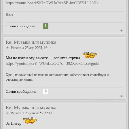
https://youtu.be/trkSKInGWUo?si=SE-byCC82HJu26Hk
Царь
1
Оцени сообщение:
Re: Музыка для мужика
Perseus
» 25 апр 2025, 16:14
Мы не взяли эту высоту,... лопнула струна.
https://youtu.be/xY_WUnLseQQ?si=302XeuxGCcregmkI
Хрен, положенный на мнение окружающих, обеспечивает спокойную и
счастливую жизнь.
0
Оцени сообщение:
Re: Музыка для мужика
Perseus
» 23 май 2025, 22:13
За Питер