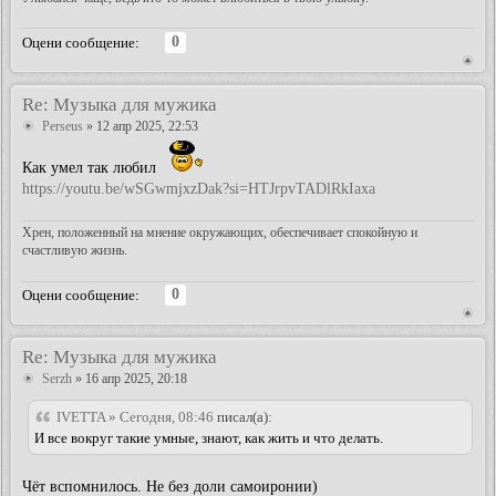
0
Оцени сообщение:
Re: Музыка для мужика
Perseus
» 12 апр 2025, 22:53
Как умел так любил
https://youtu.be/wSGwmjxzDak?si=HTJrpvTADlRkIaxa
Хрен, положенный на мнение окружающих, обеспечивает спокойную и
счастливую жизнь.
0
Оцени сообщение:
Re: Музыка для мужика
Serzh
» 16 апр 2025, 20:18
IVETTA » Сегодня, 08:46
писал(а):
И все вокруг такие умные, знают, как жить и что делать.
Чёт вспомнилось. Не без доли самоиронии)