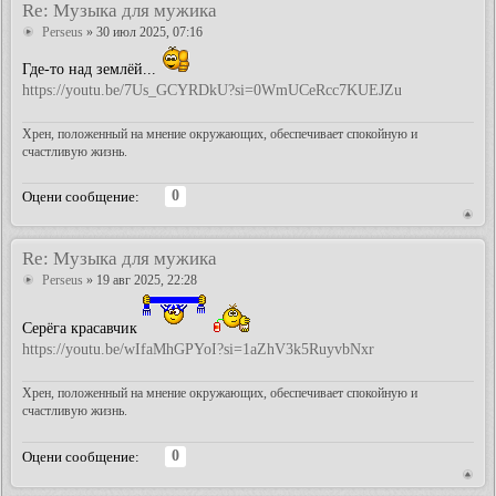
Re: Музыка для мужика
Perseus
» 30 июл 2025, 07:16
Где-то над землёй...
https://youtu.be/7Us_GCYRDkU?si=0WmUCeRcc7KUEJZu
Хрен, положенный на мнение окружающих, обеспечивает спокойную и
счастливую жизнь.
0
Оцени сообщение:
Re: Музыка для мужика
Perseus
» 19 авг 2025, 22:28
Серёга красавчик
https://youtu.be/wIfaMhGPYoI?si=1aZhV3k5RuyvbNxr
Хрен, положенный на мнение окружающих, обеспечивает спокойную и
счастливую жизнь.
0
Оцени сообщение: