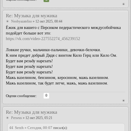
Re: Музыка для мужика
NeobyazateIno
» 12 окт 2025, 00:44
Ёжик для вашего с Персиком педерастического междусобойчика
подойдет больше вот это:
https://vk.com/video-227552274_456239152
Ловкие ручки, мальчики-пальчики, девочки-белочки.
К ним придет добрый Дядя с винтом Кило Герц или Кило Ом.
Будет вам резьбу нарезать!
Будет вам резьбу нарезать!
Будет вам резьбу нарезать!
Мажь вазелином, бензином, керосином, мажь вазелином.
Мажь вазелином, так будет легче, мажь, мажь вазелином.
0
Оцени сообщение:
Re: Музыка для мужика
Perseus
» 12 окт 2025, 05:21
Serzh » Сегодня, 00:07
писал(а):