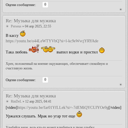
0
Оцени сообщение:
Re: Музыка для мужика
Perseus
» 04 апр 2025, 22:55
В кассу
https://youtu.be/o44LeWTYVbQ?si=l-kc9eWvcjYRYAde
Така любовь
выпил водки и простил
Хрен, положенный на мнение окружающих, обеспечивает спокойную и
счастливую жизнь.
0
Оцени сообщение:
Re: Музыка для мужика
RinDeL
» 12 апр 2025, 04:41
[video]
https://youtu.be/far01YfLLek?si=-7dEMiQYCUJYOe9g
[/video]
Уржался слушать. Мрак но угар тот еще
Улыбайся чаще, ведь кто-то может влюбиться в твою улыбку.