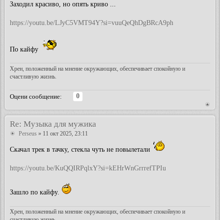
Заходил красиво, но опять криво ...
https://youtu.be/LJyC5VMT94Y?si=vuuQeQhDgBRcA9ph
По кайфу
Хрен, положенный на мнение окружающих, обеспечивает спокойную и
счастливую жизнь.
0
Оцени сообщение:
Re: Музыка для мужика
Perseus
» 11 окт 2025, 23:11
Скачал трек в тачку, стекла чуть не повылетали
https://youtu.be/KuQQIRPqlxY?si=kEHrWnGrrrefTPIu
Зашло по кайфу.
Хрен, положенный на мнение окружающих, обеспечивает спокойную и
счастливую жизнь.