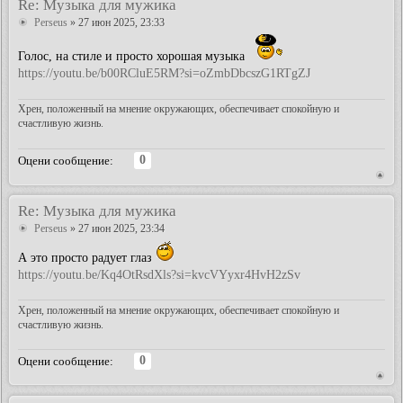
Re: Музыка для мужика
Perseus
» 27 июн 2025, 23:33
Голос, на стиле и просто хорошая музыка
https://youtu.be/b00RCluE5RM?si=oZmbDbcszG1RTgZJ
Хрен, положенный на мнение окружающих, обеспечивает спокойную и
счастливую жизнь.
0
Оцени сообщение:
Re: Музыка для мужика
Perseus
» 27 июн 2025, 23:34
А это просто радует глаз
https://youtu.be/Kq4OtRsdXls?si=kvcVYyxr4HvH2zSv
Хрен, положенный на мнение окружающих, обеспечивает спокойную и
счастливую жизнь.
0
Оцени сообщение: