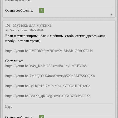
1
Оцени сообщение:
Re: Музыка для мужика
Serzh
» 12 окт 2025, 00:07
Если в тачке жирный бас и любишь, чтобы стёкла дребезжали,
пробуй вот эти треки)
https://youtu.be/LVPDhY6jm28?si=2e-MoMt1O2uO7OUd
Слоу микс:
https://youtu.be/se4y_KoJhUA?si=uBo-IpyLzfEFYIoV
https://youtu.be/7MSQDYX4mr8?si=ryk529cAM7SSOQXo
https://youtu.be/-yLbOt1fu7M?si=6w1sVTCvHIRDgoCc
https://youtu.be/B8zXs_qRAVg?si=03sTGeBZ5eP8DPXs
Царь
2
Оцени сообщение: