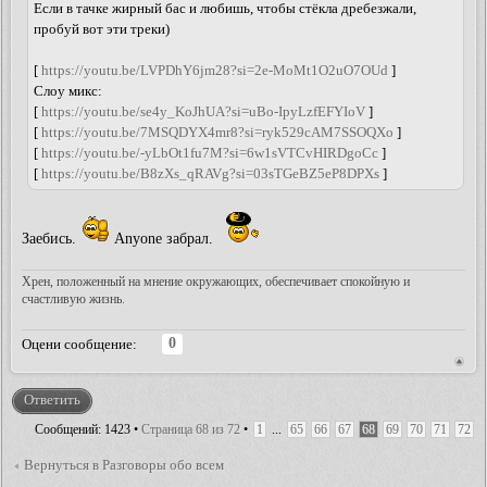
Если в тачке жирный бас и любишь, чтобы стёкла дребезжали,
пробуй вот эти треки)
[
https://youtu.be/LVPDhY6jm28?si=2e-MoMt1O2uO7OUd
]
Слоу микс:
[
https://youtu.be/se4y_KoJhUA?si=uBo-IpyLzfEFYIoV
]
[
https://youtu.be/7MSQDYX4mr8?si=ryk529cAM7SSOQXo
]
[
https://youtu.be/-yLbOt1fu7M?si=6w1sVTCvHIRDgoCc
]
[
https://youtu.be/B8zXs_qRAVg?si=03sTGeBZ5eP8DPXs
]
Заебись.
Anyone забрал.
Хрен, положенный на мнение окружающих, обеспечивает спокойную и
счастливую жизнь.
0
Оцени сообщение:
Ответить
Сообщений: 1423 •
Страница
68
из
72
•
1
...
65
66
67
68
69
70
71
72
Вернуться в Разговоры обо всем