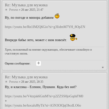
Re: Музыка для мужика
Perseus
» 26 авг 2025, 21:47
Ну, по погоде и минора добавим
https://youtu.be/Rn1IM2Q6Gio?si=g3IidmM7YH_8OpZN
Впереди бабье лето, может с ним повезёт.
Хрен, положенный на мнение окружающих, обеспечивает спокойную и
счастливую жизнь.
0
Оцени сообщение:
Re: Музыка для мужика
Perseus
» 28 авг 2025, 20:35
Ну, и классика - Есенин, Пушкин. Куда без неё?
https://youtu.be/V4zzjsk6GmM?si=p2ZZSS0joGqdsFM0
+
https://youtu.be/kocalsJ8yTk?si=A5N3OlQqObcdLO6o