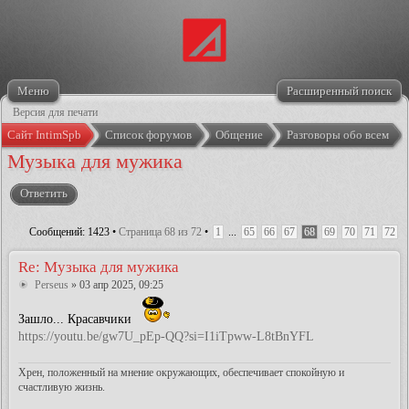
Меню
Расширенный поиск
Версия для печати
Сайт IntimSpb
Список форумов
Общение
Разговоры обо всем
Музыка для мужика
Ответить
Сообщений: 1423 •
Страница
68
из
72
•
1
...
65
66
67
68
69
70
71
72
Re: Музыка для мужика
Perseus
» 03 апр 2025, 09:25
Зашло... Красавчики
https://youtu.be/gw7U_pEp-QQ?si=I1iTpww-L8tBnYFL
Хрен, положенный на мнение окружающих, обеспечивает спокойную и
счастливую жизнь.