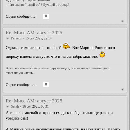
– Да у вас тут бардак какой-то!
– Что значит "какой-то"? Лучший в городе!
0
Оцени сообщение:
Re: Мисс АМ: август 2025
Perseus
» 15 сен 2025, 22:14
Однако, сомнительно , но о'кей
Вот Марина Роял такого
шороху навела в августе, что и на сентябрь хватило.
Хрен, положенный на мнение окружающих, обеспечивает спокойную и
счастливую жизнь.
0
Оцени сообщение:
Re: Мисс АМ: август 2025
Serzh
» 16 сен 2025, 00:31
А ты не сомневайся, просто сходи к победительнице разок и
убедись сам)
А Марина очень неоднозначная личность, на мой взгляд. Далеко