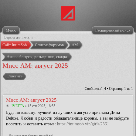
Меню
Расширенный поиск
Версия для печати
Сайт IntimSpb
Список форумов
АМ
Акции, бонусы, розыгрыши, скидки
Мисс АМ: август 2025
Ответить
Сообщений: 4 • Страница
1
из
1
Мисс АМ: август 2025
IVETTA
» 15 сен 2025, 18:55
Будь по вашему: лучшей из лучших в августе признана Дина
Deluxe. Любви и радости обладательнице короны, а вы не забудьте
посетить и оставить отзыв:
https://intimspb.vip/girls/2361