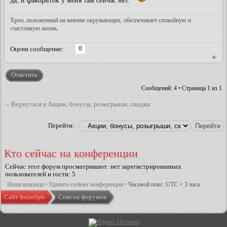
да, и фавориток у меня там сейчас нет.
Хрен, положенный на мнение окружающих, обеспечивает спокойную и
счастливую жизнь.
0
Оцени сообщение:
Ответить
Сообщений: 4 • Страница
1
из
1
Вернуться в Акции, бонусы, розыгрыши, скидки
Перейти:
Кто сейчас на конференции
Сейчас этот форум просматривают: нет зарегистрированных
пользователей и гости: 5
Наша команда
•
Удалить cookies конференции
•
Часовой пояс: UTC + 3 часа
Сайт IntimSpb
Список форумов