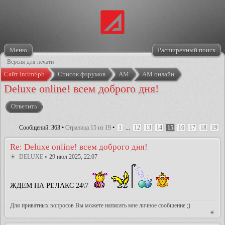
Меню
Расширенный поиск
Версия для печати
Сайт IntimSpb
Список форумов
АМ
АМ онлайн
Deluxe online! всем доброго дня!
Ответить
Сообщений: 363 •
Страница
15
из
19
•
1
...
12
13
14
15
16
17
18
19
Re: Deluxe online! всем доброго дня!
DELUXE
» 29 июл 2025, 22:07
ЖДЕМ НА РЕЛАКС 24\7
Для приватных вопросов Вы можете написать мне личное сообщение ;)