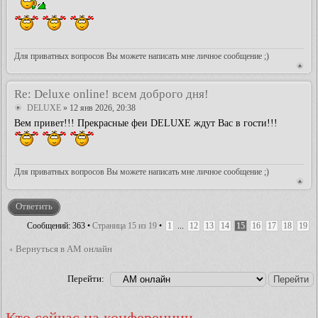
Для приватных вопросов Вы можете написать мне личное сообщение ;)
Re: Deluxe online! всем доброго дня!
DELUXE
» 12 янв 2026, 20:38
Вем привет!!! Прекрасные феи DELUXE ждут Вас в гости!!!
Для приватных вопросов Вы можете написать мне личное сообщение ;)
Ответить
Сообщений: 363 •
Страница
15
из
19
•
1
...
12
13
14
15
16
17
18
19
Вернуться в АМ онлайн
Перейти:
Кто сейчас на конференции