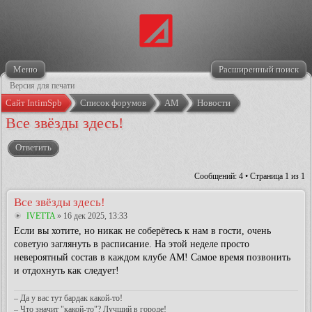
Меню
Расширенный поиск
Версия для печати
Сайт IntimSpb
Список форумов
АМ
Новости
Все звёзды здесь!
Ответить
Сообщений: 4 • Страница
1
из
1
Все звёзды здесь!
IVETTA
» 16 дек 2025, 13:33
Если вы хотите, но никак не соберётесь к нам в гости, очень
советую заглянуть в расписание. На этой неделе просто
невероятный состав в каждом клубе АМ! Самое время позвонить
и отдохнуть как следует!
– Да у вас тут бардак какой-то!
– Что значит "какой-то"? Лучший в городе!