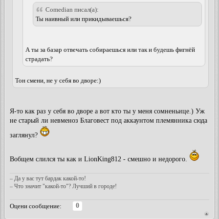
Comedian писал(а):
Ты наивный или прикидываешься?
А ты за базар отвечать собираешься или так и будешь фигнёй
страдать?
Тон смени, не у себя во дворе:)
Я-то как раз у себя во дворе а вот кто ты у меня сомненьице.) Уж
не старый ли невменоз Благовест под аккаунтом племянника сюда
заглянул?
Вобщем слился ты как и LionKing812 - смешно и недорого.
– Да у вас тут бардак какой-то!
– Что значит "какой-то"? Лучший в городе!
0
Оцени сообщение: