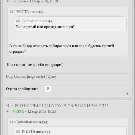
Comedian
» 12 мар 2015, 18:19
IVETTA писал(а):
Comedian писал(а):
Ты наивный или прикидываешься?
А ты за базар отвечать собираешься или так и будешь фигнёй
страдать?
Тон смени, не у себя во дворе:)
Only God can judge me (c) ( 2pac)
0
Оцени сообщение:
Re: РОЗЫГРЫШ СТАТУСА "БРИЛЛИАНТ"!!!
IVETTA
» 12 мар 2015, 18:53
Comedian писал(а):
IVETTA писал(а):