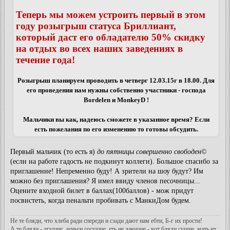
Теперь мы можем устроить первый в этом
году розыгрыш статуса Бриллиант,
который даст его обладателю 50% скидку
на отдых во всех наших заведениях в
течение года!
Розыгрыш планируем проводить в четверг 12.03.15г в 18.00. Для
его проведения нам нужны собственно участники - господа
Bordelen и MonkeyD !
Мальчики вы как, надеюсь сможете в указанное время? Если
есть пожелания по его изменению то готовы обсудить.
Первый мальчик (то есть я)
до пятницы совершенно свободен
©
(если на работе гадость не подкинут коллеги). Большое спасибо за
приглашение! Непременно буду! А зрители на шоу будут? Им
можно без приглашения? Я имел ввиду членов песочницы...
Оцените входной билет в баллах(100баллов) - мож придут
посвистеть, когда пенальти пробивать с МанкиДом будем.
Не те бляди, что хлеба ради спереди и сзади дают нам ебти, Б-г их прости!
А те бляди - лгущие, деньги сосущие, еть не дающие - вот бляди сущие, мать их