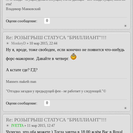
ети!
Владимир Маяковский
0
Оцени сообщение:
Re: РОЗЫГРЫШ СТАТУСА "БРИЛЛИАНТ"!!!
MonkeyD
» 10 мар 2015, 22:44
Ну я, вроде, тоже свободен, если конечно не появится что-нибудь
форс-мажорное. Давайте в четверг.
А кстате где? ГД?
Manners maketh man
"Отгадка загадки у предыдущей феи - не работает у следующей."©
0
Оцени сообщение:
Re: РОЗЫГРЫШ СТАТУСА "БРИЛЛИАНТ"!!!
IVETTA
» 11 мар 2015, 12:47
Чудесно, что оба можете.) Тогда завтра в 18.00 ждём Вас в Royal