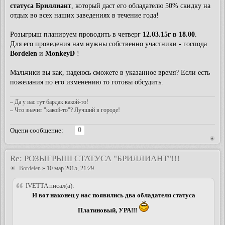
статуса Бриллиант
, который даст его обладателю 50% скидку на
отдых во всех наших заведениях в течение года!
Розыгрыш планируем проводить в четверг
12.03.15г в 18.00
.
Для его проведения нам нужны собственно участники - господа
Bordelen
и
MonkeyD
!
Мальчики вы как, надеюсь сможете в указанное время? Если есть
пожелания по его изменению то готовы обсудить.
– Да у вас тут бардак какой-то!
– Что значит "какой-то"? Лучший в городе!
0
Оцени сообщение:
Re: РОЗЫГРЫШ СТАТУСА "БРИЛЛИАНТ"!!!
Bordelen
» 10 мар 2015, 21:29
IVETTA писал(а):
И вот наконец у нас появились два обладателя статуса
Платиновый, УРА!!!