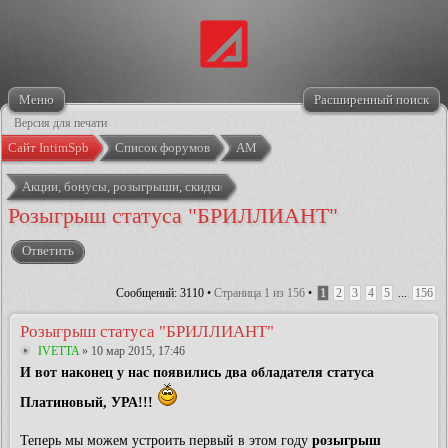
Меню
Расширенный поиск
Версия для печати
Сайт IntimSpb
Список форумов
АМ
Акции, бонусы, розыгрыши, скидки
Розыгрыш статуса "БРИЛЛИАНТ"
Ответить
Сообщений: 3110 •
Страница
1
из
156
•
1
2
3
4
5
...
156
Розыгрыш статуса "БРИЛЛИАНТ"
IVETTA
» 10 мар 2015, 17:46
И вот наконец у нас появились два обладателя статуса
Платиновый, УРА!!!
Теперь мы можем устроить первый в этом году
розыгрыш