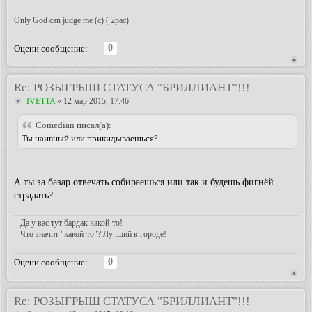
Only God can judge me (c) ( 2pac)
0
Оцени сообщение:
Re: РОЗЫГРЫШ СТАТУСА "БРИЛЛИАНТ"!!!
IVETTA
» 12 мар 2015, 17:46
Comedian писал(а):
Ты наивный или прикидываешься?
А ты за базар отвечать собираешься или так и будешь фигнёй
страдать?
– Да у вас тут бардак какой-то!
– Что значит "какой-то"? Лучший в городе!
0
Оцени сообщение:
Re: РОЗЫГРЫШ СТАТУСА "БРИЛЛИАНТ"!!!