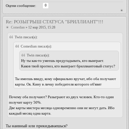
0
Оцени сообщение:
Re: РОЗЫГРЫШ СТАТУСА "БРИЛЛИАНТ"!!!
Comedian
» 12 мар 2015, 15:28
Twin писал(а):
Comedian писал(а):
Twin писал(а):
Ну ты как-то умеешь предугадывать, кто выиграет.
Каков твой прогноз, кто выиграет бриллиантовый статус?
Ты имеешь ввиду, кому официально вручат, ибо оба получают
карты. Ок. Кину в личку победителя которого об'явят
Почему оба получают? Разыграют из двух человек. Кто-то один
получит карту 50%.
Две карты мистера месяца одновременно они не могут дать. Ибо
каждый месяц одна карта.
Ты наивный или прикидываешься?