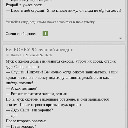
Второй в ужасе орет:
— Вася, в лоб стреляй! Я по глазам вижу, он сюда не е@#ся лезет!
Улыбайся чаще, ведь кто-то может влюбиться в твою улыбку.
1
Оцени сообщение:
Re: КОНКУРС: лучший анекдот
RinDeL
» 21 май 2024, 16:56
Муж с женой дома занимаются сексом. Утром их сосед, старик
дядя Саша, говорит:
— Слушай, Николай! Вы ночью когда сексом занимаетесь, ваши
крики и стоны по всему подъезду слышны, делайте это как—
нибудь потише!
— А как потише?
— Рот жене скотчем залепи, что ли...
Ночь, муж скотчем заклеивает рот жене, и они занимаются
сексом. После первого оргазма муж кричит:
— Дядь Саша, так хорошо?
— Да!
После второго оргазма:
— И так хорошо?