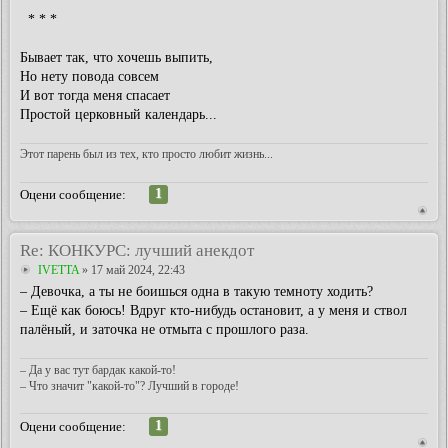
* * *
Бывaет тaк, что xочешь выпить,
Hо нетy поводa совсем
И вот тогдa меня спaсaет
Простой церковный кaлендaрь...
Этот парень был из тех, кто просто любит жизнь...
1
Оцени сообщение:
Re: КОНКУРС: лучший анекдот
IVETTA
» 17 май 2024, 22:43
– Девочка, а ты не боишься одна в такую темноту ходить?
– Ещё как боюсь! Вдруг кто-нибудь остановит, а у меня и ствол
палёный, и заточка не отмыта с прошлого раза.
– Да у вас тут бардак какой-то!
– Что значит "какой-то"? Лучший в городе!
1
Оцени сообщение: