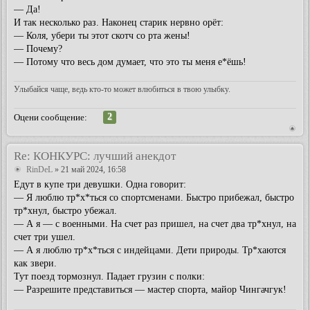
— Да!
И так несколько раз. Наконец старик нервно орёт:
— Коля, убери ты этот скотч со рта жены!
— Почему?
— Потому что весь дом думает, что это ты меня е*ёшь!
Улыбайся чаще, ведь кто-то может влюбиться в твою улыбку.
2
Оцени сообщение:
Re: КОНКУРС: лучший анекдот
RinDeL
» 21 май 2024, 16:58
Едут в купе три девушки. Одна говорит:
— Я люблю тр*х*ться со спортсменами. Быстро прибежал, быстро
тр*хнул, быстро убежал.
— А я — с военными. На счет раз пришел, на счет два тр*хнул, на
счет три ушел.
— А я люблю тр*х*ться с индейцами. Дети природы. Тр*хаются
как звери.
Тут поезд тормознул. Падает грузин с полки:
— Разрешите представиться — мастер спорта, майор Чингачгук!