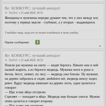
Re: КОНКУРС: лучший анекдот
RinDeL
» 21 май 2024, 16:51
Женщины и мужчины нередко думают тем, что у них между ног,
поэтому у первых мысли - глубокие, а у вторых - выдающиеся.
Улыбайся чаще, ведь кто-то может влюбиться в твою улыбку.
1
Оцени сообщение:
Re: КОНКУРС: лучший анекдот
RinDeL
» 21 май 2024, 16:52
Пошли раз мужики на охоту — видят берлога. Начали они в ней
палкой шарить, а из берлоги медведь. Мужики ноги в руки и
бегом, бегут, значит, по лесу — медведь уже близко. Ну мужики
на дерево забрались и сидят, anekdotov.net, медведь внизу ходит,
ревет. Вдруг медведь начинает на дерево лезть, один целится и
говорит:
— Щас я ему яйцо отстрелю.
Стреляет — попадает в яйцо. Медведь еще больше злится. Мужик
опять целится и говорит второму:
— Щас я ему хер отстрелю.