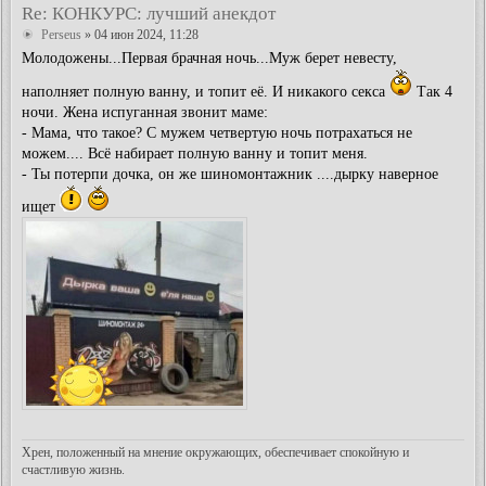
Re: КОНКУРС: лучший анекдот
Perseus
» 04 июн 2024, 11:28
Молодожены...Первая брачная ночь...Муж берет невесту,
наполняет полную ванну, и топит её. И никакого секса
Так 4
ночи. Жена испуганная звонит маме:
- Мама, что такое? С мужем четвертую ночь потрахаться не
можем.... Всё набирает полную ванну и топит меня.
- Ты потерпи дочка, он же шиномонтажник ....дырку наверное
ищет
Хрен, положенный на мнение окружающих, обеспечивает спокойную и
счастливую жизнь.