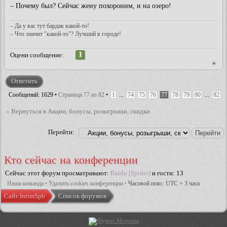
– Почему был? Сейчас жену похороним, и на озеро!
– Да у вас тут бардак какой-то!
– Что значит "какой-то"? Лучший в городе!
1
Оцени сообщение:
Ответить
Сообщений: 1629 •
Страница
77
из
82
•
1
...
74
75
76
77
78
79
80
...
82
Вернуться в Акции, бонусы, розыгрыши, скидки
Перейти:
Кто сейчас на конференции
Сейчас этот форум просматривают:
Baidu [Spider]
и гости: 13
Наша команда
•
Удалить cookies конференции
•
Часовой пояс: UTC + 3 часа
Сайт IntimSpb
Список форумов