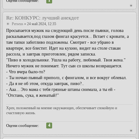
1
Оцени сообщение:
Re: КОНКУРС: лучший анекдот
Perseus
» 24 май 2024, 12:35
Просыпается мужик на следующий день после пьянки, голова
раскалывается,под глазом фингал красуется... Встает с кровати, а
там тапки заботливо подложены. Смотрит - все убрано в
квартире, все блестит. Идет на кухню, видит на столе стакан
рассола, и завтрак приготовлен, рядом записка.
"Пиво в холодильнике. Ушла на работу, любимый. Твоя жена."
Ничего мужик не понимает. Тут сын со школы возвращается.
- Что вчера было-то?
- Ты ночью пьяный приполз, с фингалом, и все вокруг облевал.
- Да я не об этом, откуда завтрак, пиво?..
- Ааа... Это мама с тебя грязные штаны снимала, а ты ей -
"Отстань, сука, я женатый!"
Хрен, положенный на мнение окружающих, обеспечивает спокойную и
счастливую жизнь.
4
Оцени сообщение: