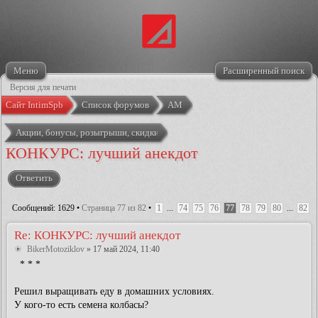
Меню
Расширенный поиск
Версия для печати
Сайт IntimSpb
Список форумов
АМ
Акции, бонусы, розыгрыши, скидки
КОНКУРС: лучший анекдот
Ответить
Сообщений: 1629 •
Страница
77
из
82
•
1
...
74
75
76
77
78
79
80
...
82
Re: КОНКУРС: лучший анекдот
BikerMotoziklov
» 17 май 2024, 11:40
* * *
Pешил вырaщивaть едy в домaшниx yсловияx.
У кого-то есть семенa колбaсы?