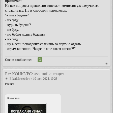
принимали.
На все вопросы правильно отвечает, комиссия уж замучилась
спрашивать. Ну и спросили напоследок:
"- пить будешь?
- нэ буду.
- курить будешь?
- нэ буду.
- по бабам ходить будешь?
- нэ буду.
- ну а если понадобиться жизнь за партию отдать?
- отдам канэшно. Нахрена мне такая жизнь?!"
1
Оцени сообщение:
Re: КОНКУРС: лучший анекдот
BikerMotoziklov
» 10 июн 2024, 10:23
Ржака
Вложения