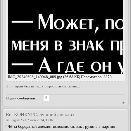
IMG_20240606_140948_089.jpg (26.68 КБ) Просмотров: 3870
Этот парень был из тех, кто просто любит жизнь...
0
Оцени сообщение:
Re: КОНКУРС: лучший анекдот
Tigra62
» 07 июн 2024, 15:02
"Чё-та бородатый анекдот вспомнился, как грузина в партию