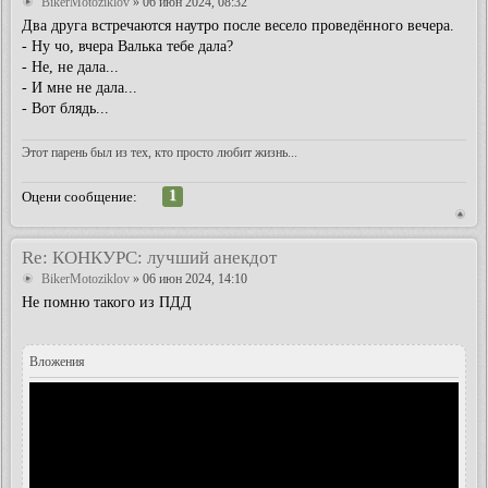
BikerMotoziklov
» 06 июн 2024, 08:32
Два друга встречаются наутро после весело проведённого вечера.
- Ну чо, вчера Валька тебе дала?
- Не, не дала...
- И мне не дала...
- Вот блядь...
Этот парень был из тех, кто просто любит жизнь...
1
Оцени сообщение:
Re: КОНКУРС: лучший анекдот
BikerMotoziklov
» 06 июн 2024, 14:10
Не помню такого из ПДД
Вложения