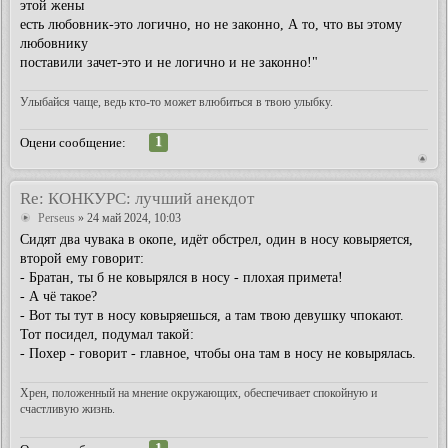
этой жены
есть любовник-это логично, но не законно, А то, что вы этому
любовнику
поставили зачет-это и не логично и не законно!"
Улыбайся чаще, ведь кто-то может влюбиться в твою улыбку.
1
Оцени сообщение:
Re: КОНКУРС: лучший анекдот
Perseus
» 24 май 2024, 10:03
Сидят два чувака в окопе, идёт обстрел, один в носу ковыряется,
второй ему говорит:
- Братан, ты б не ковырялся в носу - плохая примета!
- А чё такое?
- Вот ты тут в носу ковыряешься, а там твою девушку чпокают.
Тот посидел, подумал такой:
- Похер - говорит - главное, чтобы она там в носу не ковырялась.
Хрен, положенный на мнение окружающих, обеспечивает спокойную и
счастливую жизнь.