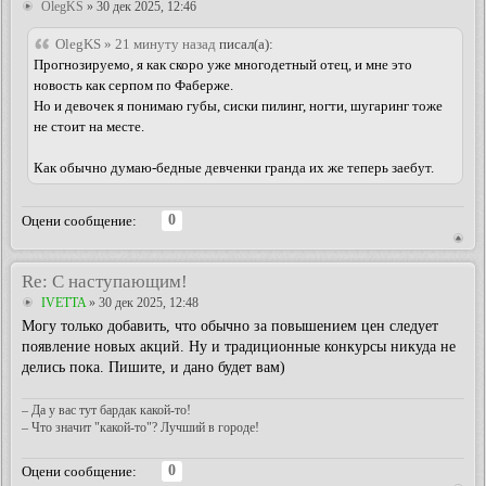
OlegKS
» 30 дек 2025, 12:46
OlegKS » 21 минуту назад
писал(а):
Прогнозируемо, я как скоро уже многодетный отец, и мне это
новость как серпом по Фаберже.
Но и девочек я понимаю губы, сиски пилинг, ногти, шугаринг тоже
не стоит на месте.
Как обычно думаю-бедные девченки гранда их же теперь заебут.
0
Оцени сообщение:
Re: С наступающим!
IVETTA
» 30 дек 2025, 12:48
Могу только добавить, что обычно за повышением цен следует
появление новых акций. Ну и традиционные конкурсы никуда не
делись пока. Пишите, и дано будет вам)
– Да у вас тут бардак какой-то!
– Что значит "какой-то"? Лучший в городе!
0
Оцени сообщение: