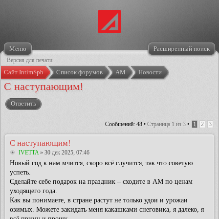
Меню
Расширенный поиск
Версия для печати
Сайт IntimSpb
Список форумов
АМ
Новости
С наступающим!
Ответить
Сообщений: 48 •
Страница
1
из
3
•
1
2
3
С наступающим!
IVETTA
» 30 дек 2025, 07:46
Новый год к нам мчится, скоро всё случится, так что советую
успеть.
Сделайте себе подарок на праздник – сходите в АМ по ценам
уходящего года.
Как вы понимаете, в стране растут не только удои и урожаи
озимых. Можете закидать меня какашками снеговика, я далеко, я
всё приму и прощу.