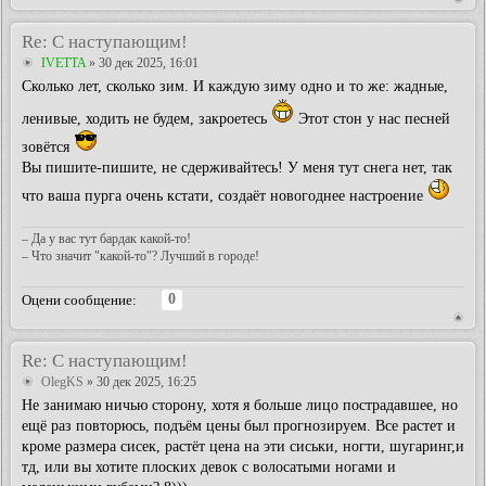
Re: С наступающим!
IVETTA
» 30 дек 2025, 16:01
Сколько лет, сколько зим. И каждую зиму одно и то же: жадные,
ленивые, ходить не будем, закроетесь
Этот стон у нас песней
зовётся
Вы пишите-пишите, не сдерживайтесь! У меня тут снега нет, так
что ваша пурга очень кстати, создаёт новогоднее настроение
– Да у вас тут бардак какой-то!
– Что значит "какой-то"? Лучший в городе!
0
Оцени сообщение:
Re: С наступающим!
OlegKS
» 30 дек 2025, 16:25
Не занимаю ничью сторону, хотя я больше лицо пострадавшее, но
ещё раз повторюсь, подъём цены был прогнозируем. Все растет и
кроме размера сисек, растёт цена на эти сиськи, ногти, шугаринг,и
тд, или вы хотите плоских девок с волосатыми ногами и