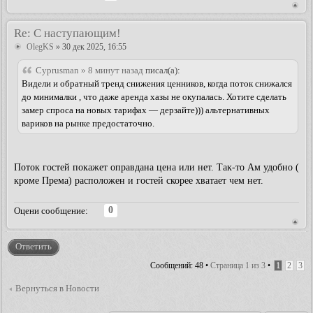
Re: С наступающим!
OlegKS
» 30 дек 2025, 16:55
Cyprusman » 8 минут назад
писал(а):
Видели и обратный тренд снижения ценников, когда поток снижался
до минималки , что даже аренда хазы не окупалась. Хотите сделать
замер спроса на новых тарифах — дерзайте))) альтернативных
вариков на рынке предостаточно.
Поток гостей покажет оправдана цена или нет. Так-то Ам удобно (
кроме Према) расположен и гостей скорее хватает чем нет.
0
Оцени сообщение:
Ответить
Сообщений: 48 •
Страница
1
из
3
•
1
2
3
Вернуться в Новости