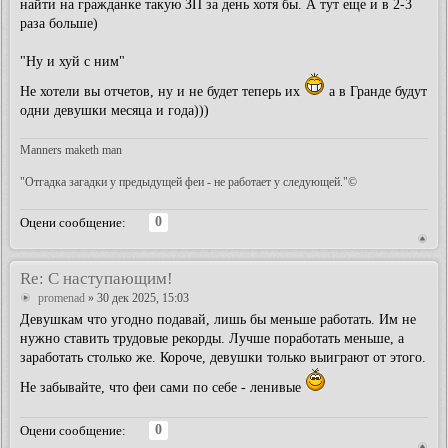
найти на гражданке такую ЗП за день хотя бы. А тут еще и в 2-3
раза больше)
"Ну и хуй с ним"
Не хотели вы отчетов, ну и не будет теперь их
а в Гранде будут
одни девушки месяца и года)))
Manners maketh man
"Отгадка загадки у предыдущей феи - не работает у следующей."©
0
Оцени сообщение:
Re: С наступающим!
promenad
» 30 дек 2025, 15:03
Девушкам что угодно подавай, лишь бы меньше работать. Им не
нужно ставить трудовые рекорды. Лучше поработать меньше, а
заработать столько же. Короче, девушки только выиграют от этого.
Не забывайте, что феи сами по себе - ленивые
0
Оцени сообщение: