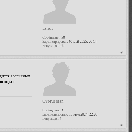
azrius
Сообщения:
50
Зарегистрирован:
06 май 2025, 20:14
Репутация:
-49
идится алогичным
оспода с
Cyprusman
Сообщения:
3
Зарегистрирован:
15 июн 2024, 22:26
Репутация:
4