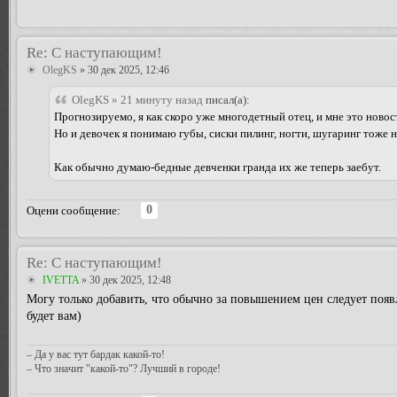
Re: С наступающим!
OlegKS
» 30 дек 2025, 12:46
OlegKS » 21 минуту назад
писал(а):
Прогнозируемо, я как скоро уже многодетный отец, и мне это новос
Но и девочек я понимаю губы, сиски пилинг, ногти, шугаринг тоже н
Как обычно думаю-бедные девченки гранда их же теперь заебут.
0
Оцени сообщение:
Re: С наступающим!
IVETTA
» 30 дек 2025, 12:48
Могу только добавить, что обычно за повышением цен следует поя
будет вам)
– Да у вас тут бардак какой-то!
– Что значит "какой-то"? Лучший в городе!