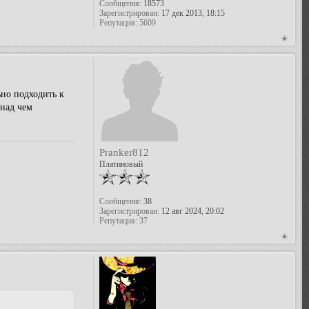
Сообщения:
18573
Зарегистрирован:
17 дек 2013, 18:15
Репутация:
5609
ьно подходить к
 над чем
Pranker812
Платиновый
Сообщения:
38
Зарегистрирован:
12 авг 2024, 20:02
Репутация:
37