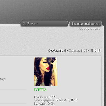
Расширенный поиск
Версия для печати
Сообщений: 48 •
Страница
1
из
3
•
1
2
3
ощу.
IVETTA
Сообщения:
18573
Зарегистрирован:
17 дек 2013, 18:15
Репутация:
5609