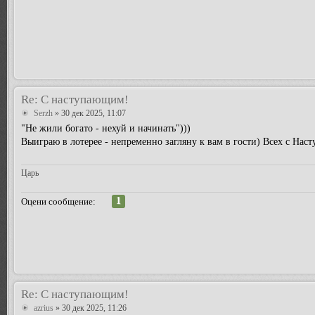
Re: С наступающим!
Serzh
» 30 дек 2025, 11:07
"Не жили богато - нехуй и начинать")))
Выиграю в лотерее - непременно загляну к вам в гости) Всех с Нас
Царь
1
Оцени сообщение:
Re: С наступающим!
azrius
» 30 дек 2025, 11:26