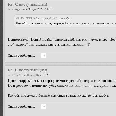
Re: С наступающим!
Gargantua
» 30 дек 2025, 11:45
IVETTA » Сегодня, 07:46
писал(а):
Новый год к нам мчится, скоро всё случится, так что советую успеть
Приветствую! Новый прайс появился ещё, как минимум, вчера. Новы
этой неделе? Т.к. сказать глянуть одним глазком... ))
0
Оцени сообщение:
Re: С наступающим!
OlegKS
» 30 дек 2025, 12:23
Прогнозируемо, я как скоро уже многодетный отец, и мне это новос
Но и девочек я понимаю губы, списки пилинг, ногти, шугаринг тоже
Как обычно думаю-бедные девченки гранда их же теперь заебут.
0
Оцени сообщение: