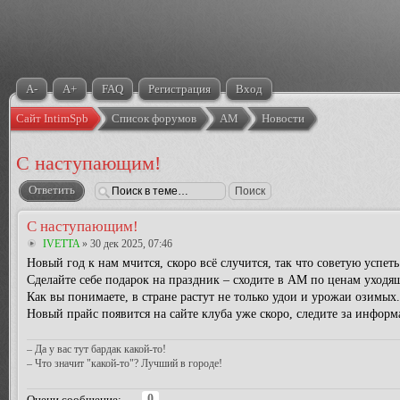
A-
A+
FAQ
Регистрация
Вход
Сайт IntimSpb
Список форумов
АМ
Новости
С наступающим!
Ответить
С наступающим!
IVETTA
» 30 дек 2025, 07:46
Новый год к нам мчится, скоро всё случится, так что советую успеть
Сделайте себе подарок на праздник – сходите в АМ по ценам уходящ
Как вы понимаете, в стране растут не только удои и урожаи озимых
Новый прайс появится на сайте клуба уже скоро, следите за информ
– Да у вас тут бардак какой-то!
– Что значит "какой-то"? Лучший в городе!
0
Оцени сообщение: