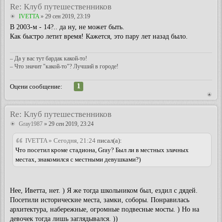
Re: Клуб путешественников
IVETTA
» 29 сен 2019, 23:19
В 2003-м - 14?.. да ну, не может быть.
Как быстро летит время! Кажется, это пару лет назад было.
– Да у вас тут бардак какой-то!
– Что значит "какой-то"? Лучший в городе!
1
Оцени сообщение:
Re: Клуб путешественников
Gray1987
» 29 сен 2019, 23:24
IVETTA » Сегодня, 21:24
писал(а):
Что посетил кроме стадиона, Gray? Был ли в местных злачных
местах, знакомился с местными девушками?)
Нее, Иветта, нет. ) Я же тогда школьником был, ездил с дядей.
Посетили исторические места, замки, соборы. Понравилась
архитектура, набережные, огромные подвесные мосты. ) Но на
девочек тогда лишь заглядывался. ))