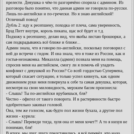
прелести. Девушка о чём-то разгорячёно спорила с админом. Из
разговора было понятно, что данная админ не говорила по-русски.
Лишь по-английски и по-гречески. Но я знаю английский!
Отличный повод!
Дубль 2: иду к ресепшену, походка от плеча, сама уверенность,
Брэд Питт внутри, король пикапа, щас всё будет и т.д.
Подхожу к ресепшену, делаю вид, что якобы листаю брошюрки, а
сам подкрадываюсь всё ближе и ближе...
Админ знала, что я говорю по-английски, поскольку поговорил с
ней до встречи с гидом. И она знала, что я тоже из России, как и
гостья-незнакомка. Микаэлла (админ) позвала меня на помощь,
спросив меня на английском, смогу ли я помочь ей уладить
конфликт с девушкой из России? Со всей гордостью Супермена,
который спасает ситуацию, я только успел кивнуть, как одним
движением руки меня повернула к себе та самая девушка, которая,
несмотря на свою миловидность, мерзким басом произнесла:
- Слышь! Ты по-английски врубаешься, бля?
Честно - офигел от такого поворота. И в растерянности быстро
одобрительно закивал головой.
Она, тем же голосом, как-будто пол жизни бухала, а другие пол
жизни - курила:
- Слышь! Переведи тогда, хуля она от меня хочет?! А то я нихуя не
понимаю, бля!
В итоге, мы друг другу представились, я всё перевёл, что надо