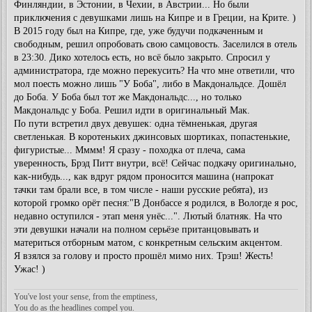
Финляндии, в Эстонии, в Чехии, в Австрии... Но были
приключения с девушками лишь на Кипре и в Греции, на Крите. )
В 2015 году был на Кипре, где, уже будучи подкаченным и
свободным, решил опробовать свою самцовость. Заселился в отель
в 23:30. Дико хотелось есть, но всё было закрыто. Спросил у
администратора, где можно перекусить? На что мне ответили, что
мол поесть можно лишь "У Боба", либо в Макдональдсе. Дошёл
до Боба. У Боба был тот же Макдональдс..., но только
Макдональдс у Боба. Решил идти в оригинальный Мак.
По пути встретил двух девушек: одна тёмненькая, другая
светленькая. В коротеньких джинсовых шортиках, попастенькие,
фигуристые... Мммм! Я сразу - походка от плеча, сама
уверенность, Брэд Питт внутри, всё! Сейчас подкачу оригинально,
как-нибудь..., как вдруг рядом проносится машина (напрокат
тачки там брали все, в том числе - наши русские ребята), из
которой громко орёт песня:"В Донбассе я родился, в Вологде я рос,
недавно оступился - этап меня унёс...". Лютый блатняк. На что
эти девушки начали на полном серьёзе пританцовывать и
материться отборным матом, с конкретным сельским акцентом.
Я взялся за голову и просто прошёл мимо них. Трэш! Жесть!
Ужас! )
You've lost your sense, from the emptiness,
You do as the headlines compel you.