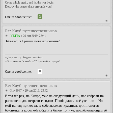
Come whole again, and let the war begin:
Destroy the veneer that surrounds you!
1
Оцени сообщение:
Re: Клуб путешественников
IVETTA
» 29 сен 2019, 23:41
Забавно) в Греции повезло больше?
– Да у вас тут бардак какой-то!
– Что значит "какой-то"? Лучший в городе!
0
Оцени сообщение:
Re: Клуб путешественников
Gray1987
» 29 сен 2019, 23:42
В тот же раз, на Кипре, уже на следующий день, нас собрали на
респешене для встречи с гидом. Пообщались, всё уяснили... Но
мой взгляд приковала к себе высокая, красивая, длинноногая
брюнетка, в короткой юбке и в белом топике, подчёркивающем её