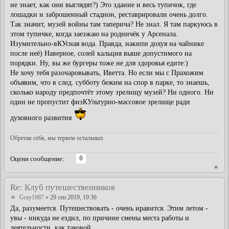
не знает, как они выглядят?) Это здание и весь тупичок, где
лошадки и заброшенный стадион, реставрировали очень долго.
Так значит, музей войны там таперича? Не знал. Я там паркуюсь в
этом тупичке, когда заезжаю на родничёк у Арсенала.
Изумительно-вКУсная вода. Правда, накипи дохуя на чайнике
после неё) Наверное, солей кальция выше допустимого на
порядки. Ну, вы же бургеры тоже не для здоровья едите:)
Не хочу тебя разочаровывать, Иветта. Но если мы с Прахожим
объявим, что в след. субботу бежим на спор в парке, то знаешь,
сколько народу предпочтёт этому зрелищу музей? Ни одного. Ни
один не пропустит физКУльтурно-массовое зрелище ради
духовного развития
Обретая себя, мы теряем остальных
0
Оцени сообщение:
Re: Клуб путешественников
Gray1987
» 29 сен 2019, 19:36
Да, разумеется. Путешествовать - очень нравится. Этим летом -
увы - никуда не ездил, по причине смены места работы и
деятельности, как таковой.