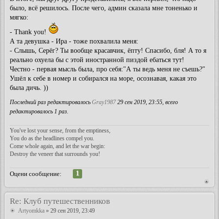
было, всё решилось. После чего, админ сказала мне тоненько и
мягко:
- Thank you!
А та девушка - Ира - тоже похвалила меня:
- Слышь, Серёг? Ты вообще красавчик, ёпту! Спасибо, бля! А то я
реально охуела бы с этой иностранной пиздой ебаться тут!
Честно - первая мысль была, про себя:"А ты ведь меня не съешь?"
Ушёл к себе в номер и собирался на море, осознавая, какая это
была дичь. ))
Последний раз редактировалось
Gray1987
29 сен 2019, 23:55, всего
редактировалось 1 раз.
You've lost your sense, from the emptiness,
You do as the headlines compel you.
Come whole again, and let the war begin:
Destroy the veneer that surrounds you!
1
Оцени сообщение:
Re: Клуб путешественников
Artyomkka
» 29 сен 2019, 23:49