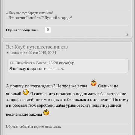
– Да у вас тут бардак какой-то!
– Что значит "какой-то"? Лучший в городе!
0
Оцени сообщение:
Re: Клуб путешественников
kotovasiz
» 29 сен 2019, 00:34
Duskdiver » Вчера, 23:20
писал(а):
Я всё жду когда кто-то напишет.
А почему ты этого ждёшь? Не твоя же ветка
Сиди- и не
чирикай
Я счетаю, что незаконно поднимать себе настроение
за щщёт людей, не имеющих к тебе никакого отношения! Поэтому
я и обозвал тебя воробьём, дабы уравновесить пошатнувшиеся
веселенские законы
Обретая себя, мы теряем остальных