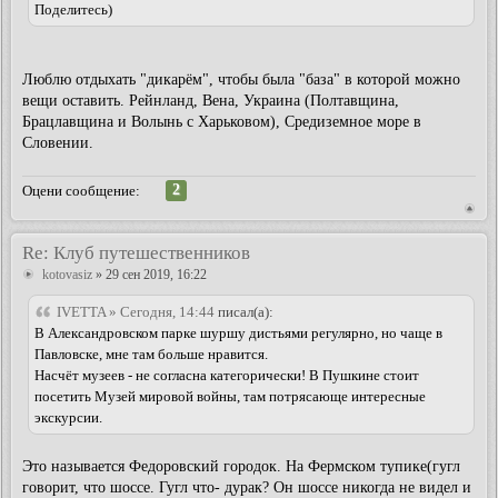
Поделитесь)
Люблю отдыхать "дикарём", чтобы была "база" в которой можно
вещи оставить. Рейнланд, Вена, Украина (Полтавщина,
Брацлавщина и Волынь с Харьковом), Средиземное море в
Словении.
2
Оцени сообщение:
Re: Клуб путешественников
kotovasiz
» 29 сен 2019, 16:22
IVETTA » Сегодня, 14:44
писал(а):
В Александровском парке шуршу дистьями регулярно, но чаще в
Павловске, мне там больше нравится.
Насчёт музеев - не согласна категорически! В Пушкине стоит
посетить Музей мировой войны, там потрясающе интересные
экскурсии.
Это называется Федоровский городок. На Фермском тупике(гугл
говорит, что шоссе. Гугл что- дурак? Он шоссе никогда не видел и