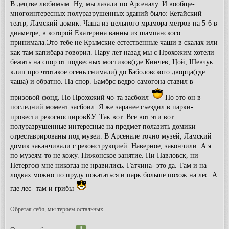
В децтве любимым. Ну, мы лазали по Арсеналу. И вообще-
многоинтересных полуразрушенных зданий было: Кетайский
театр, Ламский домик. Чаша из цельного мрамора метров на 5-6 в
диаметре, в которой Екатерина ванны из шампанского
принимала.Это тебе не Крымские естественные чаши в скалах или
как там капибара говорил. Пару лет назад мы с Прохожим хотели
бежать на спор от подвесных мостиков(где Кинчев, Цой, Шевчук
клип про чтотакое осень снимали) до Баболовского дворца(где
чаша) и обратно. На спор. Бамбрс ведро самогона ставил в
призовой фонд. Но Прохожий чо-та засбоил
Но это он в
последний момент засбоил. Я же заранее съездил в парки-
провести рекогносцировКУ. Так вот. Все вот эти вот
полуразрушенные интересные на предмет полазить домики
отреставрированы под музеи. В Арсенале точно музей, Ламский
домик заканчивали с реконструкцией. Наверное, закончили. А я
по музеям-то не хожу. Пижонское занятие. Ни Павловск, ни
Петергоф мне никогда не нравились. Гатчина- это да. Там и на
лодках можно по пруду покататься и парк больше похож на лес. А
где лес- там и грибы
Обретая себя, мы теряем остальных