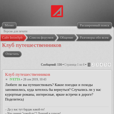
Меню
Расширенный поиск
Версия для печати
Сайт IntimSpb
Список форумов
Общение
Разговоры обо всем
Клуб путешественников
Ответить
Сообщений: 116 •
Страница
1
из
6
•
1
2
3
4
5
6
Клуб путешественников
IVETTA
» 28 сен 2019, 10:43
Любите ли вы путешествовать? Какие поездки и походы
запомнились, куда хотелось бы вернуться? Случались ли у вас
курортные романы, интересные, яркие встречи в дороге?
Поделитесь)
– Да у вас тут бардак какой-то!
– Что значит "какой-то"? Лучший в городе!