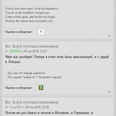
You've lost your sense, from the emptiness,
You do as the headlines compel you.
Come whole again, and let the war begin:
Destroy the veneer that surrounds you!
0
Оцени сообщение:
Re: Клуб путешественников
IVETTA
» 29 сен 2019, 23:27
Чёрт вас разбери! Теперь я тоже хочу быть школьницей, и с дядей
в Лондон.
– Да у вас тут бардак какой-то!
– Что значит "какой-то"? Лучший в городе!
1
Оцени сообщение:
Re: Клуб путешественников
Gray1987
» 29 сен 2019, 23:30
Потом ни раз бывал в жизни в Испании, в Германии, в