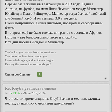
Первый раз в жизни был заграницей в 2003 году. Ездил в
Англию, на футбол, на матч Лиги Чемпионов между Манчестер
Юнайтед и Глазго Рейнджерс. Манчестер тогда был мой любимый
футбольный клуб. И он выиграл 3:0 в тот день.
Очень понравилась Англия чистотой, порядком и своеобразным
бытом.
В то время ещё не было столько мигрантов с востока и Африки.
Потому - там было довольно чисто и спокойно.
В те дни посетил Лондон и Манчестер.
You've lost your sense, from the emptiness,
You do as the headlines compel you.
Come whole again, and let the war begin:
Destroy the veneer that surrounds you!
1
Оцени сообщение:
Re: Клуб путешественников
IVETTA
» 29 сен 2019, 21:24
Что посетил кроме стадиона, Gray? Был ли в местных злачных
местах, знакомился с местными девушками?)