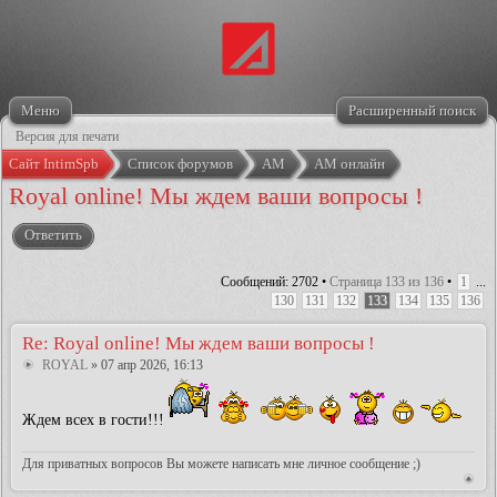
Меню
Расширенный поиск
Версия для печати
Сайт IntimSpb
Список форумов
АМ
АМ онлайн
Royal online! Мы ждем ваши вопросы !
Ответить
Сообщений: 2702 •
Страница
133
из
136
•
1
...
130
131
132
133
134
135
136
Re: Royal online! Мы ждем ваши вопросы !
ROYAL
» 07 апр 2026, 16:13
Ждем всех в гости!!!
Для приватных вопросов Вы можете написать мне личное сообщение ;)