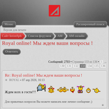
Меню
Расширенный поиск
Версия для печати
Сайт IntimSpb
Список форумов
АМ
АМ онлайн
Royal online! Мы ждем ваши вопросы !
Ответить
Сообщений: 2703 •
Страница
133
из
136
•
1
...
130
131
132
133
134
135
136
Re: Royal online! Мы ждем ваши вопросы !
ROYAL
» 07 апр 2026, 16:13
Ждем всех в гости!!!
Для приватных вопросов Вы можете написать мне личное сообщение ;)