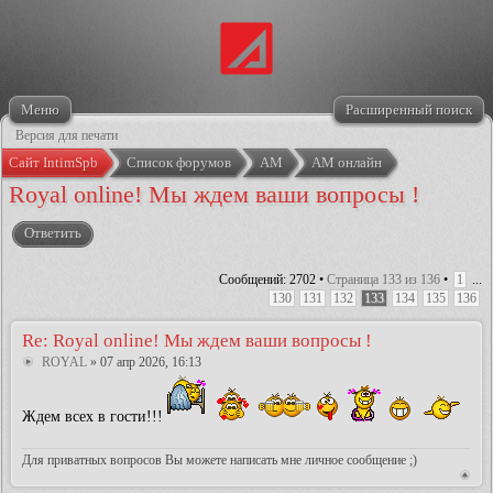
Меню
Расширенный поиск
Версия для печати
Сайт IntimSpb
Список форумов
АМ
АМ онлайн
Royal online! Мы ждем ваши вопросы !
Ответить
Сообщений: 2702 •
Страница
133
из
136
•
1
...
130
131
132
133
134
135
136
Re: Royal online! Мы ждем ваши вопросы !
ROYAL
» 07 апр 2026, 16:13
Ждем всех в гости!!!
Для приватных вопросов Вы можете написать мне личное сообщение ;)